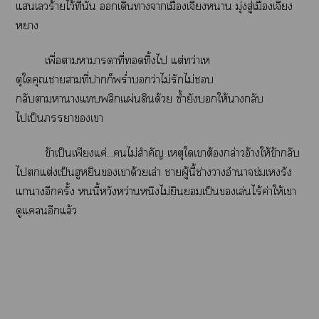
แเร้ายไว้ที่นั่น เดินาาเมืองเจียงา มุ่งสู่เมืองเจียง
หา
เพื่อาาาาที่ทิ้งไ แต่ทว่าเห
ตุใคุณาาที่าก็พร่ำว่าไม่รักไม่
กลับาาางแพลิกแผ่นดินด้วย ซ้ำยังให้ากลับ
ไเป็นาเา
ข้าเป็นเพียงแค่...ไม่สำคัญ เหตุใเาต้องกล่าวอ้างให้ข้ากลับ
ไแต่งเป็นฮูหยินเาด้วยเล่า าผู้นี้ช่างาอำนาจข่มเหงรัง
แางอีกครั้ง นี้หวังหว่านหนิงไม่ยินยอมเป็นเล่นไร้ค่าให้เา
ดูแคลนอีกแล้ว