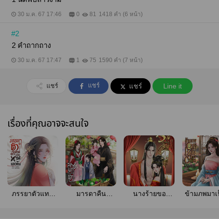
เขาต้องกล่าวอ้างให้ข้ากลับไปตกแต่งเป็นฮูหยินของเขา
ด้วยเล่า ชายผู้นี้ช่างวางอำนาจข่มเหงรังแกนางอีกครั้ง
30 ม.ค. 67 17:46
0
81
1418 คำ (6 หน้า)
หนนี้หวังหว่านหนิงไม่ยินยอมเป็นของเล่นไร้ค่าให้เขา
ดูแคลนอีกแล้ว ขอฝากนิยายเรื่องแรกของนามปากกา
#2
หวังเก้อ ด้วยนะคะ อ่านตัวอย่าง ก่อนตัดสินใจซื้อนะคะ
นักเขียนคนนี้ขอฝากเนื้อ ฝากตัวกับคุณนักอ่านด้วยนะคะ
2 คำถากถาง
ขอบพระคุณที่ช่วยอุดหนุนค่ะ
30 ม.ค. 67 17:47
1
75
1590 คำ (7 หน้า)
แชร์
แชร์
แชร์
Line it
เรื่องที่คุณอาจจะสนใจ
ภรรยาตัวแทน
มารดาคืน
นางร้ายขอ
ข้ามภพมาเป
ของท่านแม่ทัพ
ตำแหน่ง (อ่าน
เปลี่ยน
หยินของตัว
ฟรี+มี E-book)
สามี(มีEbook)