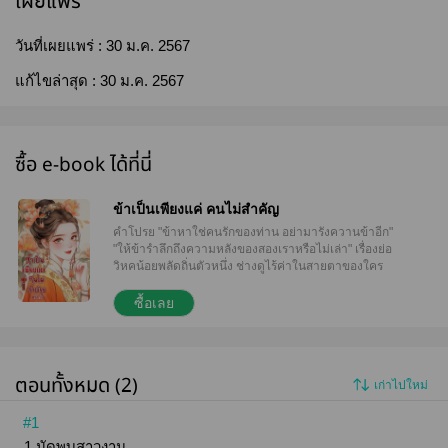
เผยแพร่
วันที่เผยแพร่ :
30 ม.ค. 2567
แก้ไขล่าสุด :
30 ม.ค. 2567
ซื้อ e-book ได้ที่นี่
ข้าเป็นเพียงแค่ คนไม่สำคัญ
คำโปรย "ข้าหาใช่คนรักของท่าน อย่ามารังควานข้าอีก"
"ให้ข้ารำลึกถึงความหลังของสองเราหรือไม่เล่า" เรื่องย่อ
วิหคน้อยพลัดถิ่นตัวหนึ่ง ช่างดูไร้ค่าในสายตาของใคร
ต่อใคร เป็นเครื่องมือระบายความใคร่ให้แก่คุณชายสาม
ตระกูลเจียง แห่งเจียงหนาน จากเด็กสาวอายุสิบแปดที่
ซื้อเลย
แสนสดใสน่ารักราวกับบุปผาที่เพิ่งผลิบาน กลับกลายเป็น
บุปผางามท้ายจวนที่ทุกคนต่างติฉินนิทา จนต้องหอบเอา
ความชอกช้ำหนีหายจากมา ทิ้งความทรงจำอันแสนเลว
ร้ายไว้ที่นั่น ออกเดินทางจากเมืองเจียงหนาน มุ่งสู่เมือง
ตอนทั้งหมด (2)
เก่าไปใหม่
เจียงหยาง เพื่อตามหามารดาที่ทอดทิ้งไป แต่ทว่าเหตุใด
คุณชายสามที่ปากก็พร่ำบอกว่าไม่รักไม่ชอบ กลับตาม
หานางแทบพลิกแผ่นดินด้วย ซ้ำยังบอกให้นางกลับไป
#1
เป็นภรรยาของเขา ข้าเป็นเพียงแค่...คนไม่สำคัญ เหตุใด
1 นัดพบสาวงาม