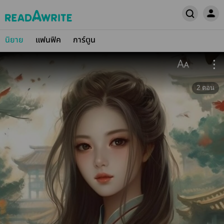
นิยาย
แฟนฟิค
การ์ตูน
2
ตอน