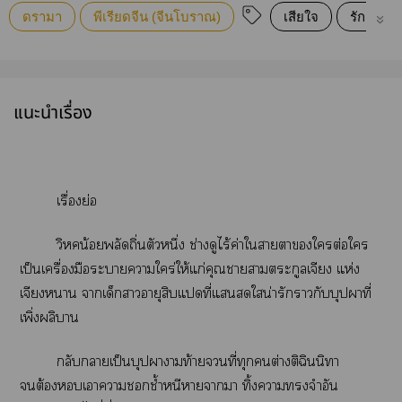
ดรามา
พีเรียดจีน (จีนโบราณ)
เสียใจ
รักสามเศ
แนะนำเรื่อง
เรื่องย่อ
วิหคน้อยพลัดถิ่นตัวหนึ่ง ช่างดูไร้ค่าใาาใต่อใ
เป็นเครื่องมือะาาใคร่ให้แก่คุณาาตระกูลเจียง แห่ง
เจียงา าเด็กาอายุสิบแที่แใน่ารักากับบุปาที่
เพิ่งผลิา
กลับกลายเป็นบุปาามท้ายที่ทุกต่างติฉินนิา
ต้องเาาชอกช้ำหนีาาา ทิ้งาจำอัน