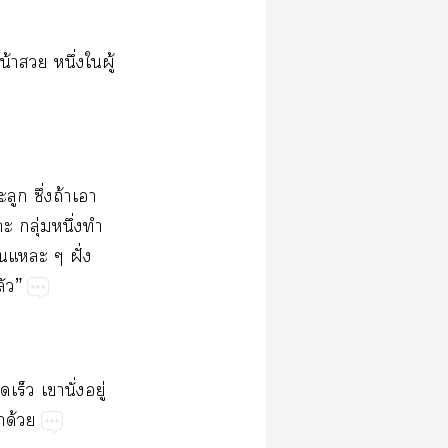
​​ึ่​​ู้​
​ึ่​ถ้​​
​ุ่​ึ่​​
​​ฝั่​
”
​​ั่​ู่​
​ด้