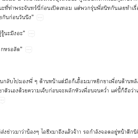
​ท่​​ร์​ี่​ก่​ปิ​​ต่​​ุ่​ี่​​​​​ื่
​​ก่​​”
ู่​ู้​​”
​​”
​​​​ี่​ด้​น้​ต่​​​ื้​​​​ื่​ด้​
​​​ด้​​​ก่​​​​ื่​​ว่ำ​ค่​ี้​​​ว่​
ส่​ข่​​ว่​น้​​x​​ล้​จ้​​ำ​​ู่​น้​​ิ