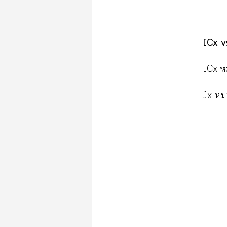
ICx​v
ICx​
Jx​