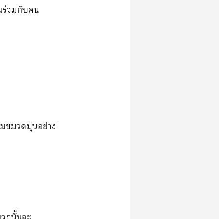
​ร่​​​
ข้​​ุ่​ย่​
​ั้​​