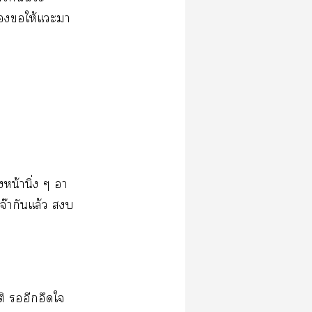
​​ให้​​​
​น้​ิ่​​
จ๊​​ล้​​
​​​​​