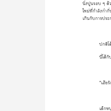
ั่​​​ด้
ม่​ี่​ำ​ก๋​ั
​​​
​โต้
ี่​โต้
“​ฮ้​
​ุ