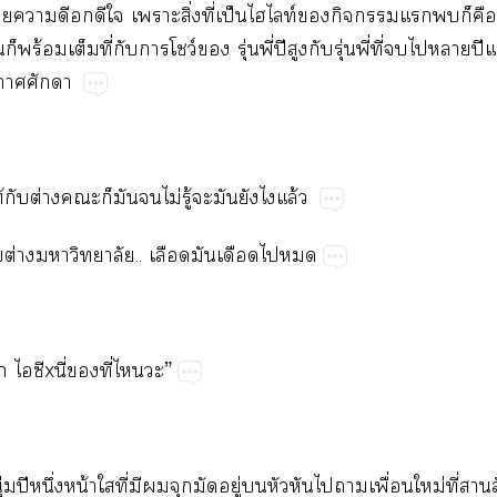
​​​​​​​ิ่​ี่​ป็ท์​​​​​​
่​​ร้​​ี่​​​ว์​​ุ่​ี่​ปี​​​ุ่​ี่​ี่​​​​ป
​
​​ต่​​​​​ไม่​ู้​​​​​ล้
​​ต่​..​​​​​
​​xี่​​ี่​​”
่​ปี​ึ่​น้​​ี่​​​​​ู่​​​​​​ื่​ม่​ี่​