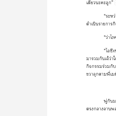
​​​”
“​ว่
​​​​
“​ว่​
“​​x
​​จ้ว่​ใ
​​ร่​​
​​​ี่ย์
ู่​​
​​​​