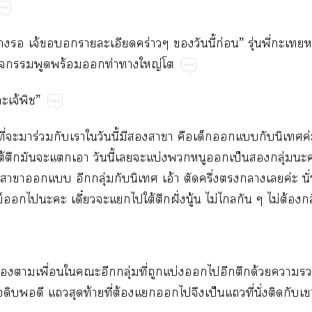
​​จ้​​​​ร่​​​ี้​ก่”​ุ่​ี่​​น้
​​​ร้​​ท่​​ญ่​
​จ้”
ี่​​​ร่​​​​​ี้​​​​​​​​​​ค่​
ต้​​​​​​​ี้​​​บ่​​​​ป็​​ุ่​​
​​​​ุ่​​​อ้​​ึ่​​​​ค่​ั่
​​​​ี๋​​​ใต้​​ฝั่​ู้​ไม่​​​ไม่​ต้​
​​ื่​​​​ุ่​ี่​​บ่​​​​​ด้​​​
​​​​​ท้​ี่​ต้​​​​​ป็​​ี่​ั่​​​