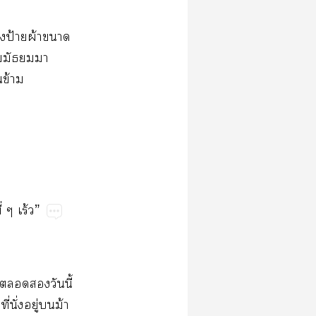
​​ป้​ผ้​​
​​​
​ข้​
่​ร้”
​​​​ี้​
่​ั่​ู่​​ม้​