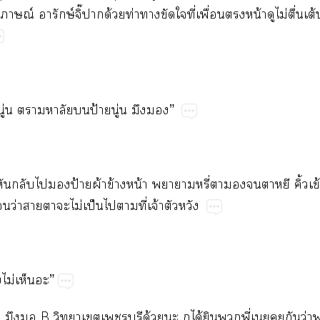
ณ์​​ษ์ิ๊​ด้​ท่​​​​ี่​ื่​​น้​​ไม่​ื่​ต้
​ู่​​​​​ป้​ู่​​”
​​​​​ป้​ผ้​ข้​น้​​ี่​​​​​​ิ้​
​ว่​​​​ไม่​ป็​​​ี่​จ้​​
​ไม่​”
​​​B​​​​​ด้​​​ได้​​​ี่​​​​ว่​