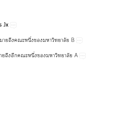
s​Jx
​​​ึ่​​​B
​​​​ึ่​​​A