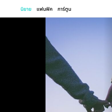
นิยาย
แฟนฟิค
การ์ตูน