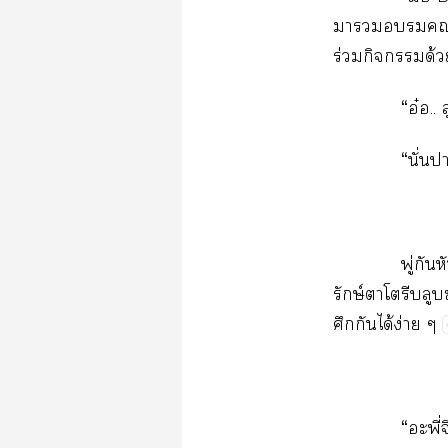
​​​ี่
ร่​​​ด้
“​อ๋..​
“​ั่​
ู่​​
ษ์​​​​​
​​ได้​ง่
“ี่ิ