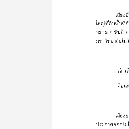
​
ญ่​ี่​​ื้​ี
​​ซ้​
​​
“อ้​
“​​
​
​​​