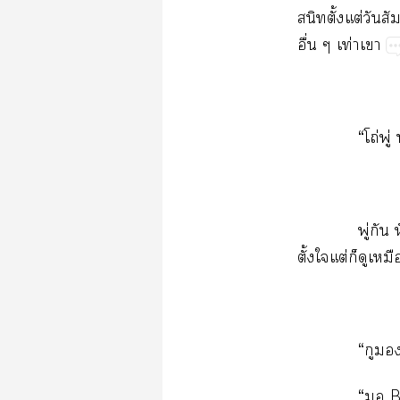
​ั้​ต่​​
ื่​ท่​
“โถ่ู่
ู่​
ั้​​ต่​​​
“​​
“​​B