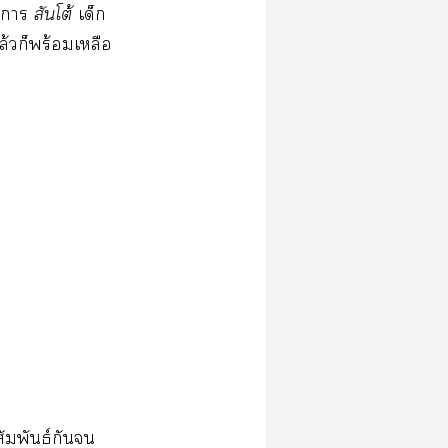
​
​โต้
​​
ี​ล้​​ร้​​
​ธ์​​​