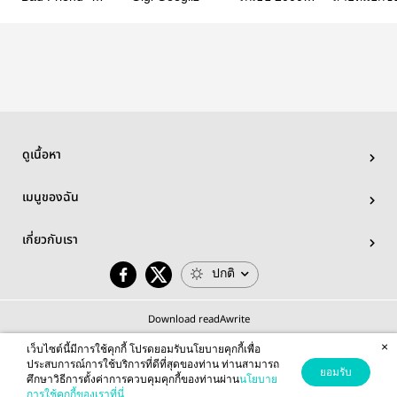
EunKong
#บีนู
- #15 หมอกไ
เด็ก CU
ดูเนื้อหา
เมนูของฉัน
เกี่ยวกับเรา
ปกติ
Download readAwrite
×
เว็บไซต์นี้มีการใช้คุกกี้ โปรดยอมรับนโยบายคุกกี้เพื่อ
ประสบการณ์การใช้บริการที่ดีที่สุดของท่าน ท่านสามารถ
ยอมรับ
ศึกษาวิธีการตั้งค่าการควบคุมคุกกี้ของท่านผ่าน
นโยบาย
© 2026 readAwrite.com by MEB Corporation Public Company Limited
การใช้คุกกี้ของเราที่นี่