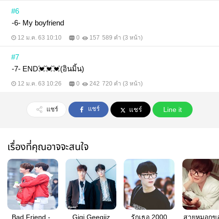
#6
-6- My boyfriend
12 ม.ค. 63 10:10
0
157
589 คำ (3 หน้า)
#7
-7- END💓💓💓(อินมิ้น)
12 ม.ค. 63 10:26
0
242
720 คำ (3 หน้า)
แชร์
แชร์
แชร์
Line it
เรื่องที่คุณอาจจะสนใจ
Bad Friend - |
Gigi Geegiiz
รักเธอ 2000
สายหมอกขอ