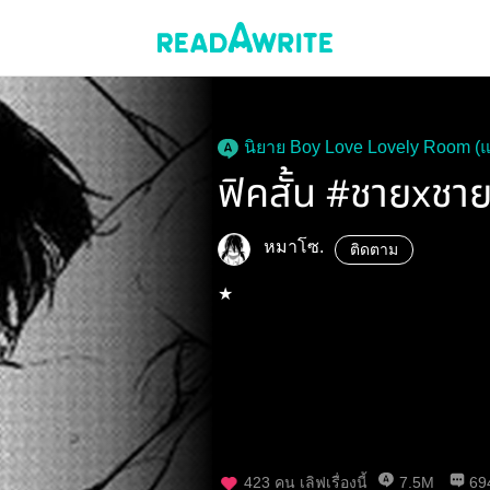
นิยาย Boy Love Lovely Room (
ฟิคสั้น #ชายxชา
หมาโซ.
ติดตาม
★
423
คน เลิฟเรื่องนี้
7.5M
69