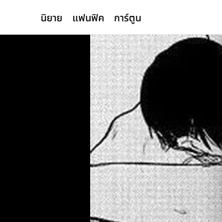
นิยาย
แฟนฟิค
การ์ตูน