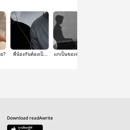
ยย?
พี่น้องกันต้องเป็น
เเกเป็นของฉันเเล้ว
ᴅᴇᴀʀ ʀᴏᴏᴍᴍᴀᴛ
เเบบไหน?
ล่ะ ?
Download readAwrite