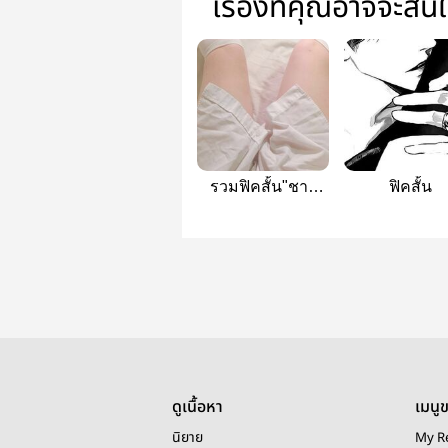
เรื่องที่คุณอาจจะสน
รวมฟิคสั้น"ชาย
ฟิคสั้น
ชาย"
ดูเนื้อหา
เมนู
นิยาย
My R