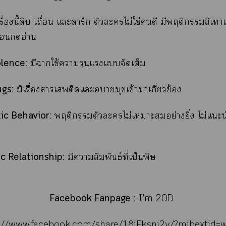
รื่องนี้ดิบ เถื่อน แะดาร์ก ตัวะไม่ใช่ดี มีพฤติกรรมสีเา
่อนอ่าน
lence:
มีาใช้ารุนแรงแจัดเต็ม
gs:
มีเรื่องาเติดแะอบายมุขเข้าาเกี่ยวข้อง
ic Behavior:
พฤติกรรมตัวะไม่เาะอย่างยิ่ง ไม่แะน
c Relationship:
มีาสัมพันธ์ที่เป็นพิษ
Facebook Fanpage :
I’m 20D
://www.facebook.com/share/18jFksnj2y/?mibextid=