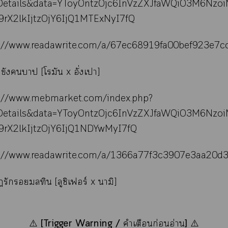
Details&data=YToyOntzOjc6InVzZXJfaWQiO3M6Nzo
9rX2lkIjtzOjY6IjQ1MTExNyI7fQ
s://www.readawrite.com/a/67ec68919fa00bef923e7c
ขังา [โรมัน x อั่งเปา]
s://www.mebmarket.com/index.php?
Details&data=YToyOntzOjc6InVzZXJfaWQiO3M6Nzo
29rX2lkIjtzOjY6IjQ1NDYwMyI7fQ
s://www.readawrite.com/a/1366a77f3c3907e3aa20d
รักมลทิน [ลูซิเฟอร์ x นามิ]
[Trigger Warning /
]
⚠️
คำเตือนก่อนอ่าน
⚠️