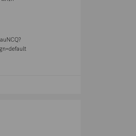
PVauNCQ?
n=default