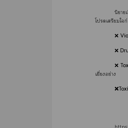
นิยายเ
โเตรียมใก
Vio
❌
Dru
❌
Tox
❌
เยี่ยงอย่าง
❌Toxi
https