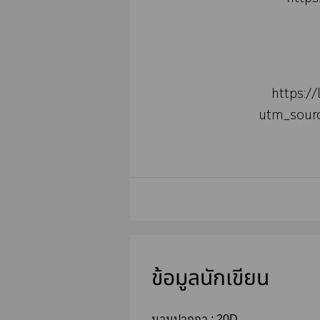
https:/
utm_sour
ข้อมูลนักเขียน
นามปากกา :
20D