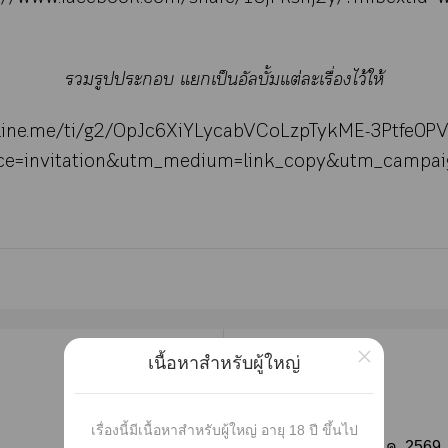
รูปะ แเป็นอัลบั้มแต่ะเรื่องไว้ให้
/line.me/ti/g2/OpJc6XiYLycabVCoLzpTykME-3Ptfe0
ce=invitation&utm_medium=link_copy&utm_campaig
×
เนื้อหาสำหรับผู้ใหญ่
เผยแพร่
เรื่องนี้มีเนื้อหาสำหรับผู้ใหญ่ อายุ 18 ปี ขึ้นไป
ติดตาม
วันที่เผยแพร่ :
01 ก.ค. 2569