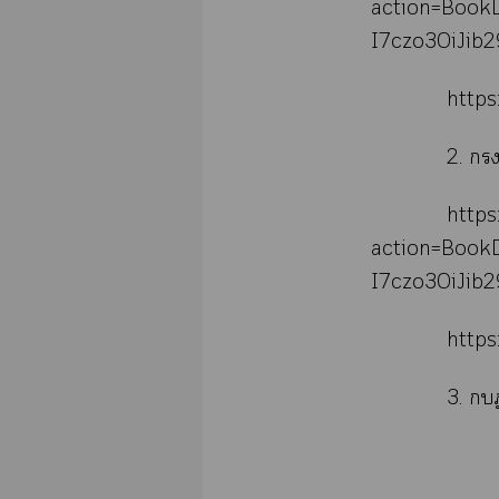
action=Book
I7czo3OiJib2
http
2. 
http
action=Book
I7czo3OiJib
http
3. 