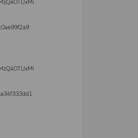
iMzQ4OTUxMi
c0ae99f2a9
iMzQ4OTUxMi
3a34f333dd1