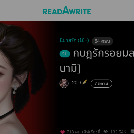
นิยายรัก (18+)
64
ตอน
กบฏรักรอยมลทิ
จบ
นามิ]
20D
ติดตาม
718
คน เลิฟเรื่องนี้
132.54K