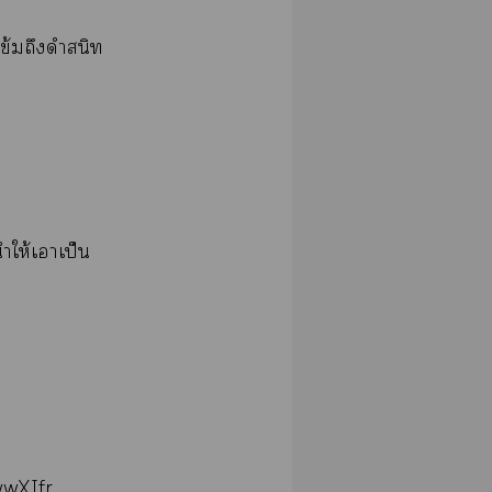
เข้มถึงดำสนิท
ำให้เาเป็น
wwXIfr