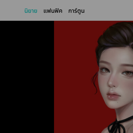
นิยาย
แฟนฟิค
การ์ตูน