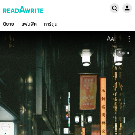
นิยาย
แฟนฟิค
การ์ตูน
5
ตอน