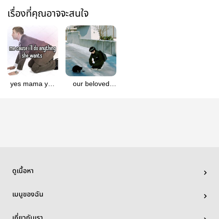
เรื่องที่คุณอาจจะสนใจ
yes mama yes
our beloved
ma’am , yuriku
kuro-neko ,
allriku
ดูเนื้อหา
เมนูของฉัน
เกี่ยวกับเรา