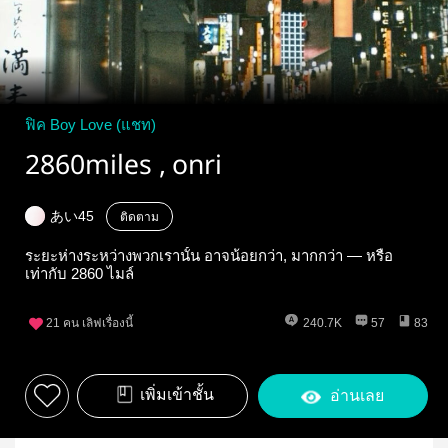
ฟิค Boy Love (แชท)
2860miles , onri
あい45
ติดตาม
ระยะห่างระหว่างพวกเรานั้น อาจน้อยกว่า, มากกว่า — หรือ
เท่ากับ 2860 ไมล์
21
คน เลิฟเรื่องนี้
240.7K
57
83
เพิ่มเข้าชั้น
อ่านเลย