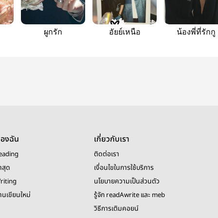
ผูกรัก
อัยย์เหนือ
น้องพี่ที่รักกู
ของฉัน
เกี่ยวกับเรา
eading
ติดต่อเรา
าสุด
เงื่อนไขในการใช้บริการ
riting
นโยบายความเป็นส่วนตัว
งานเขียนใหม่
รู้จัก readAwrite และ meb
วิธีการเติมคอยน์