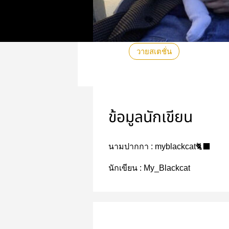
วายสเตชั่น
ข้อมูลนักเขียน
นามปากกา :
myblackcat🐈‍⬛
นักเขียน :
My_Blackcat