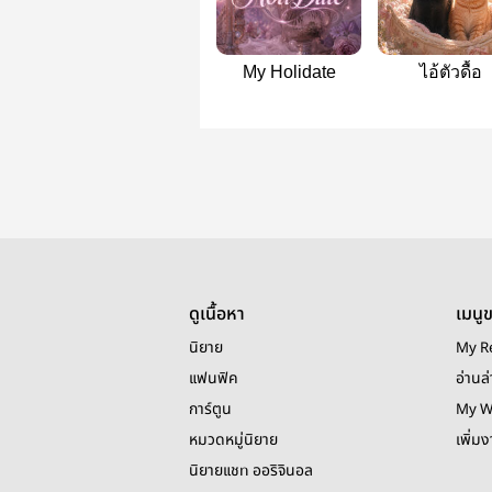
My Holidate
ไอ้ตัวดื้อ
ดูเนื้อหา
เมนู
นิยาย
My R
แฟนฟิค
อ่านล่
การ์ตูน
My W
หมวดหมู่นิยาย
เพิ่ม
นิยายแชท ออริจินอล