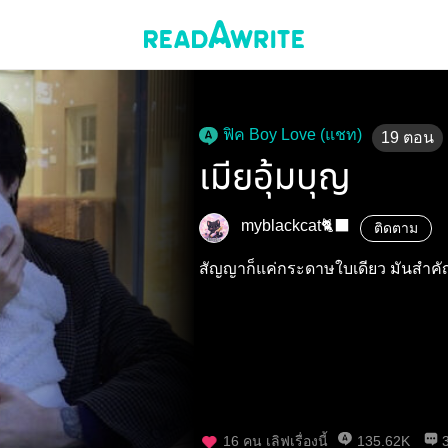
ฟิค Boy Love (แชท)
19
ตอน
เมียอุ้มบุญ
myblackcat🐈‍⬛
ติดตาม
สัญญาก็แค่กระดาษใบเดียว มันสำคัญ
16
คน เลิฟเรื่องนี้
135.62K