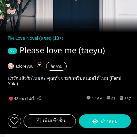
ฟิค Love Novel (แชท) (18+)
Please love me (taeyu)
จบ
adoreyuu
ติดตาม
น่ารักแล้วรักไหมคะ คุณทัชช่วยรักพริมหน่อยได้ไหม (Fem!
Yuta)
43
คน เลิฟเรื่องนี้
1.16M
97
357
เพิ่มเข้าชั้น
อ่านเลย