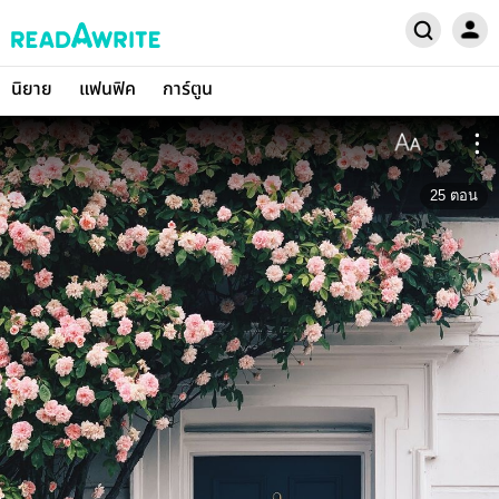
นิยาย
แฟนฟิค
การ์ตูน
25
ตอน