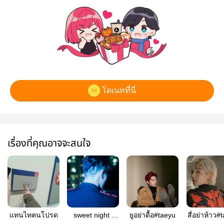
โดเนทที่นี่
เรื่องที่คุณอาจจะสนใจ
แทนไทคนโปรด
sweet night l
ยูอย่าดื้อ#taeyu
สี่อย่าห้าว#