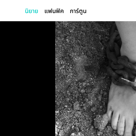
นิยาย
แฟนฟิค
การ์ตูน