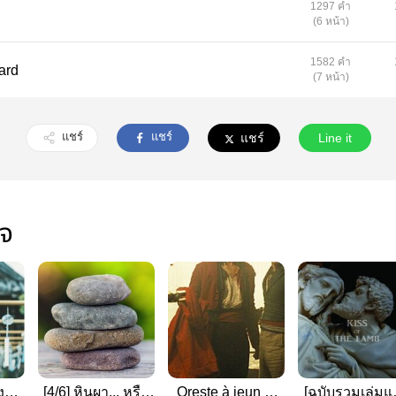
1297 คำ
(6 หน้า)
1582 คำ
yard
(7 หน้า)
แชร์
แชร์
แชร์
Line it
ใจ
่งลม
[4/6] หินผา... หรือ
Oreste à jeun et
[ฉบับรวมเล่มแ