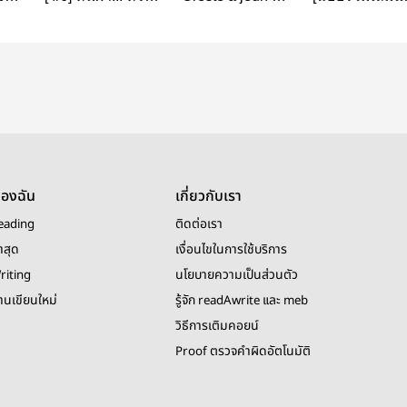
」
เป็นอะไรกันแน่นะ
Pylade ivre | Les
e-book] The Ki
คนคนนี้!
Misérables
of the Lamb
ของฉัน
เกี่ยวกับเรา
eading
ติดต่อเรา
าสุด
เงื่อนไขในการใช้บริการ
riting
นโยบายความเป็นส่วนตัว
งานเขียนใหม่
รู้จัก readAwrite และ meb
วิธีการเติมคอยน์
Proof ตรวจคำผิดอัตโนมัติ