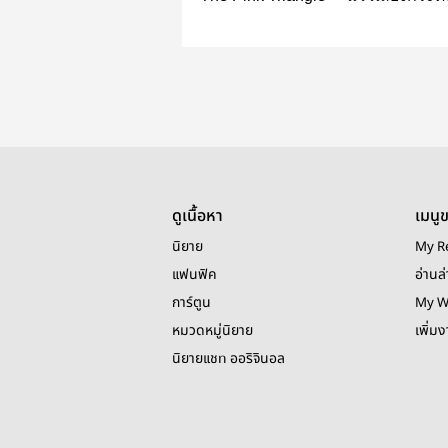
「風鈴の声
ดูเนื้อหา
เมนู
นิยาย
My R
แฟนฟิค
อ่านล่
การ์ตูน
My W
หมวดหมู่นิยาย
เพิ่ม
นิยายแชท ออริจินอล