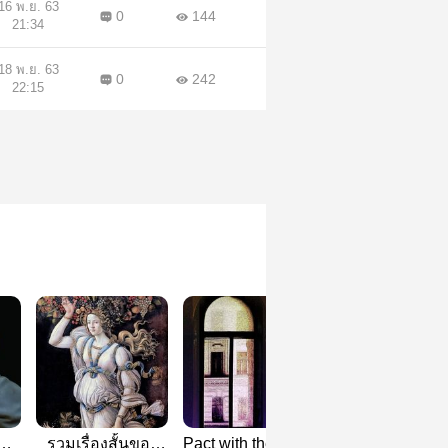
16 พ.ย. 63
0
144
21:34
18 พ.ย. 63
0
242
22:15
ละ
รวมเรื่องสั้นของ
Pact with the Devil
Miscellaneous