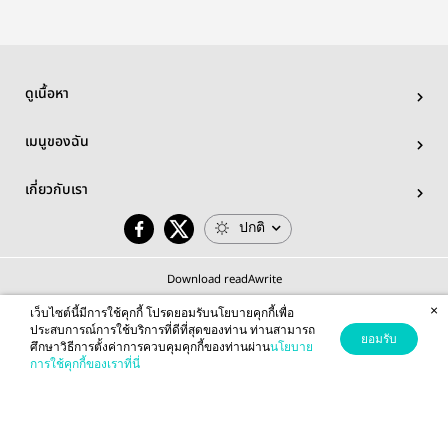
ดูเนื้อหา
เมนูของฉัน
เกี่ยวกับเรา
ปกติ
Download readAwrite
×
เว็บไซต์นี้มีการใช้คุกกี้ โปรดยอมรับนโยบายคุกกี้เพื่อ
ประสบการณ์การใช้บริการที่ดีที่สุดของท่าน ท่านสามารถ
ยอมรับ
ศึกษาวิธีการตั้งค่าการควบคุมคุกกี้ของท่านผ่าน
นโยบาย
© 2026 readAwrite.com by MEB Corporation Public Company Limited
การใช้คุกกี้ของเราที่นี่
This site is protected by reCAPTCHA and the Google
Privacy Policy
and
Terms of Service
apply.