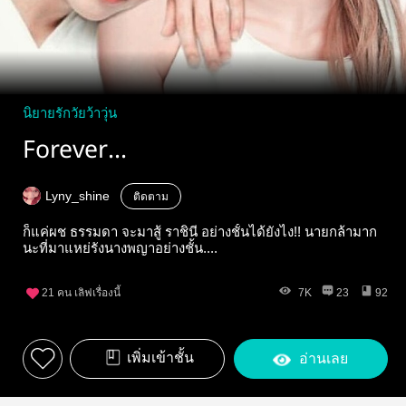
นิยายรักวัยว้าวุ่น
Forever...
Lyny_shine
ติดตาม
ก็แค่ผช ธรรมดา จะมาสู้ ราชินี อย่างชั้นได้ยังไง!! นายกล้ามาก
นะที่มาแหย่รังนางพญาอย่างชั้น....
21
คน เลิฟเรื่องนี้
7K
23
92
เพิ่มเข้าชั้น
อ่านเลย