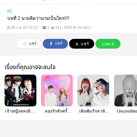
#2
บทที่ 2 นายคิดว่านายเป็นใคร!!?
06 ก.ย. 62 22:13
3
311
1439 คำ (6 หน้า)
แชร์
แชร์
แชร์
Line it
เรื่องที่คุณอาจจะสนใจ
เจ้าหญิงหลงมิติ -
ลองรักสักครั้ง​
เดิมพันรักล่าท้า
Unconditi
[NO ]
(try to love)
ฝัน
love