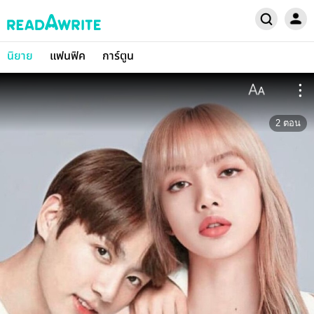
นิยาย
แฟนฟิค
การ์ตูน
2
ตอน