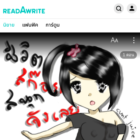
นิยาย
แฟนฟิค
การ์ตูน
1
ตอน