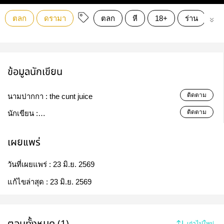
ตลก
ดรามา
ตลก
หี
18+
ร่าน
แ
ข้อมูลนักเขียน
ติดตาม
นามปากกา :
the cunt juice
ติดตาม
นักเขียน :
cuntjuicehornylovebigdicklovesexlovefuck
เผยแพร่
วันที่เผยแพร่ :
23 มิ.ย. 2569
แก้ไขล่าสุด :
23 มิ.ย. 2569
ตอนทั้งหมด (1)
เก่าไปใหม่