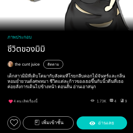
ภาพประกอบ
ชีวิตของมิมิ
the cunt juice
ติดตาม
เด็กสาวมิมิที่เติบโตมากับสังคมที่โรยกลีบดอกไม้จันทร์และกลิ่น
หอมย่ำยวนดั่งศพหมา ชีวิตแต่ละก้าวของเธอขึ้นกับนิ้วตีนที่เธอ
ค่อยสั่งการเดินไปข้างหน้า ตอนสั้น อ่านเอาสนุก
4
คน เลิฟเรื่องนี้
1.73K
4
9
เพิ่มเข้าชั้น
อ่านเลย