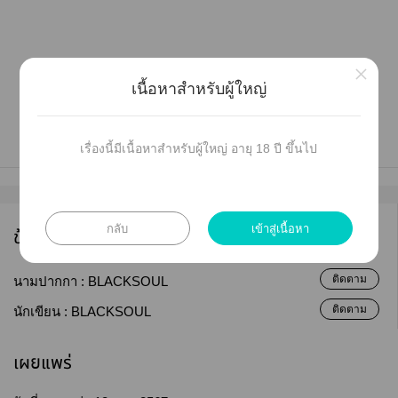
×
Enjoy Reading ka.
เนื้อหาสำหรับผู้ใหญ่
เรื่องนี้มีเนื้อหาสำหรับผู้ใหญ่ อายุ 18 ปี ขึ้นไป
กลับ
เข้าสู่เนื้อหา
ข้อมูลนักเขียน
ติดตาม
นามปากกา :
BLACKSOUL
ติดตาม
นักเขียน :
BLACKSOUL
เผยแพร่