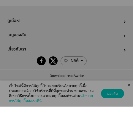
ดูเนื้อหา
เมนูของฉัน
เกี่ยวกับเรา
ปกติ
Download readAwrite
×
เว็บไซต์นี้มีการใช้คุกกี้ โปรดยอมรับนโยบายคุกกี้เพื่อ
ประสบการณ์การใช้บริการที่ดีที่สุดของท่าน ท่านสามารถ
ยอมรับ
ศึกษาวิธีการตั้งค่าการควบคุมคุกกี้ของท่านผ่าน
นโยบาย
© 2026 readAwrite.com by MEB Corporation Public Company Limited
การใช้คุกกี้ของเราที่นี่
This site is protected by reCAPTCHA and the Google
Privacy Policy
and
Terms of Service
apply.