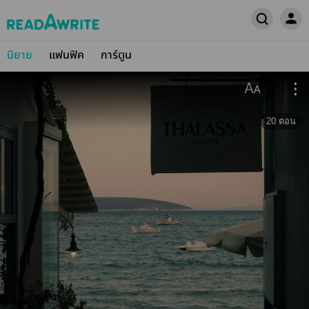
นิยาย
แฟนฟิค
การ์ตูน
20
ตอน