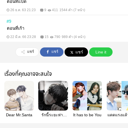
ตอนที่แปด
26 ธ.ค. 63 21:23
9
411
1544 คำ (7 หน้า)
#9
ตอนที่เก้า
22 มี.ค. 66 23:28
15
790
989 คำ (4 หน้า)
แชร์
แชร์
แชร์
Line it
เรื่องที่คุณอาจจะสนใจ
Dear Mr.Santa
รักนี้ระยะห่าง
It has to be You
แดดแรงแล้
หนึ่งเมตร
กันแดดค