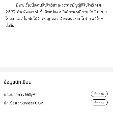
นิยายเรื่องนี้ลิขสิทธ์าะาบัญญัติลิขสิทธิ์ พ.ศ.
2537 ห้ามคัด ทำซ้ำ ดัดแ หรือนำส่วนหนึ่งส่วนใ ในิยาย
ไเแพร่ โไม่ได้รับอนุญาตาเจ้าาน ไม่ว่ากรณีใ ๆ
ทั้งสิ้น
ข้อมูลนักเขียน
ติดตาม
นามปากกา :
GiffyA
ติดตาม
นักเขียน :
SunneeFCGif