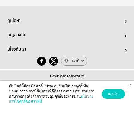
ดูเนื้อหา
เมนูของฉัน
เกี่ยวกับเรา
ปกติ
Download readAwrite
×
เว็บไซต์นี้มีการใช้คุกกี้ โปรดยอมรับนโยบายคุกกี้เพื่อ
ประสบการณ์การใช้บริการที่ดีที่สุดของท่าน ท่านสามารถ
ยอมรับ
ศึกษาวิธีการตั้งค่าการควบคุมคุกกี้ของท่านผ่าน
นโยบาย
© 2026 readAwrite.com by MEB Corporation Public Company Limited
การใช้คุกกี้ของเราที่นี่
This site is protected by reCAPTCHA and the Google
Privacy Policy
and
Terms of Service
apply.