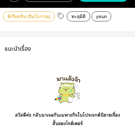
พีเรียดจีน (จีนโบราณ)
ทะลุมิติ
yisun
แนะนำเรื่อง
สวัสดีค่ะ กลับาเกันเาะกิจใโปรเจกต์นิยายเรื่อง
สั้นไต์เอร์