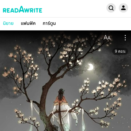
นิยาย
แฟนฟิค
การ์ตูน
9
ตอน