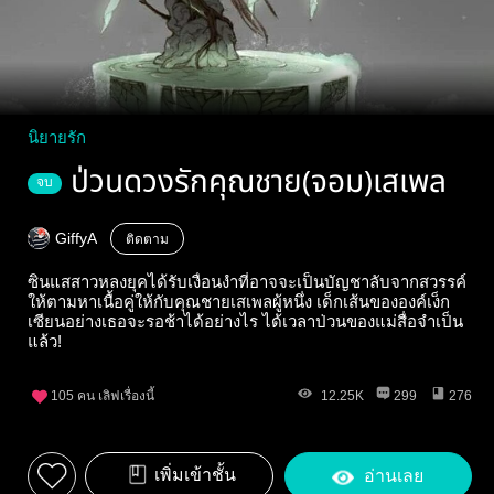
นิยายรัก
ป่วนดวงรักคุณชาย(จอม)เสเพล
จบ
GiffyA
ติดตาม
ซินแสสาวหลงยุคได้รับเงื่อนงำที่อาจจะเป็นบัญชาลับจากสวรรค์
ให้ตามหาเนื้อคู่ให้กับคุณชายเสเพลผู้หนึ่ง เด็กเส้นขององค์เง็ก
เซียนอย่างเธอจะรอช้าได้อย่างไร ได้เวลาป่วนของแม่สื่อจำเป็น
แล้ว!
105
คน เลิฟเรื่องนี้
12.25K
299
276
เพิ่มเข้าชั้น
อ่านเลย