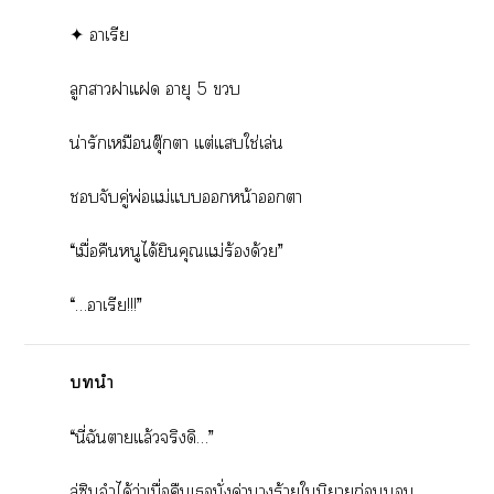
✦ าเรีย
ลูกาาแ อายุ 5 
น่ารักเหมือนตุ๊กตา แต่แใช่เล่น
จับคู่พ่อแม่แหน้าา
“เมื่อคืนหนูได้ยินคุณแม่ร้องด้วย”
“…าเรีย!!!”
นำ
“นี่ฉันาแล้วจริงดิ…”
ลู่ซินจำได้ว่าเมื่อคืนเนั่งด่านางร้ายในิยายก่อน