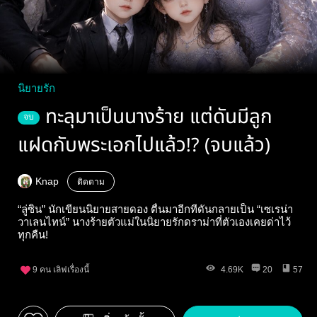
นิยายรัก
ทะลุมาเป็นนางร้าย แต่ดันมีลูก
จบ
แฝดกับพระเอกไปแล้ว!? (จบแล้ว)
Knap
ติดตาม
“ลู่ซิน” นักเขียนนิยายสายดอง ตื่นมาอีกทีดันกลายเป็น “เซเรน่า
วาเลนไทน์” นางร้ายตัวแม่ในนิยายรักดราม่าที่ตัวเองเคยด่าไว้
ทุกคืน!
9
คน เลิฟเรื่องนี้
4.69K
20
57