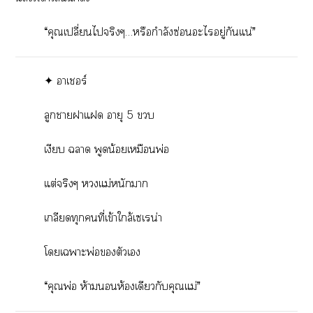
“คุณเปลี่ยนไจริงๆ…หรือกำลังซ่อนะไอยู่กันแน่”
✦ าเร์
ลูกาาแ อายุ 5 
เงียบ า พูดน้อยเหมือนพ่อ
แต่จริงๆ แม่หนักา
เกลียดทุกคนที่เข้าใกล้เเรน่า
โเาะพ่อตัวเ
“คุณพ่อ ห้ามห้องเดียวกับคุณแม่”