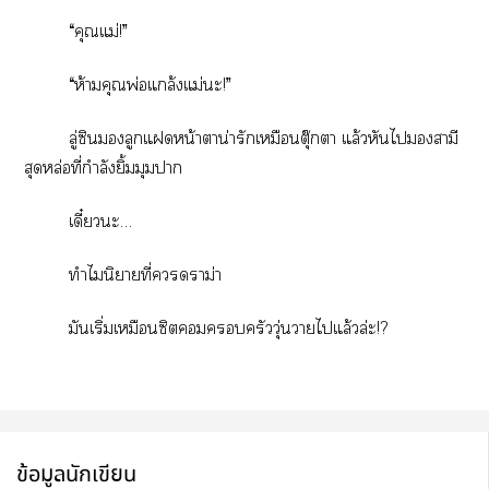
“คุณแม่!”
“ห้ามคุณพ่อแกล้งแม่นะ!”
ลู่ซิลูกแหน้าตาน่ารักเหมือนตุ๊กตา แล้วหันไสามี
สุดหล่อที่กำลังยิ้มมุมา
เดี๋ยวะ…
ทำไมนิยายที่าม่า
มันเริ่มเหมือนซิตครัววุ่นวายไแล้วล่ะ!?
ข้อมูลนักเขียน