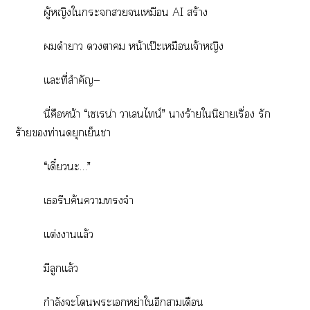
ผู้หญิงใะเหมือน AI สร้าง
ดำา า หน้าเป๊ะเหมือนเจ้าหญิง
แะที่สำคัญ—
นี่คือหน้า “เเรน่า าเนไน์” าร้ายในิยายเรื่อง รัก
ร้ายท่านดยุกเย็นา
“เดี๋ยวะ…”
เรีบค้นาจำ
แต่งาแล้ว
มีลูกแล้ว
กำลังะโะเหย่าใอีกาเดือน