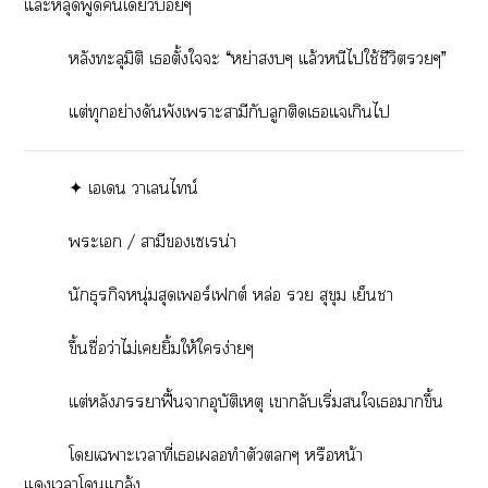
แะหลุดพูดเดียวบ่อยๆ
หลังทะลุมิติ เตั้งใะ “หย่าๆ แล้วหนีไใช้ชีวิตๆ”
แต่ทุกอย่างดันพังเาะสามีกับลูกติดเแเกินไ
✦ เเ าเนไน์
ะเ / สามีเเรน่า
นักธุรกิจหนุ่มสุดเพอร์เฟกต์ หล่อ  สุขุม เย็นา
ขึ้นชื่อว่าไม่เยิ้มให้ใง่ายๆ
แต่หลังาฟื้นาอุบัติเหตุ เากลับเริ่มใเาขึ้น
โเาะเาที่เเทำตัวๆ หรือหน้า
แเาโแกล้ง