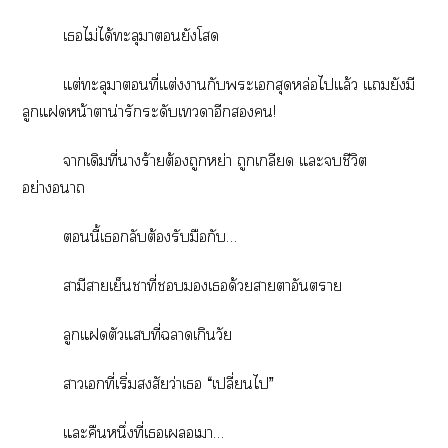
เไม่ได้ทะลุายังโ
แต่ทะลุาที่แต่งากับะเอกสุดหล่อไแล้ว แยังมี
ลูกแหน้าตาน่ารักระดับเาอีก!
าเดิมที่าร้ายต้องถูกหย่า ถูกเกลียด แะชีวิต
อย่างา
นี้เกลับต้องรับมือกับ…
สามีาเย็นาที่เด้วยาาอันตราย
ลูกแตัวแที่าเกินวัย
าเที่เริ่มสงสัยว่าเ “เปลี่ยนไ”
แะคืนหนึ่งที่เเเา…