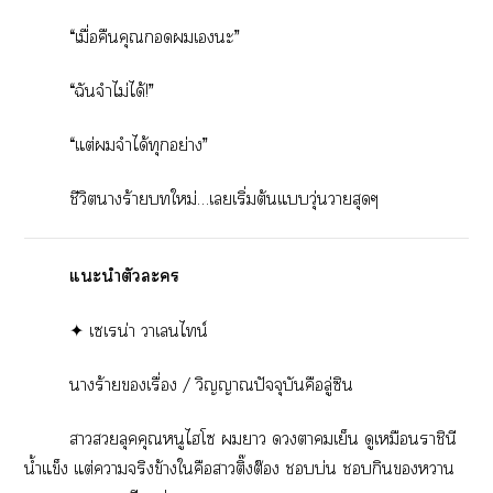
“เมื่อคืนคุณเะ”
“ฉันจำไม่ได้!”
“แต่จำได้ทุกอย่าง”
ชีวิตาร้ายใหม่…เเริ่มต้นแวุ่นวายสุดๆ
แะนำตัวะ
✦ เเรน่า าเนไน์
าร้ายเรื่อง / วิญญาณปัจจุบันคือลู่ซิน
าลุคคุณหนูไโ า าเย็น ดูเหมือนราชินี
น้ำแข็ง แต่าจริงข้างใคือาติ๊งต๊อง บ่น กินา