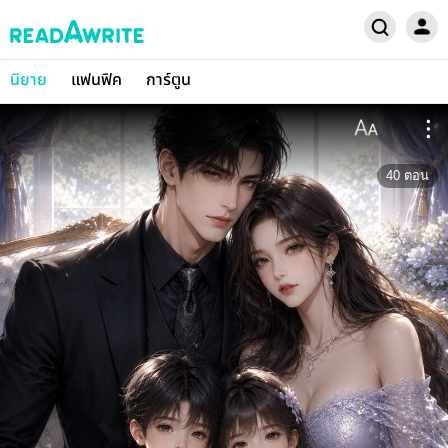
นิยาย
แฟนฟิค
การ์ตูน
40
ตอน