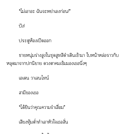
“ไม่เาอะ ฉันะหย่าเก่อน!”
ปัง!
ประตูห้องเปิด
าหนุ่มร่างสูงใชุดสูทสีดำเดินเข้าา ใหน้าหล่อากับ
หลุดาานิยาย าเข้มเนิ่งๆ
เเ าเนไน์
สามีเ
“ได้ยินว่าคุณาจำเสื่อม”
เสียงทุ้มต่ำทำเาหัวใเสั่น