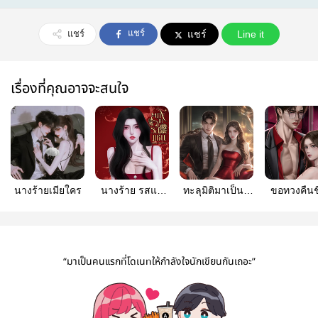
แชร์
แชร์
แชร์
Line it
เรื่องที่คุณอาจจะสนใจ
นางร้ายเมียใคร
นางร้าย รสแซ่
ทะลุมิติมาเป็นคู่
ขอทวงคืนช
บ(มีอีบุ๊ค)
หมั้นมาเฟียจอม
นางร้าย (ผัว
เถื่อน︱มี E-book
คือผัวใหม่) [มี E-
book]
“มาเป็นคนแรกที่โดเนทให้กำลังใจนักเขียนกันเถอะ”