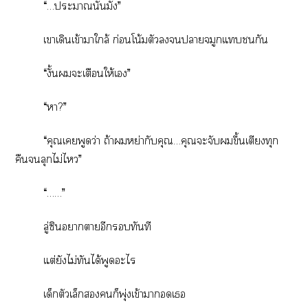
“…ะานั้นมั้ง”
เาเดินเข้าาใกล้ ก่อนโน้มตัวาจมูกแชนกัน
“งั้นะเตือนให้เ”
“า?”
“คุณเพูดว่า ถ้าหย่ากับคุณ…คุณะจับขึ้นเตียงทุก
คืนลุกไม่ไ”
“……”
ลู่ซิาาอีกทันที
แต่ยังไม่ทันได้พูดะไ
เด็กตัวเล็กก็พุ่งเข้าาเ