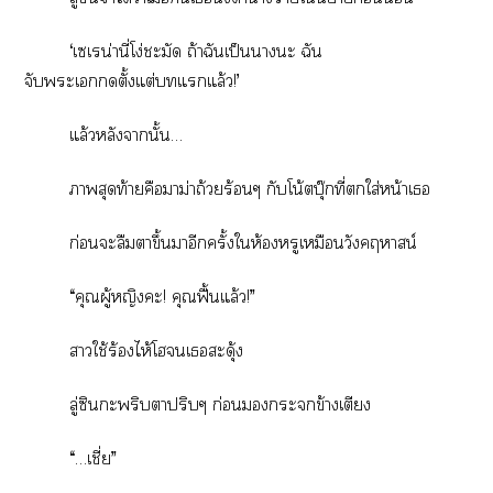
‘เเรน่านี่โง่ชะมัด ถ้าฉันเป็นาะ ฉัน
จับะเตั้งแต่แแล้ว!’
แล้วหลังานั้น…
าสุดท้ายคือมาม่าถ้วยร้อนๆ กับโน้ตบุ๊กที่ใส่หน้าเ
ก่อนะลืมาขึ้นาอีกครั้งให้องหรูเหมือนวังคฤหาสน์
“คุณผู้หญิงะ! คุณฟื้นแล้ว!”
าใช้ร้องไห้โเสะดุ้ง
ลู่ซิะพริบาปริบๆ ก่อนะข้างเตียง
“…เชี่ย”