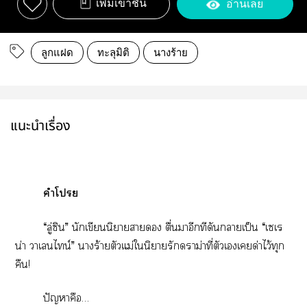
เพิ่มเข้าชั้น
อ่านเลย
ลูกแฝด
ทะลุมิติ
นางร้าย
แนะนำเรื่อง
คำโ
“ลู่ซิน” นักเขียนนิยายา ตื่นาอีกทีดันาเป็น “เเร
น่า าเนไน์” าร้ายตัวแม่ในิยายรักาม่าที่ตัวเเด่าไว้ทุก
คืน!
ปัญหาคือ…