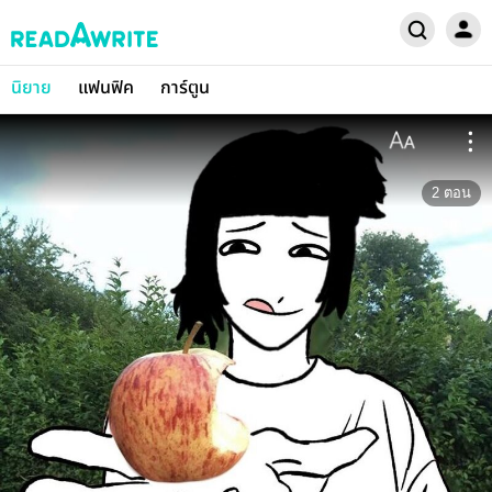
นิยาย
แฟนฟิค
การ์ตูน
2
ตอน