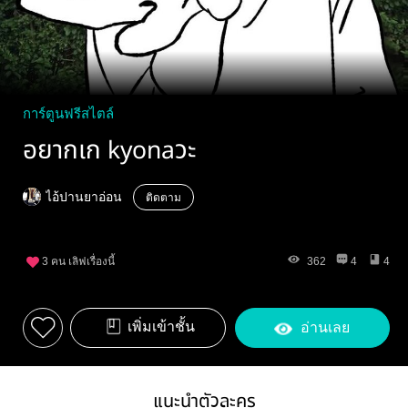
การ์ตูนฟรีสไตล์
อยากเก kyonaวะ
ไอ้ปานยาอ่อน
ติดตาม
3
คน เลิฟเรื่องนี้
362
4
4
เพิ่มเข้าชั้น
อ่านเลย
แนะนำตัวละคร