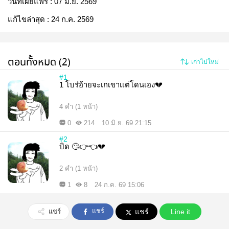
วันที่เผยแพร่ :
07 มิ.ย. 2569
แก้ไขล่าสุด :
24 ก.ค. 2569
ตอนทั้งหมด (2)
เก่าไปใหม่
#1
1 โบร๋อ้ายจะเกเขาเเต่โดนเอง💔
4 คำ (1 หน้า)
0
214
10 มิ.ย. 69 21:15
#2
บิด 🙄👉👈💔
2 คำ (1 หน้า)
1
8
24 ก.ค. 69 15:06
แชร์
แชร์
แชร์
Line it