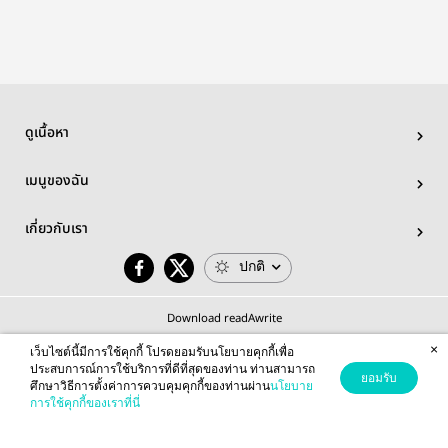
ดูเนื้อหา
เมนูของฉัน
เกี่ยวกับเรา
ปกติ
Download readAwrite
×
เว็บไซต์นี้มีการใช้คุกกี้ โปรดยอมรับนโยบายคุกกี้เพื่อ
ประสบการณ์การใช้บริการที่ดีที่สุดของท่าน ท่านสามารถ
ยอมรับ
ศึกษาวิธีการตั้งค่าการควบคุมคุกกี้ของท่านผ่าน
นโยบาย
© 2026 readAwrite.com by MEB Corporation Public Company Limited
การใช้คุกกี้ของเราที่นี่
This site is protected by reCAPTCHA and the Google
Privacy Policy
and
Terms of Service
apply.