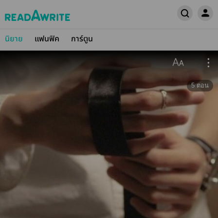
นิยาย
แฟนฟิค
การ์ตูน
5
ตอน