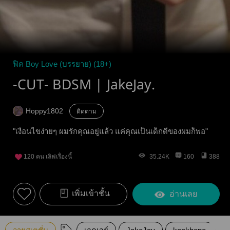
ฟิค Boy Love (บรรยาย) (18+)
-CUT- BDSM | JakeJay.
Hoppy1802
ติดตาม
"เงื่อนไขง่ายๆ ผมรักคุณอยู่แล้ว แค่คุณเป็นเด็กดีของผมก็พอ"
120
คน เลิฟเรื่องนี้
35.24K
160
388
เพิ่มเข้าชั้น
อ่านเลย