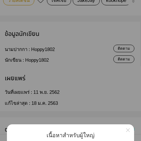
วายสเตชั่น
เจคเจย์
JakeJay
kookhope
J
ข้อมูลนักเขียน
ติดตาม
นามปากกา :
Hoppy1802
ติดตาม
นักเขียน :
Hoppy1802
เผยแพร่
วันที่เผยแพร่ :
11 พ.ย. 2562
แก้ไขล่าสุด :
18 ม.ค. 2563
×
ตอนทั้งหมด (5)
เก่าไปใหม่
เนื้อหาสำหรับผู้ใหญ่