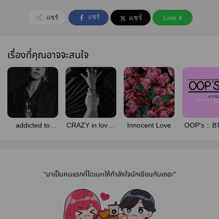
แชร์
แชร์
แชร์
Line it
เรื่องที่คุณอาจจะสนใจ
addicted to
CRAZY in love -
Innocent Love
OOP's :: BT
HOPE (OS)
คุณหมอคลั่ง
vhope koo
เซ็กซ์
namjin all
[#oopsbt
“มาเป็นคนแรกที่โดเนทให้กำลังใจนักเขียนกันเถอะ”