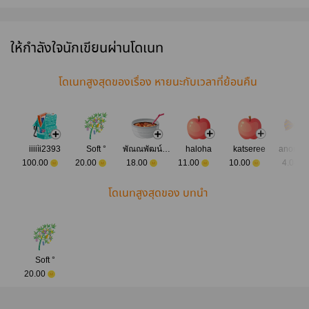
ชายน้องสามใน
ผมทะลุมิติเข้ามา
เศรษฐีในยุค
ในวันสิ้น
วันสิ้นโลก
ในวันสิ้นโลก
โบราณของผู้ใช้
<Mpreg>
ภูต [จีนโบราณ]
ให้กำลังใจนักเขียนผ่านโดเนท
โดเนทสูงสุดของเรื่อง หายนะกับเวลาที่ย้อนคืน
iiiiìi2393
Soft °
พัณณพัฒน์ รุจิโชคธนาสิริ
haloha
katseree
anonym
100.00
20.00
18.00
11.00
10.00
4.00
โดเนทสูงสุดของ บทนำ
Soft °
20.00