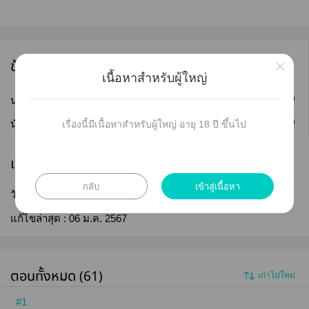
×
ข้อมูลนักเขียน
เนื้อหาสำหรับผู้ใหญ่
ติดตาม
นามปากกา :
วาดฝันระบายรัก
ติดตาม
นักเขียน :
Aimer_YiZhan
เรื่องนี้มีเนื้อหาสำหรับผู้ใหญ่ อายุ 18 ปี ขึ้นไป
เผยแพร่
กลับ
เข้าสู่เนื้อหา
วันที่เผยแพร่ :
16 ก.ย. 2565
แก้ไขล่าสุด :
06 ม.ค. 2567
ตอนทั้งหมด (61)
เก่าไปใหม่
#1