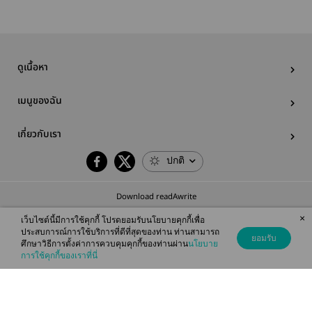
ดูเนื้อหา
เมนูของฉัน
เกี่ยวกับเรา
ปกติ
Download readAwrite
×
เว็บไซต์นี้มีการใช้คุกกี้ โปรดยอมรับนโยบายคุกกี้เพื่อ
ประสบการณ์การใช้บริการที่ดีที่สุดของท่าน ท่านสามารถ
ยอมรับ
ศึกษาวิธีการตั้งค่าการควบคุมคุกกี้ของท่านผ่าน
นโยบาย
© 2026 readAwrite.com by MEB Corporation Public Company Limited
การใช้คุกกี้ของเราที่นี่
This site is protected by reCAPTCHA and the Google
Privacy Policy
and
Terms of Service
apply.