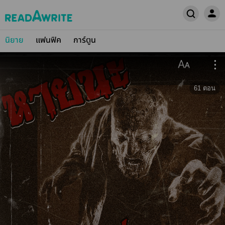
นิยาย
แฟนฟิค
การ์ตูน
61
ตอน