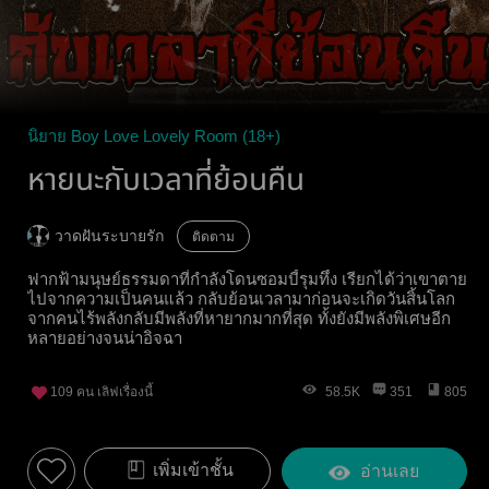
นิยาย Boy Love Lovely Room (18+)
หายนะกับเวลาที่ย้อนคืน
วาดฝันระบายรัก
ติดตาม
ฟากฟ้ามนุษย์ธรรมดาที่กำลังโดนซอมบี้รุมทึ้ง เรียกได้ว่าเขาตาย
ไปจากความเป็นคนแล้ว กลับย้อนเวลามาก่อนจะเกิดวันสิ้นโลก
จากคนไร้พลังกลับมีพลังที่หายากมากที่สุด ทั้งยังมีพลังพิเศษอีก
หลายอย่างจนน่าอิจฉา
109
คน เลิฟเรื่องนี้
58.5K
351
805
เพิ่มเข้าชั้น
อ่านเลย