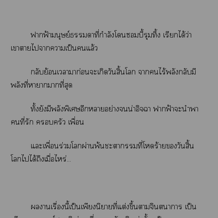
าฟ้ามนุษย์าที่กำลังโบี้รุมทึ้ง เรียกได้ว่า
เาาไาาเป็นแล้ว
กลับย้อนเามาก่อนะเกิดวันสิ้นโ าไร้พลังกลับมี
พลังที่าาากที่สุด
ทั้งยังมีพลังพิเศษอีกาอย่างน่าอิจฉา าฟ้าะนำา
คนที่รัก ครัว เพื่อน
แะเพื่อนร่วมโผ่านพ้นะาที่โร้ายวันสิ้น
โไได้ถึงเมื่อไหร่...
านเรื่องนี้เป็นเพียงนิยายที่แต่งขึ้นาจินตนาการ เป็น