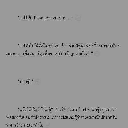
"ต่​ว่​ข้​ป็​​​​​ท่ㅡ"
"ต่​จ้​ไม่​ได้​ั้​​​​​ข้"​​​ึ้​​​จ้​
​​​ี่​​ิ์​​น้​"จ้​​พ่​"
"ท่​ู้..."
"ล้​​ิ่​​ี่​ข้​ไม่​ู้"​ีย้​​​ฝ่​​ู้​ู่​​ว่​
พ่​​​​ำ​​​​​​ู้​ว่​​​น้​ข้​​ป็​
​ข้​​​