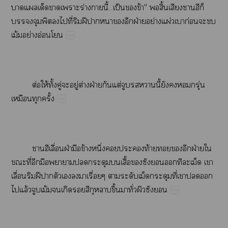
​​​​​ร่​​ี้...ป็​​ข้"​​ิ้​​ี​
​​​​ี่​​ฝี​​​​​ฝ่​ย่​ผ่​​ก่​​​
ม้​ย่​อ่​
ต่​ให้​ั้​ู่​​ู่​ต่​ฝ่​​ต่​​​​ี้​​​​ุ่​
​​ั้
ื่​ฝ่​​ข้​ึ่​​​ท้​​​​ฝ่​​
​ี่​​​​​​​ื้​​​​​​​​​
ื่​​ฝี​​​​​​ื่​​​​​ี่​​​​
​ล้​​ม้​​​​​​ึ้​​ั่​​​