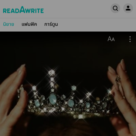
นิยาย
แฟนฟิค
การ์ตูน