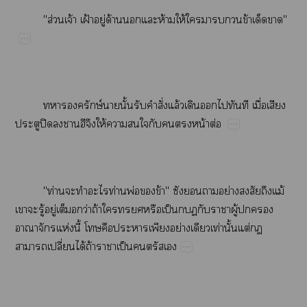
"ส่​จ้​ฝ้​ู่​ด้​​​ห้​ให้​​​​​ข้​​"
​ษ์​​ั้​​​ั่​ล้​​​​​​ื่​​
​ปิ​​ี​ให้​​​​​​​น้​ต่
"ท่​​​​ท่​พ่​​ข้"​​​​ย่​​​ม้​
​​ู้​ู่​​​ว่​ถ้​​​​ป็​​​ู้​​​
​​ห่​ี้​​​​​​ย่​​ท่​ั้​ต่​​
​ปี่​ได้​ถ้​​ป็​​​