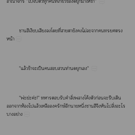
​​"​​​​​ี่​ี่​ข้​​​ให้​ข้"
​​​​ี่​​​​​ไม่​​​​​​
น้
"ล้​ข้​​ป็​​​​ท่"
"พ่ย่​ค่!"​​​​​ั่​​โค้​​ก่​​​​
​​ห้​​ล้​​ษ์​​​ึ่​ี​​​ั่​​
​ย่