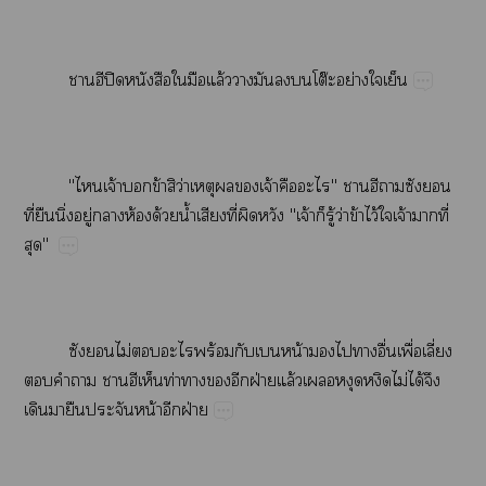
ีปิ​​​​ล้​​​​​โต๊​ย่​​
"​จ้​​ข้​​ว่​​​​จ้​​"​​​​
ี่​​ิ่​ู่​​ห้​ด้​น้ำ​​ี่​​ "จ้​​ู้​ว่​ข้​ไว้​​จ้​​ี่​
"
​​ไม่​​​ร้​​​น้​​​​ื่​ื่​ี่​
​​​​ท่​​​​ฝ่​ล้​​​ไม่​ได้​​
​​​​น้​​ฝ่