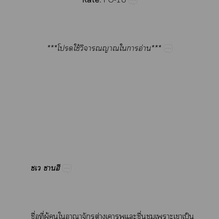
Rate:
***​ใช้​​​​อ่***
​
ื่​ี่​ู้​​​​​ต่​​​ื่​​​​ป็​