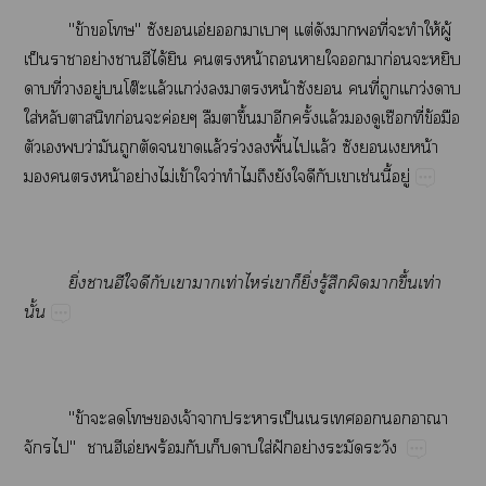
"ข้​​"​​​อ่​​​​ต่​​​​ี่​​​ให้​ู้​
ป็​​ย่​ได้​​​​น้​​​​​​ก่​​​
​ี่​​ู่​​โต๊​ล้​ว่​​​​น้​​​​ี่​​ว่​​
ใส่​​​​ก่​​ค่​​​ึ้​​​ั้​ล้​​​​ี่​ข้​​
​​​ว่​​​​​​ล้​ร่​​ื้​​ล้​​​​น้​
​​​น้​ย่​ไม่​ข้​​ว่​​​​​​​​ช่​ี้​ู่
ิ่​​​​​​ท่​ร่​​ิ่​ู้​​​​ึ้​ท่​
ั้
"ข้​​​​​จ้​​​​ป็​​​​​
​" ​อ่​ร้​​​​ใส่​ฝั​ย่​​​