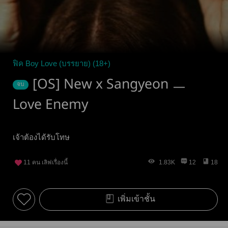
ฟิค Boy Love (บรรยาย) (18+)
[OS] New x Sangyeon ㅡ
จบ
Love Enemy
เจ้าต้องได้รับโทษ
11
คน เลิฟเรื่องนี้
1.83K
12
18
เพิ่มเข้าชั้น