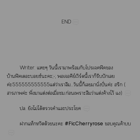
END
Writer:​​​ี้​​​ร้​​​ฟิ​
บ้ฟิซ์​;-;​​​ีย์​ิร์​ี้​​​​ปั​​
ค่555555555555ต่​ว่​​...​ี้​​​​ั่​ปั่​ค่​​(​
​ค่​ึ่​​ต่​ต่​ื่​.ก่​​​ว่​ต่​ค้​ไว้​)
.​​ไม่​ได้​​​​
ด้​​
#FicCherryrose
​ค้