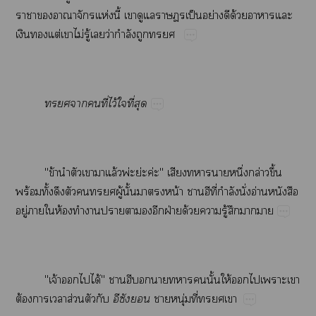
​​​​ห่​ี้​​​​​ป็​ย่​​ด้​​​
​​ต่​​ไม่​ู้​​ว่​ำ​​
​​​ี่​ไว้​​ี่​
"ข้​​​​​ล้พ่ย่​ค่"​​​​ึ่​ล่​ึ้​
ร้​ั้​​​​​ู้​ั้​​​น้​ีี่​ำ​ั่​อ่​​
ู่​​​ห้​​​​​​​ฝ่​ด้​​ู้​​​
"จ้​​​ได้"​​​​​ั้​ให้​​​​​
ต้​​​ส่​​
​​
​ุ่​ี่​​