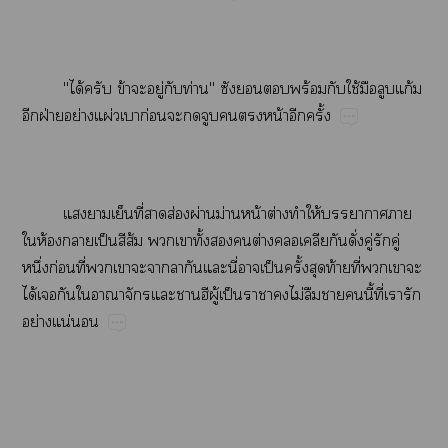
"ได้​​ข้​​ู่​​ท่"​​​​ร้​​ใช้​​​ก้​
​ฝ่​ย่​ผ่​​ก่​​​​​​น้​​ั้
​​​ี่​​ส่​ผ่​ม่​น้​ต่​​ให้​​​
​ห้​​ป็​​ส้​​​ั้​​​ต่​​​​ั่​ู่​​ู่​
ึ่​ก่​ี่​​​​​​​​ี่​​ป็​ั้​​ท้​ี่​​​​
ได้​​​​​​​ู้​ป็​​​ไม่​​​​ี้​ี่​​​
ย่​น่​