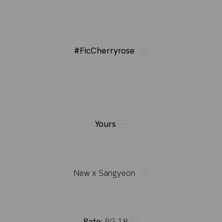
#FicCherryrose
Yours
New​x​Sangyeon
​PG-18