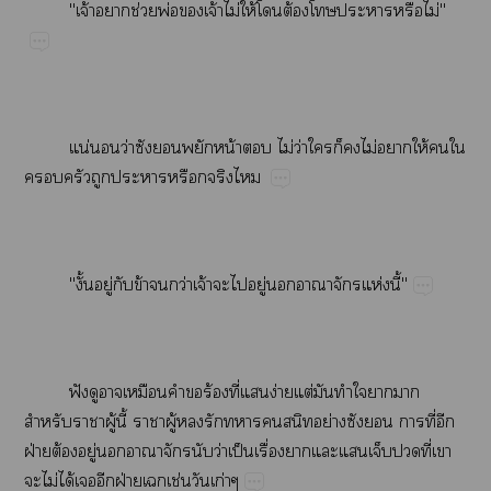
"จ้​​ช่​พ่​​จ้​ไม่ให้​​ต้​​​​​ไม่"
น่​​ว่​​​​น้​​ไม่​ว่​​​​ไม่​​ให้​​​
​​​​​​
"ั้​ู่​​ข้​​ว่​จ้​​​ู่​​​​ห่​ี้"
ฟั​​​​​​ร้​ี่​​ง่​ต่​​​​​​
​​ู้​ี้​​ู้​​​​​​ย่​​​​ี่​​
ฝ่​ต้​ู่​​​​​ว่​ป็​ื่​​​​​​ี่​​
​ไม่​ได้​​​ฝ่​​ช่​​ก่