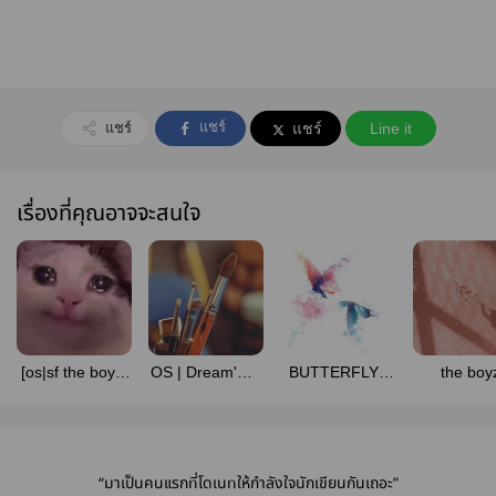
แชร์
แชร์
แชร์
Line it
เรื่องที่คุณอาจจะสนใจ
[os|sf the boyz]
OS | Dream'min
BUTTERFLY |
the boy
เรือไม่ได้ผีแค่ไม่มี
☁️ [ oneus - ปัง
bbangsun
fanfiction (o
คนพาย
โดปัง ]
“มาเป็นคนแรกที่โดเนทให้กำลังใจนักเขียนกันเถอะ”