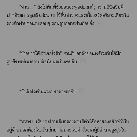
"ท่ㅡ"​​ไม่​​ี่​​​​​ต่​​​​ีปิ​​ฝี​
​ด้​​​​ก่​​ใช้​ิ้​​​ี้​​​​​
​​ฝ่​ก่​​ค่​​​​ย่​อ้ิ่
"ข้​​ให้​จ้​ื่​​ข้"​​​​ร้​​ใช้​​
ด้​​อ่​​ย่​​
"ข้​ื่​​ท่​​​​ข้"
"!"​​​​​ี​ให้​​ษ์​ี่​​
ู่​ด้​​ห้​​​ข้​​ก่​​​​ั่​​ู้​​​​​​