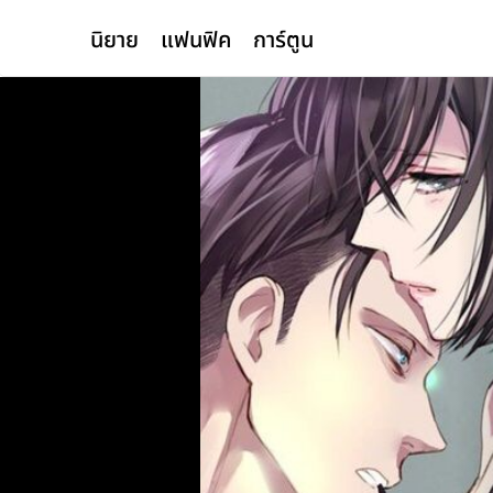
นิยาย
แฟนฟิค
การ์ตูน