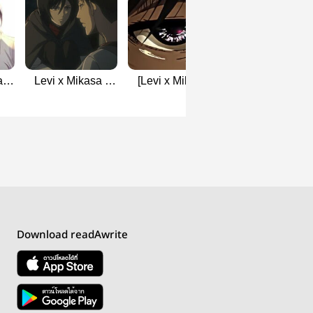
a]
Levi x Mikasa -
[Levi x Mikasa]
The weather
You
Attack on Titan -
The killer girl : นัก
อากาศคลั่งรัก
l
Mr & Mrs
ฆ่าสาว(จบ)
#Rivamika
Ackerman
#LevixMikasa
Download readAwrite