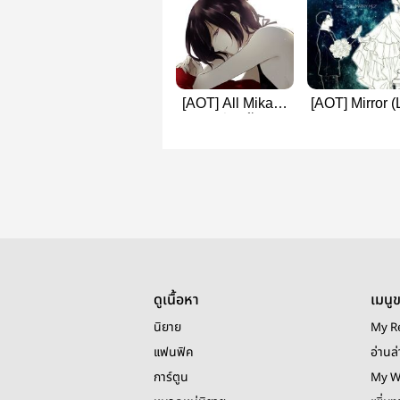
[AOT] All Mikasa
[AOT] Mirror (
รวมเรื่องสั้น 💕
x Mikasa)
#RivaMika
#RivaMika
#AnnieMika
ดูเนื้อหา
เมนู
นิยาย
My R
แฟนฟิค
อ่านล่
การ์ตูน
My W