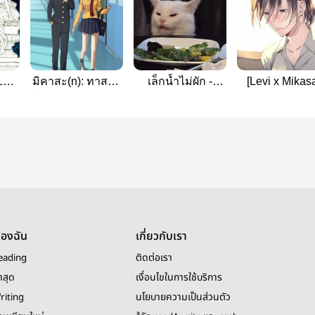
Levi
มิคาสะ(n): ทาสรัก
เล็กน้ำไม่ผัก -
[Levi x Mikas
พี่รีไวล์ #Rivamika
[Rivamika]
คุณเลขาสาว : 
secretary gir
ของฉัน
เกี่ยวกับเรา
eading
ติดต่อเรา
าสุด
เงื่อนไขในการใช้บริการ
riting
นโยบายความเป็นส่วนตัว