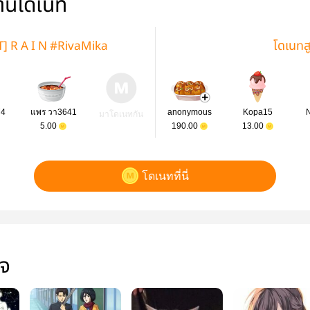
่านโดเนท
T] R A I N #RivaMika
โดเนทส
74
แพร วา3641
anonymous
Kopa15
มาโดเนทกัน
5.00
190.00
13.00
โดเนทที่นี่
ใจ