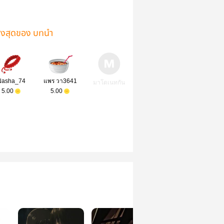
ูงสุดของ บทนำ
Nasha_74
แพร วา3641
มาโดเนทกัน
5.00
5.00