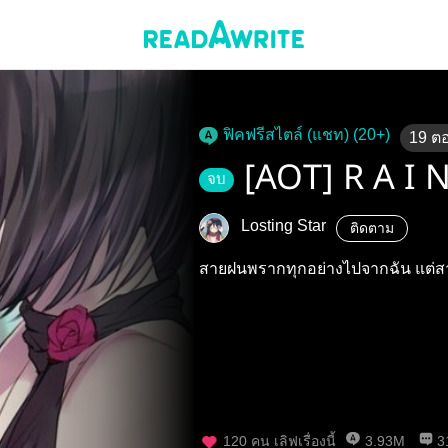
ฟิคฟรีสไตล์ (แชท) (20+)
19
ต
[AOT] R A I 
จบ
Losting Star
ติดตาม
สายฝนพรากทุกอย่างไปจากฉัน แต่สา
120
คน เลิฟเรื่องนี้
3.93M
3