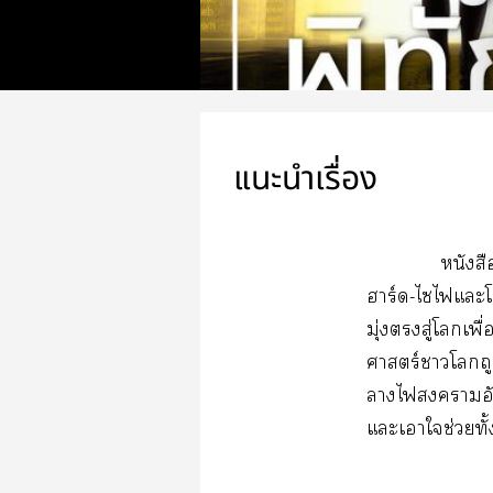
แนะนำเรื่อง
หนังส
าร์ด-ไไแะโ
มุ่งสู่โเ
ศาสตร์าโถูกเ
ลางไาอัน
แะเาใช่วยทั้ง