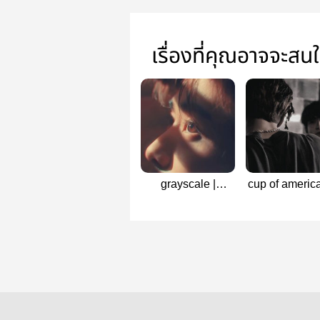
เรื่องที่คุณอาจจะสน
grayscale |
cup of americ
johnjae
johnjae