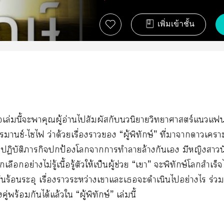
เพิ่มเข้าชั้น
ือเล่มนี้ะาคุณผู้อ่านไสัมผัสกับนวนิยายวิทยาศาสตร์แ
านซ์-ไไ ว่าด้วยเรื่องา “ผู้พิทักษ์” ที่าาาเคราะ
พื่อปฏิบัติภารกิจปกป้องโาาทำาล้างกันเ มีหญิงา
ลือกอย่างไม่รู้เนื้อรู้ตัวให้เป็นผู้ช่วย “เา” ะพิทักษ์โสำเ
ร้อนระอุ เรื่องาระหว่างเาแะเะดำเนินไอย่างไร ร่วมล
คู่พร้อมกันได้แล้วใ “ผู้พิทักษ์” เล่มนี้