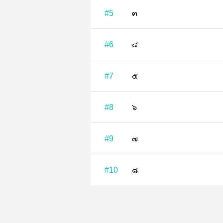
#5
๓
#6
๔
#7
๕
#8
๖
#9
๗
#10
๘