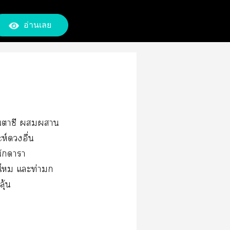
อ่านเลย
แาซี า
ห์อื่น
นักาา
ร็จไ แะท่ามก
ุ้น