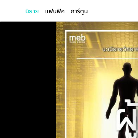
นิยาย
แฟนฟิค
การ์ตูน