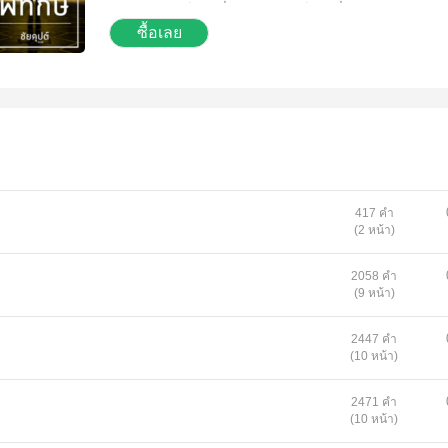
ดาวเคราะห์ดวงอื่น มุ่งตรงสู่โลกเพื่อปฏิบัติภารกิจ
ซื้อเลย
ปกป้องโลกจากการทำลายล้างกันเอง มีหญิงสาวน
ดาราศาสตร์ชาวโลกถูกเลือกอย่างไม่รู้เนื้อรู้ตัวให้เป
ช่วย “เขา” จะพิทักษ์โลกสำเร็จไหม และท่ามกลาง
สงครามอันร้อนระอุ เรื่องราวระหว่างเขาและเธอ
ดำเนินไปอย่างไร ร่วมลุ้นและเอาใจช่วยทั้งคู่พร้อ
ได้แล้วใน “ผู้พิทักษ์” เล่มนี้
417 คำ
(2 หน้า)
2058 คำ
(9 หน้า)
2447 คำ
(10 หน้า)
2471 คำ
(10 หน้า)