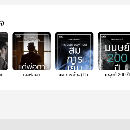
ใจ
ano`
แด่พ่อตา
สมการเย็น (The
มนุษย์ 200 ปี
(Indiscretion of
Cold Equations)
(bicentennial m
Archie)