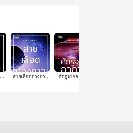
สายเลือดดวงดาว
ศัตรูจากอวกาศ
THE ISOTOP
an)
(รวมนิยาย
(THE MOON
MAN มนุษย์
วิทยาศาสตร์)
RAIDERS)
ไอโซโทป