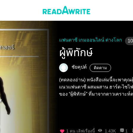
แฟนตาซี เกมออนไลน์ ต่างโลก
10
ผู้พิทักษ์
ชัยคุปต์
ติดตาม
(ทดลองอ่าน) หนังสือเล่มนี้จะพาคุณผ
แนวแฟนตาซี ผสมผสาน ฮาร์ด-ไซไฟแ
ของ “ผู้พิทักษ์” ที่มาจากดาวเคราะห์ดว
1
คน เลิฟเรื่องนี้
1.43K
1