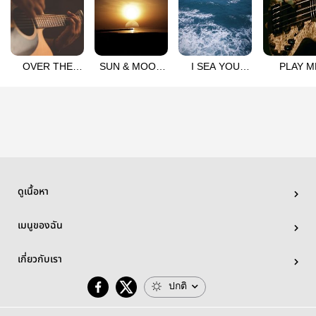
OVER THE
SUN & MOON
I SEA YOU
PLAY M
RAINBOW
(JOHNIL)
(JOHNIL)
(JOHNIL
(JOHNIL)
ดูเนื้อหา
เมนูของฉัน
เกี่ยวกับเรา
ปกติ