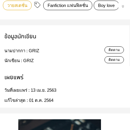
วายสเตชั่น
Fanfiction แฟนฟิคชั่น
Boy love
N
ข้อมูลนักเขียน
ติดตาม
นามปากกา :
GRIZ
ติดตาม
นักเขียน :
GRIZ
เผยแพร่
วันที่เผยแพร่ :
13 เม.ย. 2563
แก้ไขล่าสุด :
01 ต.ค. 2564