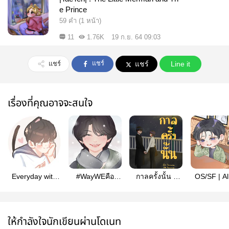
e Prince
59 คำ (1 หน้า)
11
1.76K
19 ก.ย. 64 09:03
แชร์
แชร์
แชร์
Line it
เรื่องที่คุณอาจจะสนใจ
Everyday with
#WayWEคือ
กาลครั้งนั้น -
OS/SF | Al
TEN | jaeten
ชมรมอะไร
Doten
doten
ให้กำลังใจนักเขียนผ่านโดเนท