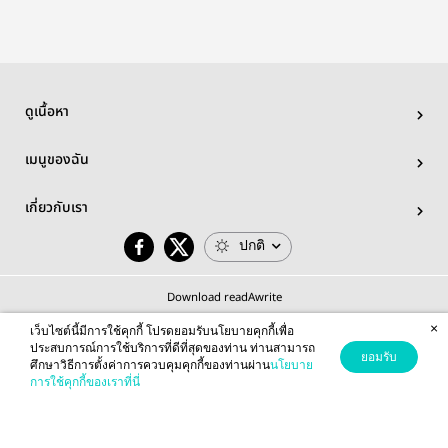
ดูเนื้อหา
เมนูของฉัน
เกี่ยวกับเรา
ปกติ
Download readAwrite
×
เว็บไซต์นี้มีการใช้คุกกี้ โปรดยอมรับนโยบายคุกกี้เพื่อ
ประสบการณ์การใช้บริการที่ดีที่สุดของท่าน ท่านสามารถ
ยอมรับ
ศึกษาวิธีการตั้งค่าการควบคุมคุกกี้ของท่านผ่าน
นโยบาย
© 2026 readAwrite.com by MEB Corporation Public Company Limited
การใช้คุกกี้ของเราที่นี่
This site is protected by reCAPTCHA and the Google
Privacy Policy
and
Terms of Service
apply.