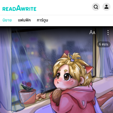
นิยาย
แฟนฟิค
การ์ตูน
6
ตอน