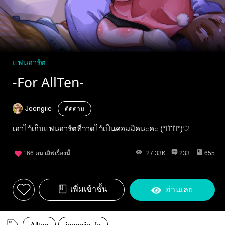
แฟนอาร์ต
-For AllTen-
Joongiie
ติดตาม
เอาไว้เก็บแฟนอาร์ตที่วาดไว้เป็นคอมมิคนะคะ (*ฅ́˘ฅ̀*)♡
166
คน เลิฟเรื่องนี้
27.33K
233
655
เพิ่มเข้าชั้น
อ่านเลย