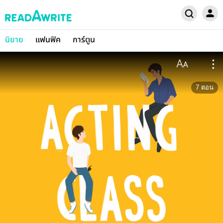
นิยาย
แฟนฟิค
การ์ตูน
7
ตอน