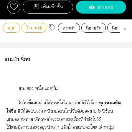
เพิ่มเข้าชั้น
อ่านเลย
ตลก
โรมานซ์
ดราม่า
นิยายรัก
นิยายโรแ
แนะนำเรื่อง
า  หนึ่ง แคชั่น!
ใวันที่แน่าเบื่อวันหนึ่งใถ่ายซีรีส์เรื่อง
คุณคิด
ไม่ซื่อ
ซีรีส์ดัดแานิยายนไลน์ชื่อดังา 5 ปีซ้อน
เาง ‘เา พัทร’ ะเเรื่องที่กำลังโชว์ฝี
ไม้ามือาแอยู่หน้าา แล้วน้ำาแะไ เด็กหนุ่ม