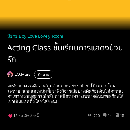
นิยาย Boy Love Lovely Room
Acting Class ชั้นเรียนการแสดงป่วน
รัก
LO.Mars
ติดตาม
จะทำอย่างไรเมื่อคอสตูมต๊อกต๋อยอย่าง ‘ปาย’ โป๊ะแตก โดน
‘เพทาย’ นักแสดงหนุ่มที่เขาพึ่งวิจารณ์อย่างเผ็ดร้อนจับได้คาหนัง
คาเขา ทว่าเหตุการณ์กลับตาลปัตร เพราะเพทายดันมาขอร้องให้
เขาเป็นแอคติ้งโคชให้ซะนี่!
12
คน เลิฟเรื่องนี้
720
14
15