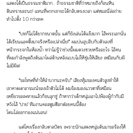
แได้เป็นาติา... ถ้าาติที่ว่าาถึงก้อนหิน
ดินาะะ! แที่เาะได้กลับเา แต่หมอนี่ล่อถ่าย
ทำไตั้ง 10 กว่าเค
“ก็ไม่ได้าานั้น แต่ก็ยังเล่นได้แข็งา ไอ้ะเนั่น
ได้เรียนแคติ้าจริงหรือเปล่าเนี่ย!” บ่นอุบอิบกับตัวเที่
หน้าะให้องน้ำ ทว่าไม่รู้ว่าช่วงนี้หรือะไ ไอ้คน
ที่กำลังพูดถึงดันาโผล่ด้านหลังแไม่ให้ซุ่มให้เสียง เหมือนกับผี
ไม่มีผิด!
“โทษที่ทำให้ลำบากะครับ” เสียงทุ้มตัวสูงทำให้
เาาเาอารมณ์เจ้าตัวไม่ได้ จ้องแาที่เหมือน
เหยี่ยวเาแล้วก็ขนลุกซู่ ถ้าาว่าเด็กหนุ่มเาไฟ้องผู้กำกับมี
หวังไอ้ ‘า’ ทีมาสตูมต๊อกต๋อยนี้ต้อง
โไล่แน่นอน!
แต่ไเรื่องกลับตาลปัตร เาะนักแหนุ่มดันาร้องให้