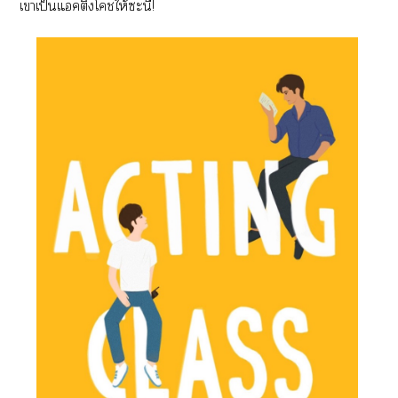
เาเป็นแคติ้งโชให้ะนี่!