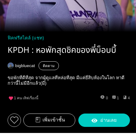
ฟิคฟรีสไตล์ (แชท)
KPDH : หอพักสุดชิคของพี่บ็อบบี้
bigbluecat
ติดตาม
ขอพักที่ดีที่สุด จากผู้ดูแลที่หล่อที่สุด มีแค่ยี่สิบห้องในโลก หาดี
กว่านี้ไม่มีอีกแล้ว(มี)
1
คน เลิฟเรื่องนี้
0
1
4
เพิ่มเข้าชั้น
อ่านเลย