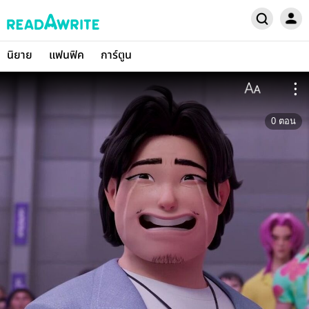
นิยาย
แฟนฟิค
การ์ตูน
0
ตอน