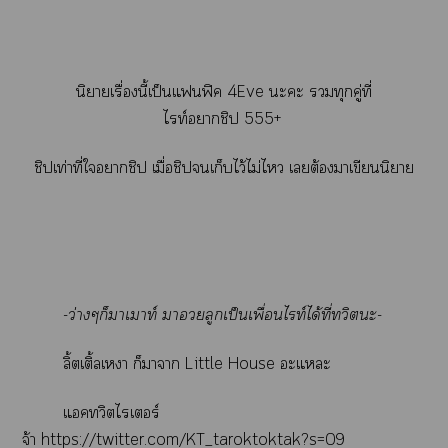
นิยายเรื่องนี้เป็นแฟิค 4Eve ะะ ทุกคู่ที่
ไท์าชิป 555+
ชิปเท่าที่ใาชิป เมื่อชิปเก็บไว้ไม่ไ เต้องาเขียนนิยาย
-ว่างๆก็าเมาท์ าลูกเป็นเพื่อนไท์ได้ที่ทวิะ-
ลิ้ตเติ้ลเา ก็าา Little House อะแะ
แคทวิตไเอร์
จ้า
https://twitter.com/KT_taroktoktak?s=09