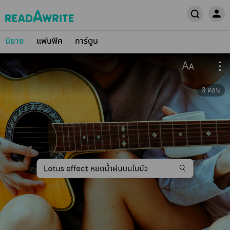
นิยาย
แฟนฟิค
การ์ตูน
3
ตอน