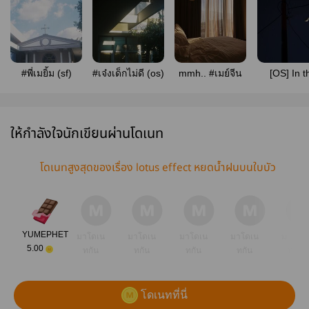
#พี่เมยิ้ม (sf)
#เจ๋งเด็กไม่ดี (os)
mmh.. #เมย์จีน
[OS] In t
same pla
#Jomin
#Mindjo #
ให้กำลังใจนักเขียนผ่านโดเนท
โดเนทสูงสุดของเรื่อง lotus effect หยดน้ำฝนบนใบบัว
YUMEPHET
มาโดเน
มาโดเน
มาโดเน
มาโดเน
มาโดเ
5.00
ทกัน
ทกัน
ทกัน
ทกัน
ทกัน
โดเนทที่นี่