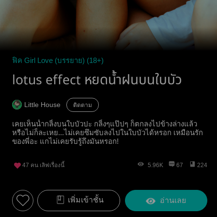
ฟิค Girl Love (บรรยาย) (18+)
lotus effect หยดน้ำฝนบนใบบัว
Little House
ติดตาม
เคยเห็นน้ำกลิ้งบนใบบัวปะ กลิ้งๆแป๊ปๆ ก็ตกลงไปข้างล่างแล้ว
หรือไม่ก็ละเหย...ไม่เคยซึมซับลงไปในใบบัวได้หรอก เหมือนรัก
ของพี่อะ แกไม่เคยรับรู้ถึงมันหรอก!
47
คน เลิฟเรื่องนี้
5.96K
67
224
เพิ่มเข้าชั้น
อ่านเลย