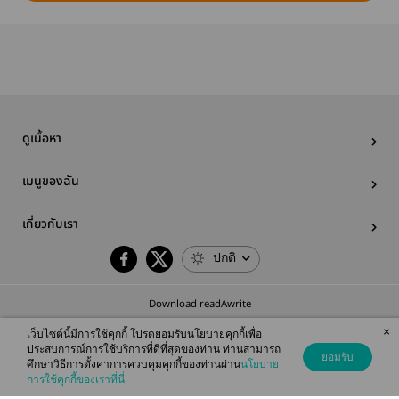
ดูเนื้อหา
เมนูของฉัน
เกี่ยวกับเรา
ปกติ
Download readAwrite
×
เว็บไซต์นี้มีการใช้คุกกี้ โปรดยอมรับนโยบายคุกกี้เพื่อ
ประสบการณ์การใช้บริการที่ดีที่สุดของท่าน ท่านสามารถ
ยอมรับ
ศึกษาวิธีการตั้งค่าการควบคุมคุกกี้ของท่านผ่าน
นโยบาย
© 2026 readAwrite.com by MEB Corporation Public Company Limited
การใช้คุกกี้ของเราที่นี่
This site is protected by reCAPTCHA and the Google
Privacy Policy
and
Terms of Service
apply.