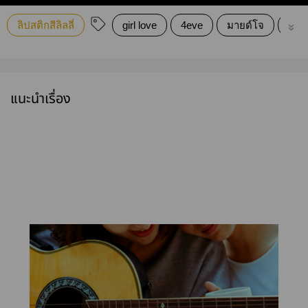
ลิปสติกสีลิลลี่
girl love
4eve
มายด์โจ
โจม
แนะนำเรื่อง