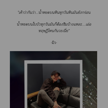
"เค้าว่ากันว่า....น้ำหินทุกวันหินมันยังกร่อน
น้ำใบัวทุกวันมันก็ต้องซึมบ้างแะ.....เอ่อ
ทฤษฏีไกันะเนี่ย"
-มิว-