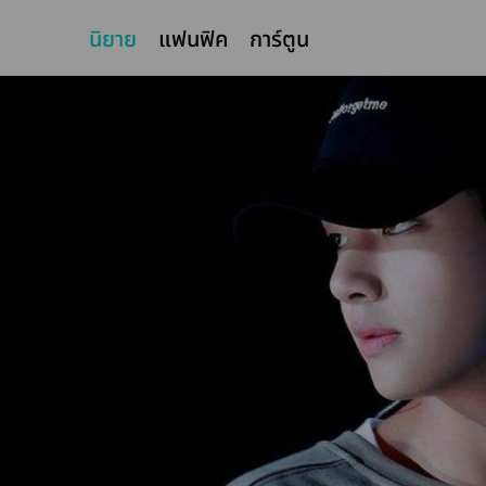
นิยาย
แฟนฟิค
การ์ตูน