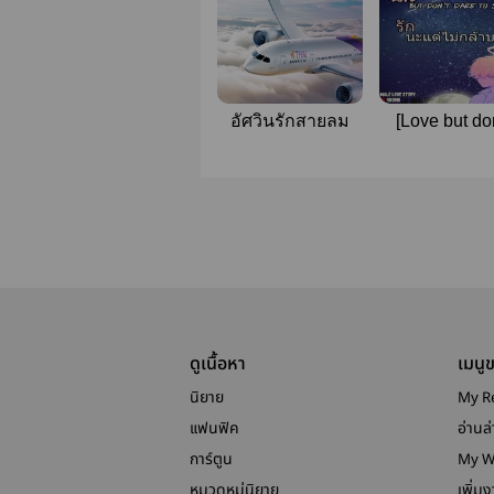
อัศวินรักสายลม
[Love but don
dare to say it 
นะแต่ไม่กล้า
[Boy's Love
ดูเนื้อหา
เมนู
นิยาย
My R
แฟนฟิค
อ่านล่
การ์ตูน
My W
หมวดหมู่นิยาย
เพิ่ม