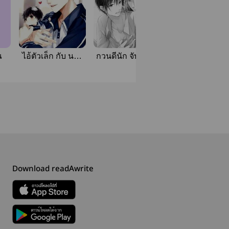
ณ
ไอ้ตัวเล็ก กับ นาย
กวนดีนัก จับรักชะ
เย็นชา
ให้เข็ต
Download readAwrite