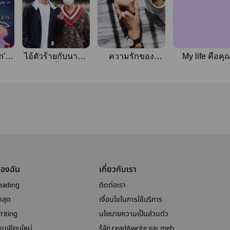
't
ไอ้ตัวร้ายกับนายนุ้
ความรักของ
My life คือคุ
รัก
มนี้ม
มิตรภาพ
บอก]
]
ของฉัน
เกี่ยวกับเรา
eading
ติดต่อเรา
าสุด
เงื่อนไขในการใช้บริการ
riting
นโยบายความเป็นส่วนตัว
งานเขียนใหม่
รู้จัก readAwrite และ meb