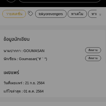
วายสเตชั่น
tokyo​revengers
ทาเคไม
ทาเคไมกี้
ข้อมูลนักเขียน
ติดตาม
นามปากกา :
GOUMASAN
ติดตาม
นักเขียน :
Goumasan(´∀｀*)
เผยแพร่
วันที่เผยแพร่ :
21 ก.ย. 2564
แก้ไขล่าสุด :
01 ต.ค. 2564