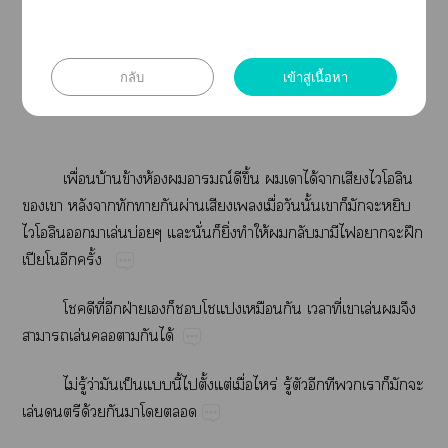
กลับ
เข้าสู่เนื้อหา
https://youtu.be/FStJ1sZRjYU
ื่​บ้​ข้​ห้​​ณ์​​ึ้​​​ได้​​​​
​​​​​​​ผ่​​​ื่​​ั้​​​​​​
​​​ล่​บ่​​ั่​​ิ่​​ให้​​​​​​​​ฝึ​
ปี​​​ั้
​​ี่​​ฝ่​​​​​​ี่​​ล่​​​
​ล่​​​​ได้
ไม่​ู้​ว่​​ป็​​ี้​​ั้​ต่​ื่​ร่​ู้​​​​​​​​​
ล่​​ด้​​​​