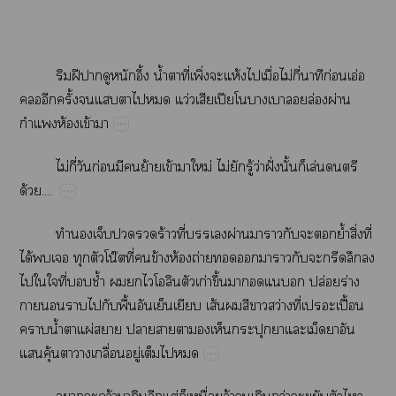
​ฝี​​​​ึ้​น้ำ​​ี่​ิ่​​ห้​​ื่​ไม่​ี่​​ก่​อ่​
​​ั้​​​​​​ว่​​ปี​​​​​ล่​ผ่​
​ห้​ข้​
ไม่​ี่​​ก่​​​ย้​ข้​​ม่​ไม่​​ู้​ว่​ฝั่​ั้​​ล่​​
ด้....
​​​​ร้​ี่​​ผ่​​​​​​ย้ำ​ิ่​ี่​
ได้​​​​โน๊ี่​​ข้​ห้​ถ่​​​​​​​​​​
​​​ี่​​ช้ำ​​​​​ก่​ึ้​​​​​ปล่​ร่​
​​​​​ื้​​​​ส้​​​​ว่​ี่​​ปื้​
​น้ำ​​ผ่​​​​​​​​​​​​​​
​ุ้​​​ื่​ู่​​​