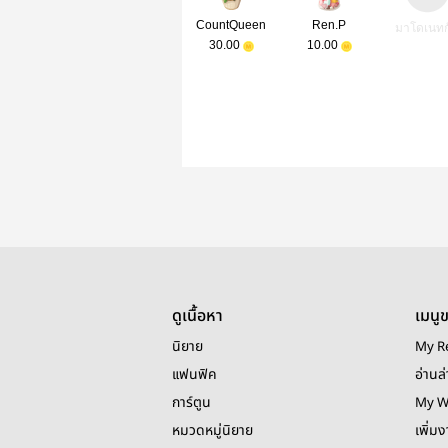
CountQueen
Ren.P
มาโดเนทก
30.00
10.00
ดูเนื้อหา
เมนู
นิยาย
My R
แฟนฟิค
อ่านล่
การ์ตูน
My W
หมวดหมู่นิยาย
เพิ่ม