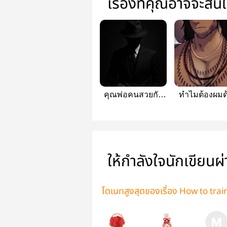
เรื่องที่คุณอาจจะสน
คุณพ่อคนสวยกับ
ทำไมต้องผมด
ลุงข้างบ้าน
ล่ะครับ?!?
ให้กำลังใจนักเขียนผ
โดเนทสูงสุดของเรื่อง How to train
หด