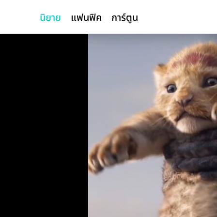
นิยาย
แฟนฟิค
การ์ตูน