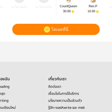
CountQueen
Ren.P
ัน
มาโดเนทกัน
มาโดเนทกัน
ม
30.00
10.00
โดเนทที่นี่
ของฉัน
เกี่ยวกับเรา
eading
ติดต่อเรา
าสุด
เงื่อนไขในการใช้บริการ
riting
นโยบายความเป็นส่วนตัว
งานเขียนใหม่
รู้จัก readAwrite และ meb