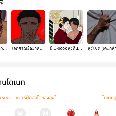
ใจ
้วย
เจตศรัณย์อย่าคลั่ง
มี E-book ลุงทีปกับ
ลุงโชค (เคะกล้
รัก | Omagaverse
คุณหนูมนต์
่านโดเนท
 your lion วิธีฝึกสิงโตของลุงโ
โดเนทส