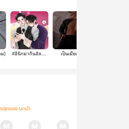
าม)
#อินิกม่ากินอัลฟ่า
เป็นเมียเด็ก
ข้าเลี้ยงเจ้าให้ม
(omegaverse)
ฆ่าข้าไม่ใช่มา
ข้าแต่งเมีย!
[Mpreg]
ูงสุดของ บทนำ