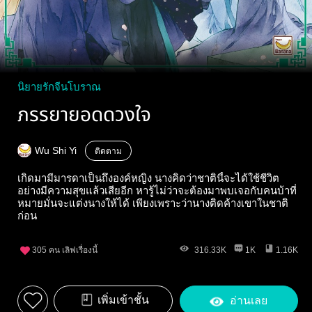
นิยายรักจีนโบราณ
ภรรยายอดดวงใจ
Wu Shi Yi
ติดตาม
เกิดมามีมารดาเป็นถึงองค์หญิง นางคิดว่าชาตินี้จะได้ใช้ชีวิต
อย่างมีความสุขแล้วเสียอีก หารู้ไม่ว่าจะต้องมาพบเจอกับคนบ้าที่
หมายมั่นจะแต่งนางให้ได้ เพียงเพราะว่านางติดค้างเขาในชาติ
ก่อน
305
คน เลิฟเรื่องนี้
316.33K
1K
1.16K
เพิ่มเข้าชั้น
อ่านเลย