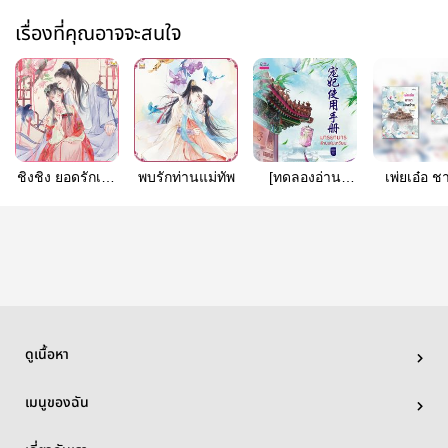
เรื่องที่คุณอาจจะสนใจ
ชิงชิง ยอดรักเจ้า
พบรักท่านแม่ทัพ
[ทดลองอ่าน
เพ่ยเอ๋อ ช
ชะตา
นิยายแปล] 宠妃
แสนร้า
使用手册 มารยา
มารล้านเล่ม
เกวียน
ดูเนื้อหา
เมนูของฉัน