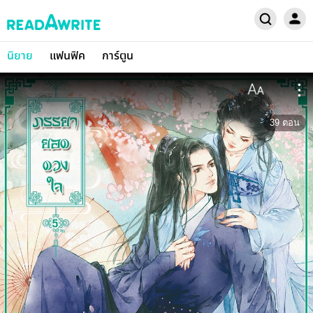
นิยาย
แฟนฟิค
การ์ตูน
39
ตอน