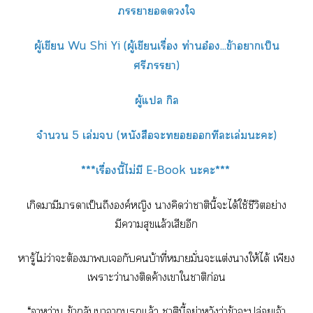
าใ
ผู้เขียน Wu Shi Yi (ผู้เขียนเรื่อง ท่านอ๋อง...ข้าาเป็น
ศรีา)
ผู้แ กิล
จำนวน 5 เล่ม (หนังสือะทีะเล่มะะ)
***เรื่องนี้ไม่มี E-Book ะะ***
เกิดามีาาเป็นถึงองค์หญิง าคิดว่าาตินี้ะได้ใช้ชีวิตอย่าง
มีาสุขแล้วเสียอีก
หารู้ไม่ว่าะต้องาเกับบ้าที่หมายมั่นะแต่งาให้ได้ เพียง
เาะว่านางติดค้างเาใาติก่อน
“าหว่าน ข้ากลับาาแล้ว าตินี้อย่าหวังว่าข้าะปล่อยเจ้า