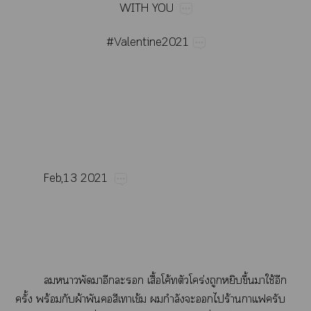
WITH​YOU
#Valentine2021
Feb,13​2021
​​​​​​​ื้โค้​ร่​​​ึ้​​ใช้​​
ั้​ร้​​ผ้​​​​​ข้​​ำ​​​​ร้​​​