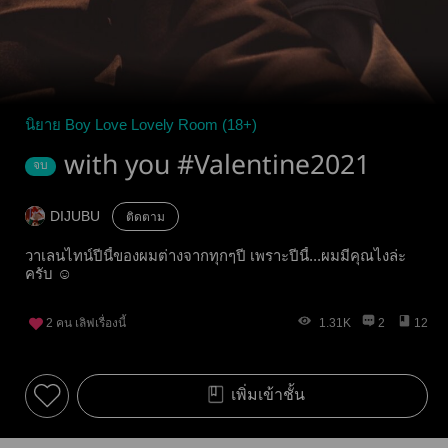
นิยาย Boy Love Lovely Room (18+)
with you #Valentine2021
จบ
DIJUBU
ติดตาม
วาเลนไทน์ปีนี้ของผมต่างจากทุกๆปี เพราะปีนี้...ผมมีคุณไงล่ะ
ครับ ☺️
2
คน เลิฟเรื่องนี้
1.31K
2
12
เพิ่มเข้าชั้น