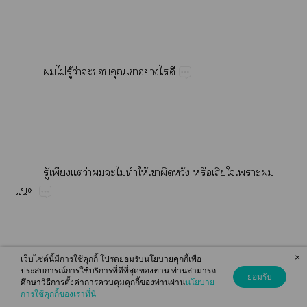
​ไม่​ู้​ว่​​​​ย่​​
ู้​​ต่​ว่​​​ไม่​​ให้​​​​​​​​​
น่
×
เว็บไซต์นี้มีการใช้คุกกี้ โปรดยอมรับนโยบายคุกกี้เพื่อ
ประสบการณ์การใช้บริการที่ดีที่สุดของท่าน ท่านสามารถ
ยอมรับ
ศึกษาวิธีการตั้งค่าการควบคุมคุกกี้ของท่านผ่าน
นโยบาย
​​น์ปี​ี้​​​​​
การใช้คุกกี้ของเราที่นี่