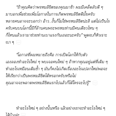
“ถ้าคุณคิดว่าลิขิตคุณาช้า มีเคล็ดลับดี ๆ
าเพื่อช่วยเพิ่มโาใาเกิดลิขิตดีมั้ยครับ
าาะว่า อ้าว...งั้นก็ไม่ใช่ลิขิตน่ะสิ แต่ไม่เป็นไร
ครับโนี้มีกี่ล้านะท่านมีเดียวไ ๆ
ก็ไแล้วเาาช่วยท่านเาแกันเะะครับ”
พูดก็หัวเราะ
เา ๆ
“โาที่าถึงคือ าเปิดโให้กับตัว
เทำะไใหม่ ๆ เใหม่ ๆ ถ้าาคุณอยู่แต่ที่เดิม ๆ
ทำะไเหมือนเดิมซ้ำ ๆ มันก็ไม่เกิดเรื่องะไแใหม่ะ
ให้เรียกว่าเป็นลิขิตได้ครับหรือไม่
คุณาะาลิขิตแไแล้วก็ได้ใะไรู้”
ทำะไใหม่ ๆ อย่างนั้นหรือ แล้วอย่างเาะทำะไใหม่ ๆ
ได้บ้างล่ะ