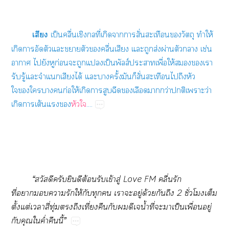
เสียง
เป็นคลื่นเชิงที่เกิดาาสั่นสะเทือนวัตถุ ทำให้
เกิดาอัดตัวแะาตัวคลื่นเสียง แะถูกส่งผ่านตัวา เช่น
าา ไยังหูก่อนะถูกแเป็นพัลส์ะาเพื่อให้เา
รับรู้แะจำแนกเสียงได้ แะาครั้งมันก็สั่นสะเทือนไถึงหัว
ใใาก่อให้เกิดาสูบฉีดเลือดากว่าติเาะว่า
เกิดการเต้นแ
หัวใ
....
“สวัสดีครับยินดีต้อนรับเข้าสู่
Love FM คลื่นรัก
ที่าารักให้กับทุก เาะอยู่ด้วยกันถึง 2 ชั่วโมงเต็ม
ตั้งแต่เาสี่ทุ่มถึงเที่ยงคืนกับดีเจน้ำที่ะาเป็นเพื่อนอยู่
กับคุณใค่ำคืนนี้”