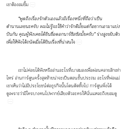
เาต้องยิ้ม
“พูดถึงเรื่องรักตัวเแล้วมีเรื่องหนึ่งที่ถือว่าเป็น
ตำาเะครับ ไม่รู้ะใช้คำว่ารักดีมั้ยแต่ก็าเาาแบ่ง
ปันกัน คุณผู้ฟังเได้ยินชื่อาร์ซิสซัสมั้ยครับ”
ร่างสูงขยับตัว
เพื่อให้ฟังได้ถนัดเมื่อได้ยินเรื่องที่น่าใ
เาไม่ค่อยได้ฟังหรืออ่านะไที่เาเพื่อผ่อนาสักเท่า
ไหร่ อ่านการ์ตูนครั้งสุดท้ายน่าะเป็นชั้นะ ะไที่พ่อแม่
เาเห็นว่าไม่มีประโยชน์ต่อธุรกิจนั้นโตัดทิ้งไ การ์ตูนพึ่งได้
ดูเาะว่ามีใาไพากย์เสียงตัวะให้นั่นแะถึงดู