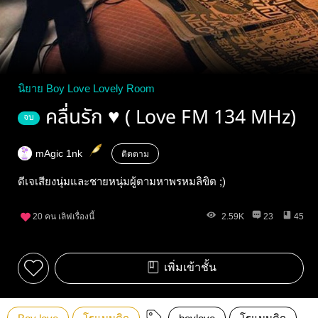
นิยาย Boy Love Lovely Room
คลื่นรัก ♥ ( Love FM 134 MHz)
จบ
mAgic 1nk
ติดตาม
ดีเจเสียงนุ่มและชายหนุ่มผู้ตามหาพรหมลิขิต ;)
20
คน เลิฟเรื่องนี้
2.59K
23
45
เพิ่มเข้าชั้น