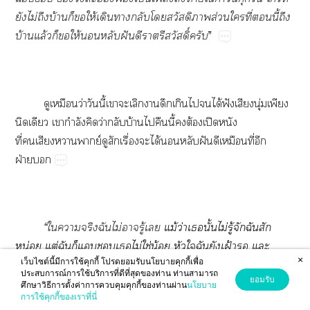
ยังไม่ถึงบ้านก็ให้เดินากลับโสวัสดิภาพส่วนใที่นี้ถึง
บ้านแล้วก็ให้หลับฝันดีราตรีสวัสดิ์ครับ
”
ดูเหมือนว่าวันนี้เาะเลิกาดึกเกินไได้ฟังเสียงนุ่มเพียง
นิดเดียว เากำลังคิดว่ากลับบ้านไคืนนี้ต้องเปิดหนัง
ที่เสียงาพากย์ดูสักเรื่องะได้หลับฝันดีเหมือนที่อีก
ฝ่าย
“ใาจริงฉันไม่ารู้เ
แม้ว่าเนั้นไม่รู้จักฉันสัก
หน่อย
แต่ฉันก็แเไม่ใช่น้อย
หัวใฉันยังเฝ้า
แะ
×
เฝ้า
เฝ้าให้เหันา
~
”
เว็บไซต์นี้มีการใช้คุกกี้ โปรดยอมรับนโยบายคุกกี้เพื่อ
ประสบการณ์การใช้บริการที่ดีที่สุดของท่าน ท่านสามารถ
ยอมรับ
ศึกษาวิธีการตั้งค่าการควบคุมคุกกี้ของท่านผ่าน
นโยบาย
การใช้คุกกี้ของเราที่นี่