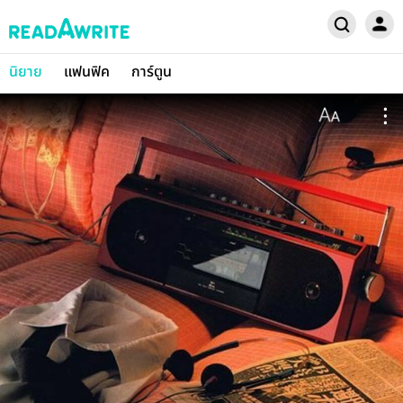
นิยาย
แฟนฟิค
การ์ตูน