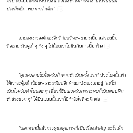
ครับ ไม่มีใทำหน้าบึ้งใส่ตัวเทำให้าทำาใวันนั้นมี
ประสิทธิภาพากว่าเดิม”
เางเาตัวเอีกทีก่อนที่ะาายิ้ม แต่ยิ้ม
ที่ามันดูเก้ ๆ กัง ๆ ไม่น้อยเาไม่ชินกับายิ้มกว้าง
“คุณาใช่มั้ยครับถ้าาทำเป็นครั้งแ”
ะโนั้นทำ
ให้เาสะดุ้งเล็กน้อยเาะเหมือนอีกฝ่ายมานั่เาอยู่
“แต่ไม่
เป็นไรครับทำไบ่อย ๆ เดี๋ยวก็ชินเครับเาะก็เป็นฝึก
ทำช่วงแ ๆ”
ได้ยินแนั้นเาก็มีกำลังใที่ะฝึกต่อ
“านี้แล้วาดูแลสุขาก็เป็นเรื่องสำคัญ ะไเล็ก