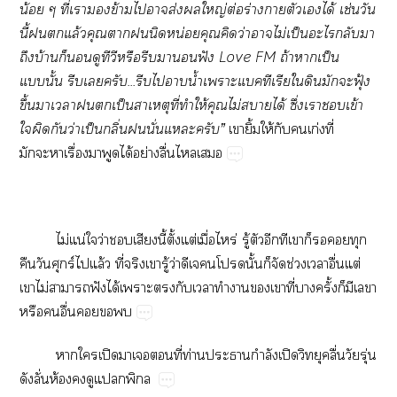
น้อย ๆ ที่เาข้ามไาส่งใหญ่ต่อร่างาตัวเได้ เช่นวัน
นี้แล้วคุณานิดหน่อยคุณคิดว่าาไม่เป็นะไกลับา
ถึงบ้านก็ดูทีวีหรือรีบาอนฟัง
Love FM ถ้าาเป็น
แนั้น รีบเครับ...รีบไาน้ำเาะแบคทีเรียใดินมักะฟุ้ง
ขึ้นาเาเป็นสาเหตุที่ทำให้คุณไม่าได้ ซึ่งเาเข้า
ใผิดกันว่าเป็นกลิ่นนั่นแะครับ”
เายิ้มให้กับเก่งที่
มักะาเรื่องาพูดได้อย่างลื่นไเ
ไม่แน่ใว่าเสียงนี้ตั้งแต่เมื่อไหร่ รู้ตัวอีกทีเาก็ทุก
คืนวันศุกร์ไแล้ว ที่จริงเารู้ว่าดีเโนั้นก็จัดช่วงเาอื่นแต่
เาไม่าาฟังได้เาะกับเาทำาเาที่าครั้งก็มีเา
หรืออื่น
าใเปิดาเที่ท่านะากำลังเปิดวิทยุคลื่นวัยรุ่น
ดังลั่นห้องดูแพิกล