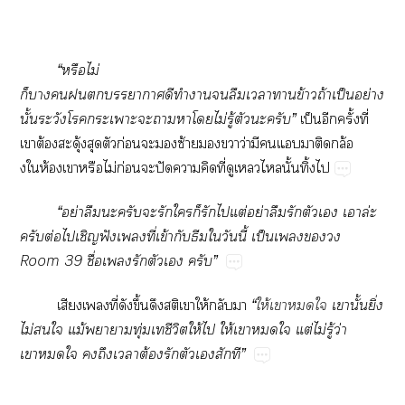
“หรือไม่
ก็าาาดีทำาลืมเาาข้าวถ้าเป็นอย่าง
นั้นระวังโะเาะะาาโไม่รู้ตัวะครับ”
เป็นอีกครั้งที่
เาต้องสะดุ้งสุดตัวก่อนะซ้ายขวาว่ามีแาติดกล้อ
งให้องเาหรือไม่ก่อนะปัดาคิดที่ดูเไนั้นทิ้งไ
“อย่าลืมะครับะรักใก็รักไแต่อย่าลืมรักตัวเ เาล่ะ
ครับต่อไเชิญฟังเที่เข้ากับธีมใวันนี้ เป็นเ
Room 39 ชื่อเรักตัวเ ครับ”
เสียงเที่ดังขึ้นดึงสติเาให้กลับา
“
ให้เาใ
เานั้นยิ่ง
ไม่ใ
แม้าาทุ่มเชีวิตให้ไ
ให้เาใ
แต่ไม่รู้ว่า
เาใ
ถึงเาต้องรักตัวเสักที”