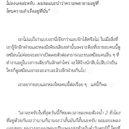
ไม่เล่ะครับ...แะนำว่าาาาอยู่ที่
ไาสำเร็จอยู่ที่นั่น”
เาไม่แน่ใว่าแเานี่เรียกว่าแรักได้หรือไม่ ใเมื่อสิ่งที่
เารู้จักอีกฝ่ายแะมีเพียงเสียงเท่านั้นเาะดีเที่เานี้ดู
เหมือนไม่ค่อยะาเปิดเตัวต่อาาะเหมือนอื่น ๆ ที่
ทำาอยู่ใาเดียวกันสักเท่าไหร่ ะให้จ้างนักสืบไสืบว่าเป็น
ใก็ดูเหมือนเาะละลาบละล้วงอีกฝ่ายเกินไ
เาาแะในี้ต่อเรื่อย ๆ ...แค่นี้ก็
“เาละครับใที่สุดวันนี้ก็เาดีเจน้ำ 2 ชั่วโมง
ที่อยู่ด้วยกันะว่านานก็าะว่าสั้นมันก็สั้นะครับ เ
แ ะเป็นเส่งท้ายใค่ำวันศุกร์นี้ ใที่