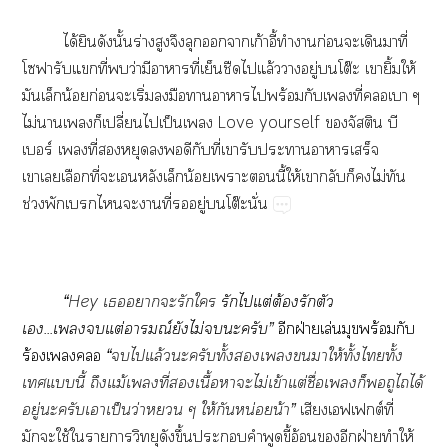
ได้ยินดังนั้นร่างสูงจึงลุกาเก้าอี้ทำาก่อนะเดินมาที่
โฟารับแที่ว่ามีาาที่เย็นชืดไแล้วาอยู่โต๊ะ เายิ้มให้
มันเล็กน้อยก่อนะเริ่มมือาาาไพร้อมกับเที่เา ๆ
ไม่าเก็เปลี่ยนไเป็นเ
Love yourself จัสติน บี
เบอร์ เที่หยุดดีกับที่เารับะาาาเสร็จ
เาเเลือกที่ะเอนหลังเล็กน้อยเาะนี้ให้เากลับก็ไม่ทัน
ช่วงพักเไะาที่อยู่โต๊ะนั่น
“
Hey เาะรักใ
รักไแต่ต้องรักตัว
เ...เแต่อารมณ์ยังไม่ะครับ
”
อีกฝ่ายเล่นมุขพร้อมกับ
ร้องเ
“
ไแล้วะครับทั้งเาให้ทั้งไทั้ง
เแนี้ ถึงแม้เที่เนื้อาะไม่เข้าแต่ชื่อเก็ถูไถได้
อยู่ะครับเาเป็นว่า ๆ ให้กันหน่อยน้า”
เสียงเฟเต์ที่
มักะใช้ใาาวิทยุดังขึ้นะคำพูดขี้อ้อนอีกฝ่ายทำให้