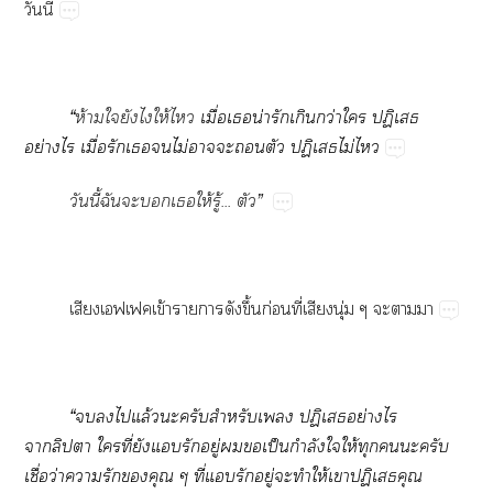
วันนี้
“
ห้ามใยังไให้ไ
เมื่อเน่ารักเกินกว่าใ
ปฏิเสธ
อย่างไร
เมื่อรักเไม่าะตัว ปฏิเสธไม่ไ
วันนี้ฉันะเให้รู้... ตัว
”
เสียงเฟเฟคเข้าาาดังขึ้นก่อนที่เสียงนุ่ม ๆ ะาา
“ไแล้วะครับสำหรับเ ปฏิเสธอย่างไร
าลิปา ใที่ยังแรักอยู่เป็นกำลังใให้ทุกะครับ
เชื่อว่าารักคุณ ๆ ที่แรักอยู่ะทำให้เาปฏิเสธคุณ