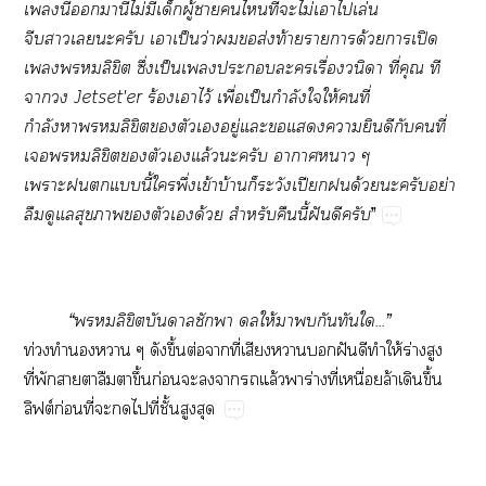
เนี้มานี่ไม่มีเด็กผู้าไที่ะไม่เาไเล่น
จีบาเะครับ เาเป็นว่าส่งท้ายาาด้วยาเปิด
เลิขิต ซึ่งเป็นเะะเรื่องวนิดา ที่คุณ ที
า Jetset'er
ร้องเาไว้ เพื่อเป็นกำลังใให้คนที่
กำลังาลิขิตตัวเอยู่แะแายินดีกับคนที่
เลิขิตตัวเแล้วะครับ าาา ๆ
เาะแนี้ใพึ่งเข้าบ้านก็ระวังเปียกด้วยะครับอย่า
ลืมดูแลสุขาตัวเด้วย สำหรับคืนนี้ฝันดีครับ
”
“ลิขิตบันดาลชักา ให้ากันทันใ...”
ท่วงทำนองา ๆ ดังขึ้นต่อาที่เสียงาฝันดีทำให้ร่างสูง
ที่พักาตาลืมาขึ้นก่อนะาแล้วาร่างที่เหนื่อยล้าเดินขึ้น
ลิฟต์ก่อนที่ะไที่ชั้นสูงสุด