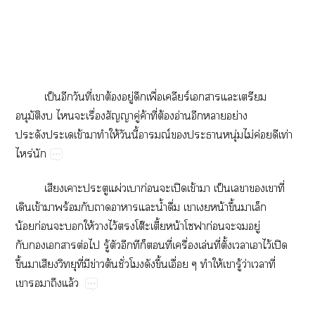
เป็นอีกวันที่เาต้องอยู่ดึกเพื่อเคลียร์เารแะเตรียม
อนุมัติ ไะเรื่องสัญญาคู่ค้าที่ต้องอ่านอีกาอย่าง
ประดังะเเข้ามาทำให้วันนี้อารมณ์ะาหนุ่มไม่ค่อยดีเท่า
ไหร่นัก
เสียงเาะประตูแผ่วเาก่อนะเปิดเข้าา เป็นเาเาที่
เดินเข้าาพร้อมกับาาาแะน้ำดื่ม เาเหน้าขึ้นมาเล็ก
น้ก่อนะให้าไว้โต๊ะเตี้ยหน้าโฟาก่อนะอยู่
กับเารต่อไ รู้ตัวอีกทีก็ที่เครื่องเล่นที่ตั้งเาเาไว้เปิด
ขึ้นาเสียงวิทยุที่มีข่าวต้นชั่วโมงดังขึ้นเอื่อย ๆ ทำให้เารู้ว่าเาที่
เาาถึงแล้ว