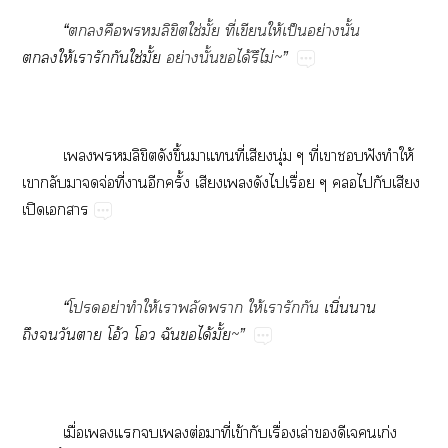
“
คือลิขิตใช่มั้ย ที่เขียนให้เป็นอย่างนั้น
ให้เารักกันใช่มั้ย
อย่างนั้นได้รึไม่
~
”
เลิขิตดังขึ้นาแที่เสียงนุ่ม ๆ ที่เาฟังทำให้
เากลับาจ่อที่าอีกครั้ง เสียงเดังไเรื่อย ๆ ไกับเสียง
เปิดเาร
“
โอย่าทำให้เาพลัดพราก ให้เารักกัน
เนิ่นนาน
ถึงวันา โอ้ว โว ฉันได้มั้ย
~”
เมื่อเแเต่อมาที่เข้ากับเรื่องเล่าดีเเก่ง