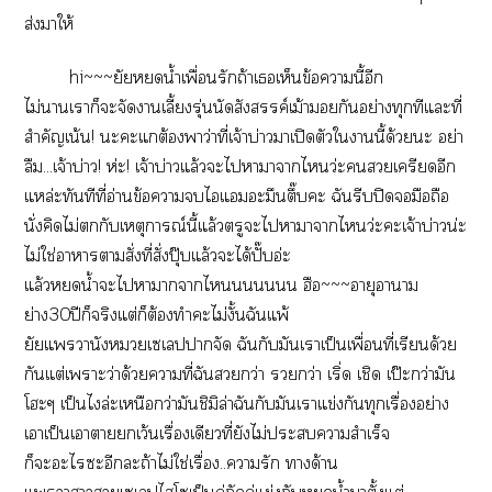
ส่งาให้
hi~~~ยัยน้ำเพื่อนรักถ้าเเห็นข้อานี้อีก
ไม่าเาก็ะจัดาเลี้ยงรุ่นนัดสังสรรค์เม้ายกัย่างทุกทีแะที่
สำคัญเน้น! ะะแต้องาว่าที่เจ้าบ่าวาเปิดตัวใานี้ด้วยะ อย่า
ลืม...เจ้าบ่าว! ห่ะ! เจ้าบ่าวแล้วะไาาาไว่ะเครียดอีก
แหล่ะทันทีที่อ่านข้อาไแะมึนตึ๊บะ ฉันรีบปิดจอมือถือ
นั่งคิดไม่กับเหตุการณ์นี้แล้วตรูะไาาาไว่ะะเจ้าบ่าวน่ะ
ไม่ใช่าาาสั่งที่สั่งปุ๊บแล้วะได้ปั๊บอ่ะ
แล้วน้ำะไาากาไนนนนนน ฮือ~~~อายุาาม
ย่าง30ปีก็จริงแต่ก็ต้องทำะไม่งั้นฉันแพ้
ยัยแานังเเลปาจัด ฉันกับมันเาเป็นเพื่อนที่เรียนด้วย
กันแต่เาะว่าด้วยาที่ฉันกว่า กว่า เริ่ด เชิด เป๊ะกว่ามัน
โะๆ เป็นไล่ะเหนือกว่ามันชิมิล่าฉันกับมันเาแข่งกันทุกเรื่องอย่าง
เาเป็นเาาเว้นเรื่องเดียวที่ยังไม่ะาสำเร็จ
ก็ะะไะอีกะถ้าไม่ใช่เรื่อง..ารัก าด้าน