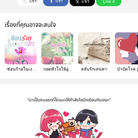
แชร์
แชร์
แชร์
Line it
เรื่องที่คุณอาจจะสนใจ
ซ่อนร้ายในเงา
กอดหัวใจให้อุ่น
สลับรักเสน่หา
บำบัดโรค (
รัก
รัก
อาจารย์สา
“มาเป็นคนแรกที่โดเนทให้กำลังใจนักเขียนกันเถอะ”