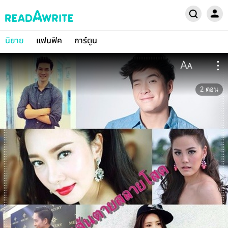
นิยาย
แฟนฟิค
การ์ตูน
2
ตอน