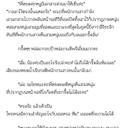
“พี่ค่ะหนูมีเารด่าให้เซ็นค่ะ”
“าเาไว้นั้นแะจ้ะ” ะที่พนักงานสาวกำลัง
เาเารไาพลันหน้าจอทีวีที่เเปิดทิ้งเาไว้ก็าาหนุ่ม
หล่อาหนุ่มามุมที่ฮอตแะาแที่สุดใยุคนี้ยิ่งกว่าสี่จีะอีก
ทันทีที่พนักงานาเห็นาหนุ่มเถึงกับเกรี๊ดลั่น
!
กรี๊ดๆๆ หล่อาป้าหล่อาดีพรีเมี่าะ
“เอิ่ม..น้องค่ะเป็นะไรึเปล่าะทำไมถึงได้กรี๊ดลั่นห้องเ”
เสียงน้ำเรียกสติพนักงานานั้นกลับา
“เอ่อ..โะะพี่ดีหนูเห็นาหนุ่ม
ที่าหน้าทีไก็ที่ะกรี๊ดไม่ได้อะะ”
“จ้ะ แล้วเค้าเป็น
ใมีาสำคัญะไกับเ..หืม” เที่ะาไม่ได้
“หนูะให้ฟังะะ าหนุ่มหล่อกันะแ แ