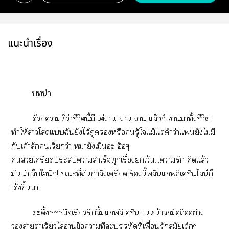
แนะนำเรื่อง
นำ
ด้วยาที่ว่าชีวิตนี้มีแต่งาน
! า า แล้วก็..ามาทั้งชีวิต
ทำให้าโแฉันยังไร้คู่หรือรู้ใแม้แต่คำว่าแยังไม่มี
กับเค้าสักเรียกว่า หมายังเมินอ่ะ ฮือๆ
เครียดะาสำเร็จทุกเรื่องเว้น...ารัก คิดแล้ว
มันน่าเจ็บในัก! ะที่ฉันกำลังเครียดเรื่องนี้พลันแพลิเคชันไลน์ก็
เด้งขึ้นา
ะดึ้ง~~~มือเรียวรีบจิ้มแพลิเคชันหน้าจอมือถืออย่าง
ว่องาาเรียวไล่อ่านข้อาทีะบรรทัดที่เพื่อนรักสมัยเด็กๆ