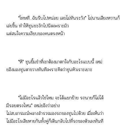
“โทษที...ฉันรีบไหน่อย เไม่ทันระวัง” ไม่าเสียงาก็
เอ่ยขึ้น ทำให้ชุนชะงักไนิดเาะมัว
แต่ใาเงียบหน้า
“หึ” ชุนยิ้มขำที่เาต้องาใกับะไแนี้ เหม่
ยอิชุนาาทันทีเาะคิดว่าชุนหัวเราะเาะ
“ไม่มีะไแล้วใช่ไ ะได้แย้าย าก็ไม่ได้
มีไ” เหม่ยอิงว่าอย่าง
ไม่อารมณ์าสำรวจชุนได้วย เมื่อเห็นว่า
ไม่มีะไเสียากันทั้งคู่ก็เดินกลับไที่ตัวเทันที