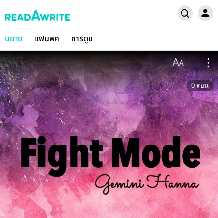
นิยาย
แฟนฟิค
การ์ตูน
0
ตอน