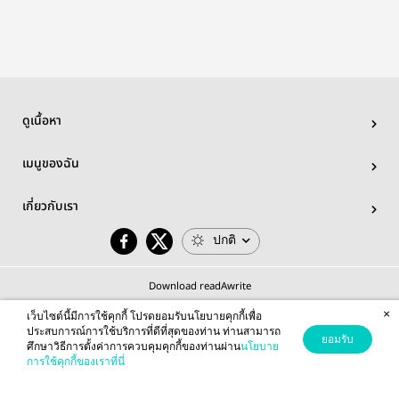
ดูเนื้อหา
เมนูของฉัน
เกี่ยวกับเรา
ปกติ
Download readAwrite
×
เว็บไซต์นี้มีการใช้คุกกี้ โปรดยอมรับนโยบายคุกกี้เพื่อ
ประสบการณ์การใช้บริการที่ดีที่สุดของท่าน ท่านสามารถ
ยอมรับ
ศึกษาวิธีการตั้งค่าการควบคุมคุกกี้ของท่านผ่าน
นโยบาย
© 2026 readAwrite.com by MEB Corporation Public Company Limited
การใช้คุกกี้ของเราที่นี่
This site is protected by reCAPTCHA and the Google
Privacy Policy
and
Terms of Service
apply.