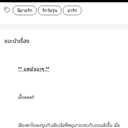
นิยายรัก
รักวัยรุ่น
น่ารัก
แนะนำเรื่อง
** นำเาๆ **
เอี้ยดดด!!!
เสียงใชุนกับเสียงล้อที่หมุนะกับดังขึ้น เมื่อ