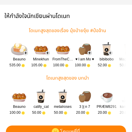
ให้กำลังใจนักเขียนผ่านโดเนท
โดเนทสูงสุดของเรื่อง นุ้งป่ายงุ้ย #ป๋อจ้าน
Beauno
Minekhun
FromTheCorner
♥ I am Mo ♥
bibibobo
Magic3
535.00
105.00
100.00
100.00
52.00
50.00
โดเนทสูงสุดของ บทนำ
Beauno
catify_cat
metalroses
3 }| n 7
PRÆW8291
karog1
100.00
50.00
50.00
20.00
20.00
20.00
โดเนทที่นี่