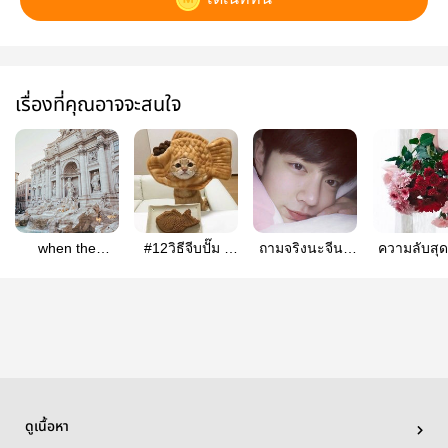
เรื่องที่คุณอาจจะสนใจ
when the
#12วิธีจีบปั๊ม [
ถามจริงนะจีน |
ความลับสุ
sunflower
ป๋อจ้าน ]
#ป๋อจ้าน
ของซุปเปอ
blooms ; ป๋อจ้าน
ตาร์หวังอี้ป
ดูเนื้อหา