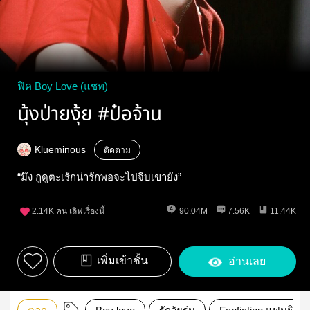
ฟิค Boy Love (แชท)
นุ้งป่ายงุ้ย #ป๋อจ้าน
Klueminous
ติดตาม
“มึง กูดูตะเร้กน่ารักพอจะไปจีบเขายัง”
2.14K
คน เลิฟเรื่องนี้
90.04M
7.56K
11.44K
เพิ่มเข้าชั้น
อ่านเลย