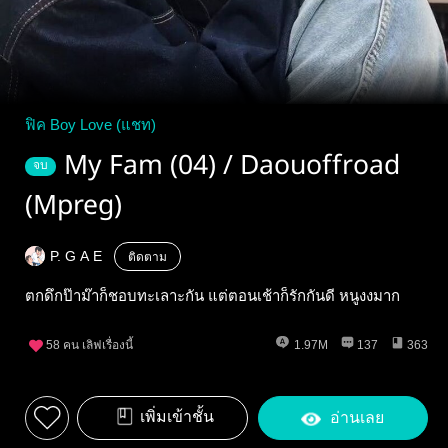
ฟิค Boy Love (แชท)
My Fam (04) / Daouoffroad
จบ
(Mpreg)
P. G A E
ติดตาม
ตกดึกป๊าม๊าก็ชอบทะเลาะกัน แต่ตอนเช้าก็รักกันดี หนูงงมาก
58
คน เลิฟเรื่องนี้
1.97M
137
363
เพิ่มเข้าชั้น
อ่านเลย