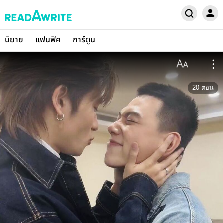
นิยาย
แฟนฟิค
การ์ตูน
20
ตอน