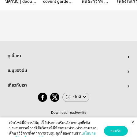
บี๋ค้าบบ | daou X
covent garden
พันธะวิวาห์ |
เพลงไพเรา
offroad
crowd |
ต้าห์อู๋ออฟโรด
|DaouOffr
daouoffroad
ดูเนื้อหา
เมนูของฉัน
เกี่ยวกับเรา
ปกติ
Download readAwrite
×
เว็บไซต์นี้มีการใช้คุกกี้ โปรดยอมรับนโยบายคุกกี้เพื่อ
ประสบการณ์การใช้บริการที่ดีที่สุดของท่าน ท่านสามารถ
ยอมรับ
ศึกษาวิธีการตั้งค่าการควบคุมคุกกี้ของท่านผ่าน
นโยบาย
© 2026 readAwrite.com by MEB Corporation Public Company Limited