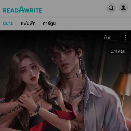
นิยาย
แฟนฟิค
การ์ตูน
174
ตอน