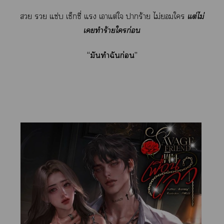
  แซ่บ เซ็กซี่ แ เาแต่ใ าร้าย ไม่ใ
แต่ไม่
เทำร้ายใก่อน
“มันทำฉันก่อน”