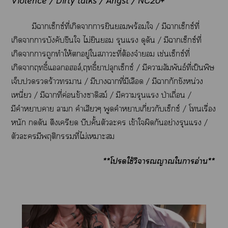
Violence / Dirty talks / Angst / NC20+
มีาเซ็กซ์ที่เกิดาายินยอมพร้อมใ / มีาเซ็กซ์ที่
เกิดาาบังคับขืนใ ไม่ยินยอม รุนแรง ดุดัน / มีาเซ็กซ์ที่
เกิดาาถูกทำให้อยู่ใาะที่ต้องจำ เช่นเซ็กซ์ที่
เกิดาฤทธิ์แอลกอฮอล์,ฤทธิ์าปลุกเซ็กซ์ / มีาสัมพันธ์ที่เป็นพิษ
เจ็บร้าวา / มีาาที่มีเลือด / มีากักขังหน่วง
เหนี่ยว / มีาที่ค่อนข้างซาดิสม์ / มีารุนแรง ป่าเถื่อน /
มีคำาา า คำเสียวๆ พูดคำาเกี่ยวกับเซ็กซ์ / โทนเรื่อง
หนัก ดัน ตึงเครียด บีบคั้นตัวะ เข้าใผิดกัย่างรุนแรง /
ตัวะมีพฤติกรรมที่ไม่เาะ
**โใช้วิจารณญาณใาอ่าน**