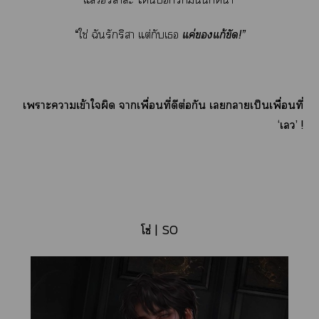
“ใช่ ฉันรักริา แต่กับเ
แค่แก้ขัด!
”
เาะาเข้าใผิด าเพื่อนที่ดีต่อกัน เาเป็นเพื่อนที่
‘เ’ !
โซ่ | SO