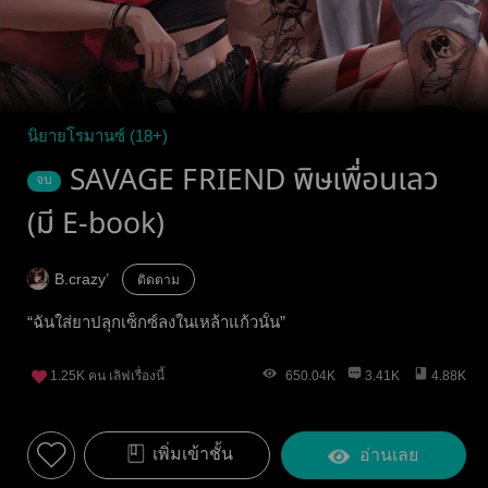
นิยายโรมานซ์ (18+)
SAVAGE FRIEND พิษเพื่อนเลว
จบ
(มี E-book)
B.crazy’
ติดตาม
“ฉันใส่ยาปลุกเซ็กซ์ลงในเหล้าแก้วนั้น”
1.25K
คน เลิฟเรื่องนี้
650.04K
3.41K
4.88K
เพิ่มเข้าชั้น
อ่านเลย