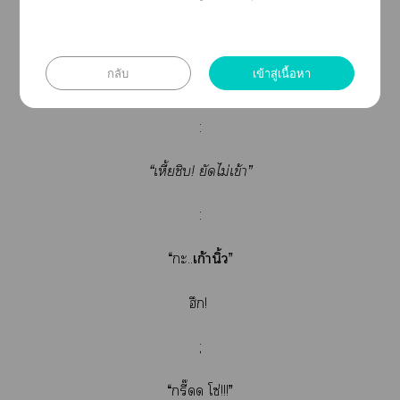
“แล้วะทำไม”
กลับ
เข้าสู่เนื้อหา
“ทำไมเ ก็าาxxxไ!”
:
“เหี้ยชิบ! ยัดไม่เข้า”
:
“ะ..
เก้านิ้ว
”
ฮึก!
;
“กรี๊ดด โซ่!!!”