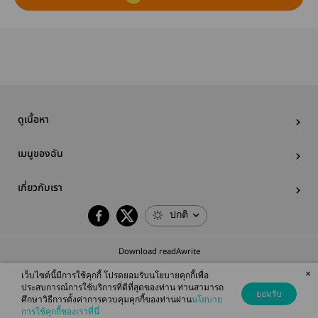
ดูเนื้อหา
เมนูของฉัน
เกี่ยวกับเรา
ปกติ
Download readAwrite
×
เว็บไซต์นี้มีการใช้คุกกี้ โปรดยอมรับนโยบายคุกกี้เพื่อ
ประสบการณ์การใช้บริการที่ดีที่สุดของท่าน ท่านสามารถ
ยอมรับ
ศึกษาวิธีการตั้งค่าการควบคุมคุกกี้ของท่านผ่าน
นโยบาย
© 2026 readAwrite.com by MEB Corporation Public Company Limited
การใช้คุกกี้ของเราที่นี่
This site is protected by reCAPTCHA and the Google
Privacy Policy
and
Terms of Service
apply.