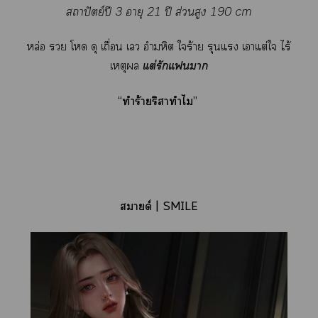
สถาปัตย์ปี 3 อายุ 21 ปี ส่วนสูง 190 cm
หล่อ  โ ดุ เถื่อน เ อำมหิต ใร้าย รุนแรง เาแต่ใ ไร้
เหตุ
แต่รักแา
“ทำร้ายริาทำไม”
ายด์ | SMILE