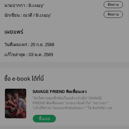
ติดตาม
นามปากกา :
B.crazy’
ติดตาม
นักเขียน :
ณวดี / B.crazy’
เผยแพร่
วันที่เผยแพร่ :
20 ก.ย. 2568
แก้ไขล่าสุด :
03 พ.ค. 2569
ซื้อ e-book ได้ที่นี่
SAVAGE FRIEND พิษเพื่อนเลว
"ฉันใส่ยาปลุกเซ็กซ์ลงในเหล้าแก้วนั้น" SAVAGE
FRIEND พิษเพื่อนเลว "นายเอาฉันทำไม" "อยากเอา"
"แล้วอีริสาล่ะ ไหนบอกรักมันนักหนา" "ใช่ ฉันรักริสา แต่
กับเธอ แค่ของแก้ขัด!" เพราะความเข้าใจผิด จากเพื่อนที่
ดีต่อกัน เลยกลายเป็นเพื่อนที่‘เลว’! โซ่ | SO สถาปัตย์ปี 3
ซื้อเลย
อายุ 21 ปี ส่วนสูง 190 cm หล่อ รวย โหด ดุ เถื่อน เลว
อำมหิต ใจร้าย รุนแรง เอาแต่ใจ ไร้เหตุผล แต่รักแฟน