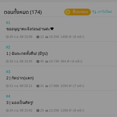
มาก "ทำร้ายริสาทำไม" สมายด์ | SMILE สถาปัตย์ปี 3
อายุ 21 ปี ส่วนสูง 163 cm สวย รวย แซ่บ เซ็กซี่ แรง
ตอนทั้งหมด (174)
ซื้อทุกตอน
เก่าไปใหม่
เอาแต่ใจ ปากร้าย ไม่ยอมใคร แต่ไม่เคยทำร้ายใครก่อน
"มันทำฉันก่อน" ++ "จะมีผัวสองคนหรือไง" "แล้วจะ
ทำไม" "ทำไมเหรอ ก็ตายคา...ไง!" : "เหี้*ชิบ! ยัดไม่เข้า" :
#1
"กะ..เก้านิ้ว" ฮึก! ; "กรี๊ดด โซ่!!!" "ทีนี้รู้คำตอบรึยัง!" ‘เมื่อสิ่ง
ขออนุญาตแจ้งก่อนอ่านค่ะ🖤
ที่เขาให้เธอในวันนี้ มีเพียงความเลว’ "แก้ผ้า แล้วคลาน
มาหาฉัน" "ทำไมฉันต้องฟังนาย" "ไม่ฟังก็ได้ แต่ถ้าฉัน
20 ก.ย. 68 10:08
12
16.25K
1406 คำ (6 หน้า)
เอาคลิปที่เธอครางเอ๋งๆๆใต้ร่างฉันไม่ยอมหยุดไปแชร์ให้
คนอื่นดูล่ะก็ อย่ามาโทษฉันแล้วกัน"
#2
............................................ โซ่เป็นพี่ชายของซีดีกับเซริว
จากเรื่อง SAVAGE TRAP กับดักวิศวะ (ซีดีxโมนา) และ
1 | ฉันจะกดทั้งคืน! (มีรูป)
SAVAGE (HOT)NERD (ฮอต)เนิร์ดดุ (เซริวxเมเบล)
นะคะ มีภาพในเรื่อง 39 ภาพ (รวมตอนพิเศษ และ ภาพ
20 ก.ย. 68 10:45
45
24.73K
984 คำ (4 หน้า)
ประกอบท้ายเล่ม) จำนวนคำ 23x,xxx คำ 156 ตอน และ
ตอนพิเศษ 4 ตอน อ่านจบแล้วอย่าเพิ่งปิดนะคะ ท้ายเล่ม
#3
มีภาพผู้ อย่างเสวอย่างฟินนนน้ำลายแตกกกฝุดฝุดดด >
2 | กัดปาก(แตก)
< แนะนำให้โหลดตัวอย่างก่อนซื้อนะคะ ขอบคุณสำหรับ
การสนับสนุนมากๆเลยค่ะ +ซื้อในเว็บจะถูกกว่า ios คับบ
21 ก.ย. 68 20:11
31
17.88K
1550 คำ (7 หน้า)
#4
3 | มองเป็นศัตรู!
24 ก.ย. 68 10:42
25
13.25K
1268 คำ (6 หน้า)