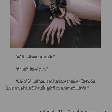
“แก้ผ้า แล้วาาาฉัน”
“ทำไมฉันต้องฟังา”
“ไม่ฟังก็ได้ แต่ถ้าฉันเาคลิปที่เาเอ๋งๆๆ ใต้ร่างฉัน
ไม่หยุดไแชร์ให้อื่นดูล่ะก็ อย่าาโฉันแล้วกัน”