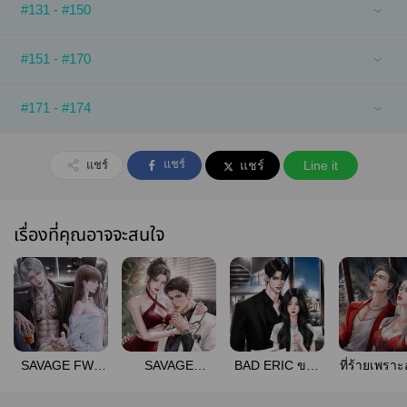
#131 - #150
#151 - #170
#171 - #174
แชร์
แชร์
แชร์
Line it
เรื่องที่คุณอาจจะสนใจ
SAVAGE FWB
SAVAGE
BAD ERIC ของ
ที่ร้ายเพรา
เพื่อนนอนหวงรัก
DOCTOR หมอ
บำเรอ(คุณชาย)
ให้รัก
(มี E-book)
โหด (มี E-book)