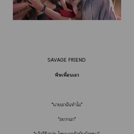
SAVAGE FRIEND
พิษเพื่อนเ
“าเาฉันทำไม”
“าเา”
“แล้วอีริาล่ะ ไรักมันนักา”