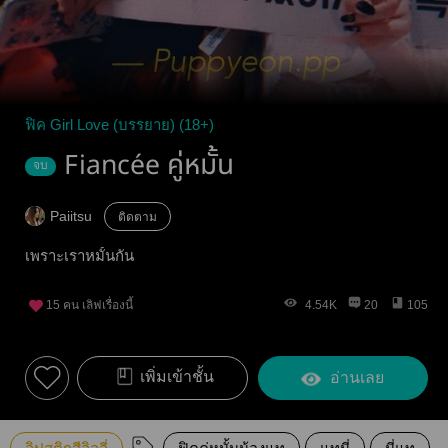
ฟิค Girl Love (บรรยาย) (18+)
Fiancée คู่หมั้น
จบ
Paiitsu
ติดตาม
เพราะเราหมั้นกัน
15
คน เลิฟเรื่องนี้
4.54K
20
105
เพิ่มเข้าชั้น
อ่านเลย