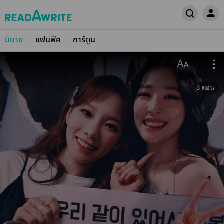
นิยาย
แฟนฟิค
การ์ตูน
8
ตอน