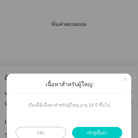
.
พี่คำเ
ข้อมูลนักเขียน
×
เนื้อหาสำหรับผู้ใหญ่
ติดตาม
นามปากกา :
Paiitsu
ติดตาม
นักเขียน :
-면
เรื่องนี้มีเนื้อหาสำหรับผู้ใหญ่ อายุ 18 ปี ขึ้นไป
เผยแพร่
กลับ
เข้าสู่เนื้อหา
วันที่เผยแพร่ :
13 ก.พ. 2563