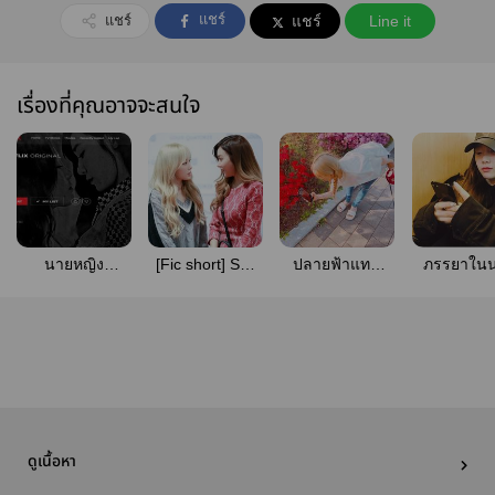
แชร์
แชร์
แชร์
Line it
เรื่องที่คุณอาจจะสนใจ
นายหญิง
[Fic short] Sex
ปลายฟ้าแทน
ภรรยาใน
(Nytae)
Friend
ดาว <•Nytae•>
ดูเนื้อหา