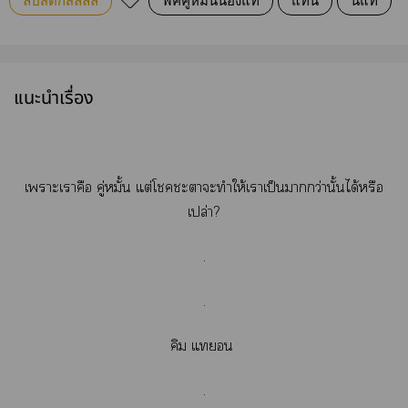
ลิปสติกสีลิลลี่
ฟิคคู่หมั้นน้องแท
แทนี่
นี่แท
แนะนำเรื่อง
เาะเาคือ คู่หมั้น แต่โะาะทำให้เาเป็นากว่านั้นได้หรือ
เปล่า?
.
.
คิม แท
.