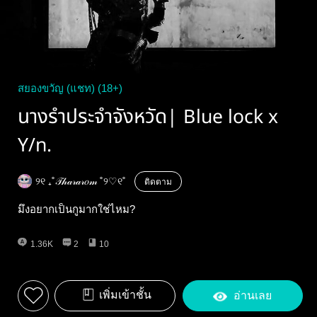
สยองขวัญ (แชท) (18+)
นางรำประจำจังหวัด| Blue lock x
Y/n.
୨୧ ₊˚𝒯𝒽𝒶𝓇𝒶𝓇𝑜𝓂 ˚୨♡୧˚
ติดตาม
มึงอยากเป็นกูมากใช่ไหม?
1.36K
2
10
เพิ่มเข้าชั้น
อ่านเลย