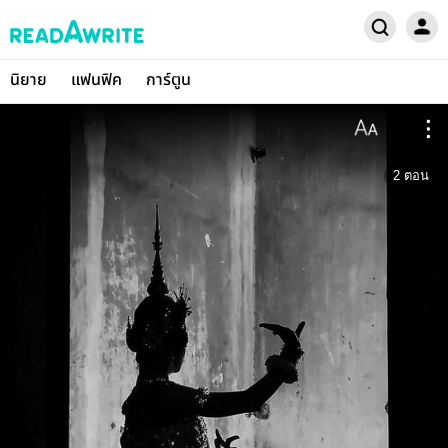
นิยาย
แฟนฟิค
การ์ตูน
2
ตอน