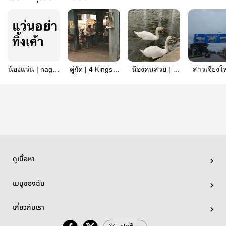
น้องแว่น | nagi x
คู่กัด | 4 Kings x
น้องคนสวย | 4
สาวเจียงให
y/n
Y/n.
Kings x Y/n.
Rin x Y/
ดูเนื้อหา
เมนูของฉัน
เกี่ยวกับเรา