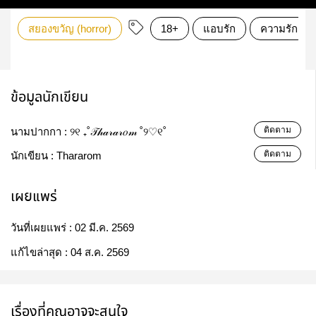
สยองขวัญ (horror)
18+
แอบรัก
ความรัก
ข้อมูลนักเขียน
ติดตาม
นามปากกา :
୨୧ ₊˚𝒯𝒽𝒶𝓇𝒶𝓇𝑜𝓂 ˚୨♡୧˚
ติดตาม
นักเขียน :
Thararom
เผยแพร่
วันที่เผยแพร่ :
02 มี.ค. 2569
แก้ไขล่าสุด :
04 ส.ค. 2569
เรื่องที่คุณอาจจะสนใจ