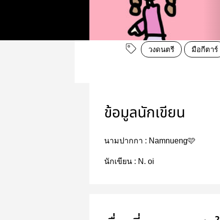
วงดนตรี
มือกีตาร์
ข้อมูลนักเขียน
นามปากกา :
Namnueng🩷
นักเขียน :
N. oi