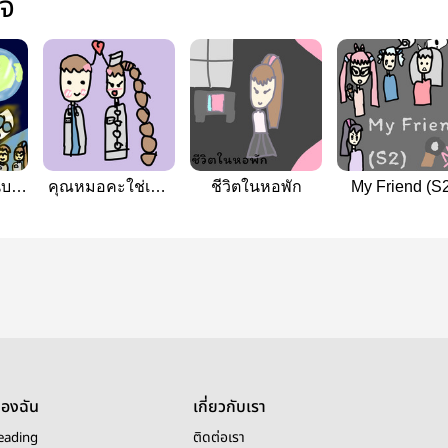
ใจ
นบน
คุณหมอคะใช่เนื้อ
ชีวิตในหอพัก
My Friend (S2
คู่ของท่านหรือ
เปล่าคะ
ของฉัน
เกี่ยวกับเรา
eading
ติดต่อเรา