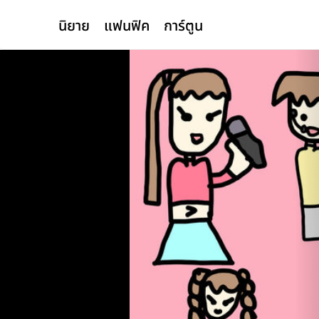
นิยาย
แฟนฟิค
การ์ตูน