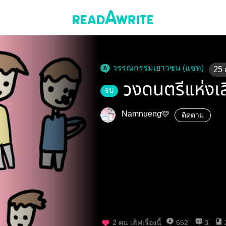
วรรณกรรมเยาวชน (แชท)
25
วงดนตรีแห่งเ
จบ
Namnueng🩷
ติดตาม
2
คน เลิฟเรื่องนี้
652
3