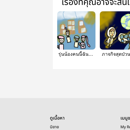
เรื่องที่คุณอาจจะสน
รุ่นน้องคนนี้ฉันขอ
ภาจกิจสุดป่ว
นะ
อวกาศ
ดูเนื้อหา
เมนู
นิยาย
My R