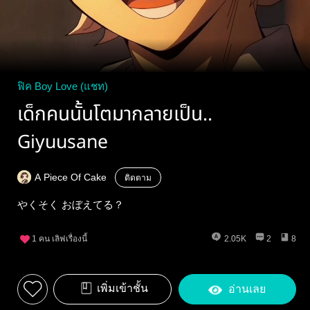
ฟิค Boy Love (แชท)
เด็กคนนั้นโตมากลายเป็น..
Giyuusane
A Piece Of Cake
ติดตาม
やくそく おぼえてる？
1
คน เลิฟเรื่องนี้
2.05K
2
8
เพิ่มเข้าชั้น
อ่านเลย