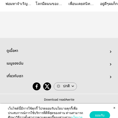
พ่อมหาจำเริญ |
โลกมืดมนของไอ้
เพื่อนเคยสนิท |
อยู่ดีๆผมก็
Allson
ต้าวตัวประกอบ
JinSon
เป็นหมาซะง
#สองกร 
MARKS
ดูเนื้อหา
เมนูของฉัน
เกี่ยวกับเรา
ปกติ
Download readAwrite
×
เว็บไซต์นี้มีการใช้คุกกี้ โปรดยอมรับนโยบายคุกกี้เพื่อ
ประสบการณ์การใช้บริการที่ดีที่สุดของท่าน ท่านสามารถ
ยอมรับ
ศึกษาวิธีการตั้งค่าการควบคุมคุกกี้ของท่านผ่าน
นโยบาย