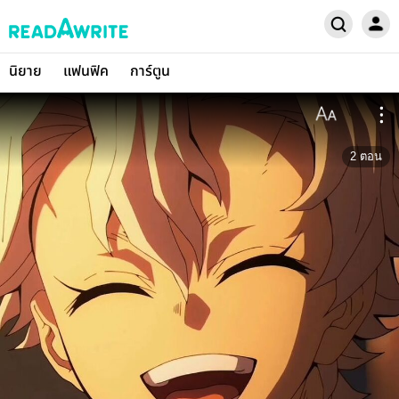
นิยาย
แฟนฟิค
การ์ตูน
2
ตอน