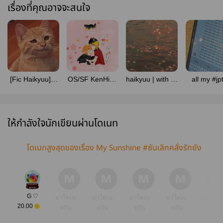
เรื่องที่คุณอาจจะสนใจ
[Fic Haikyuu] อู่
OS/SF KenHina
haikyuu | with all
all my #jp
ต่อเรือประเทศไฮ
Haikyuu
my attention
คิว
ให้กำลังใจนักเขียนผ่านโดเนท
โดเนทสูงสุดของเรื่อง My Sunshine #ซันเลิกคลั่งรักยัง
G ♡
มาโดเน
มาโดเน
มาโดเน
มาโดเน
มาโดเ
20.00
ทกัน
ทกัน
ทกัน
ทกัน
ทกัน