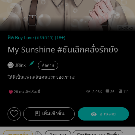
ฟิค Boy Love (บรรยาย) (18+)
My Sunshine #ซันเลิกคลั่งรักยัง
JRinx
ติดตาม
ให้พี่เป็นแฟนคลับคนแรกของเรานะ
28
คน เลิฟเรื่องนี้
3.96K
36
111
เพิ่มเข้าชั้น
อ่านเลย