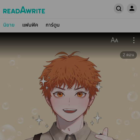
นิยาย
แฟนฟิค
การ์ตูน
2
ตอน