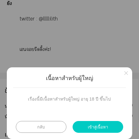
ยัง
twitter :
@lllllilith
เยรีดดิ้งค่ะ!
×
เนื้อหาสำหรับผู้ใหญ่
ข้อมูลนักเขียน
เรื่องนี้มีเนื้อหาสำหรับผู้ใหญ่ อายุ 18 ปี ขึ้นไป
ติดตาม
นามปากกา :
JRinx
ติดตาม
นักเขียน :
JRinx
กลับ
เข้าสู่เนื้อหา
เผยแพร่