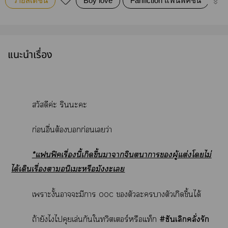
วายสเตชั่น
Boy love
Fanfiction แฟนฟิคชั่น
Ha
แนะนำเรื่อง
สวัสดีค่ะ รินะะ
ก่อนอื่นต้องก่อนเว่า
*แฟิคเรื่องนี้เกิดขึ้นาาจินตนาการผู้แต่งโไม่
ได้เดินเรื่องาอนิเะหรือมัะเ
เาะงั้นาะมีา ooc ตัวะาตัวเกิดขึ้นได้
ถ้ายังไไคุยเล่นกันใทวิตเอร์หรือแท็ก
#ซันเลิกคลั่งรัก