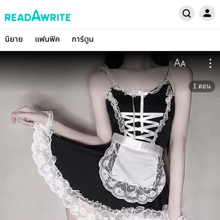
นิยาย
แฟนฟิค
การ์ตูน
1
ตอน