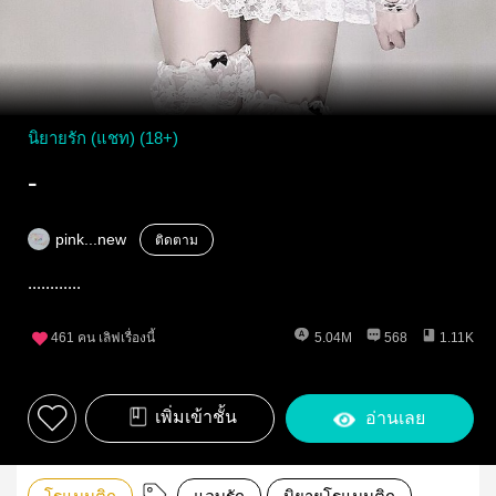
นิยายรัก (แชท) (18+)
-
pink...new
ติดตาม
............
461
คน เลิฟเรื่องนี้
5.04M
568
1.11K
เพิ่มเข้าชั้น
อ่านเลย