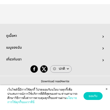
ดูเนื้อหา
เมนูของฉัน
เกี่ยวกับเรา
ปกติ
Download readAwrite
×
เว็บไซต์นี้มีการใช้คุกกี้ โปรดยอมรับนโยบายคุกกี้เพื่อ
ประสบการณ์การใช้บริการที่ดีที่สุดของท่าน ท่านสามารถ
ยอมรับ
ศึกษาวิธีการตั้งค่าการควบคุมคุกกี้ของท่านผ่าน
นโยบาย
© 2026 readAwrite.com by MEB Corporation Public Company Limited
การใช้คุกกี้ของเราที่นี่
This site is protected by reCAPTCHA and the Google
Privacy Policy
and
Terms of Service
apply.