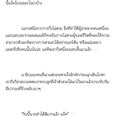
ี้​​​​บ้
​ ​​​​​ิ่​ไล่​​ิ่​ี่​​ให้​ู้​ล่​​​ื่​
​​​​​พ้​​​ป็​​ไล่​​ู้​​ี​ี่​​ใช้​​
​​​​​​​ล่​ได้​ย่​ร์​​ม่​​​
​ั้​ั่​ล่​ค่​​​​ื่​​ึ้​​ล้
​ ​​​ี่​​ต่​​​​​​ก่​​​​​
​​​​​​​ี่​จ้​​​ใส่​​ไว้​​ล้​​​
ฝี​​​ี่​ข้​​
​ ​“​​ี้​​​ได้​​​ล้​”