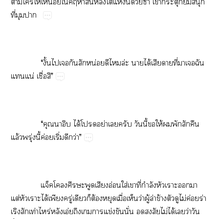
​​ให้​ื่​​น์​​​ห่​ี้​ด้​ซ้ำ​​​ิ้​​
ี่​​
​ ​“ั้​​​​น่​​​ล่​​ได้​​​ี่​​​​
​น่​ื่​”
​ ​“​​​ได้​​ย่​​​​ี้​​ให้​​​​​
ล้​ุ่​ี้​ค่​ิ่​​ว่”
​ ​​​อ่​ใส่​​ี่​ำ​​​​
ต่​​ได้​​ู่​​​ต้​​ื่​​ว่​ู้​ล่​ข้​​​ไม่​ค่​ร่​
​​ท่​ร่​อ่​​​​ข่​​ั่​​​ไม่​ได้​​ว่​​