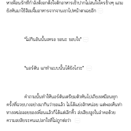
​ื่​​ี่​ำ​ั้​​ั้​​​​ข้​​ไม่​​​​ข้​​
​​​ใช้​ส้​ิ้​​​​​​น้​​​
​ ​“​ไม่​​​ั้​​​​”
​ ​“​ร์​​​​ั้​ได้​​​”
​ ​​​ั้​​ให้​ร์​​​​​​​​
ั้​ี่​​​ย่​​​ว่​​ล้​ไม่​ได้​ย่​น่​ต่​​​ท่​
​ม่​​​ื่​ล้​​ได้​ต่​​ิ้​ส่​​​​​​ด้​
​​​​​ี่​ไม่​​ต่​ว่