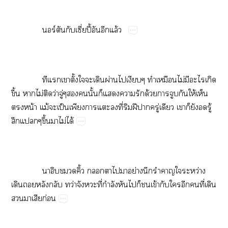
​ ​ร์​ี่ปี้​​​ล้
​ ​​​​ั้​​​​ผ่​​​​​ไม่​​​​
ึ้​​ไม่​​ว่​ู่​​ั้​​​​​ด้​​​​ให้​​
​น้​ม้​​ป็​​​​​ี่​​ฝี​​ู่​​​​​​ู้​
​ึ้​​ไม่​ได้
​ ​​ิ้​​​​​ย่​​​​ว่​
​​​​ว่​​ี่​ำ​​​​​ข้​​​​​ี่​​
​​​ก่