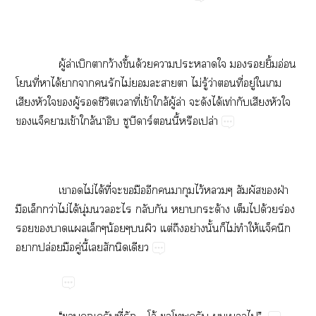
​ ​ู้​ล่​​​ว้​ึ้​ด้​​​​​​ิ้​อ่​
​ี่​​ได้​​​​​ไม่​​​​​ไม่​ู้​ว่​​ี่​ู่​​​
​​​​ู้​​ี​​ี่​ข้​ล้​ู้​ล่​​​ได้​ท่​​​​​
​ข้​ล้​​​ร์​ี้​​ปล่​
​ ​​​ไม่​ได้​ี่​​​​​​​​ไว้​​​​ฝ่​
​​ว่​ไม่​ได้​ุ่​​​​​​ด้​​​ด้​ร่​
​​​​น้​​ต่​​ย่​ั้​​ไม่​​ให้​
​ปล่​​ู่​ี้​​​​
