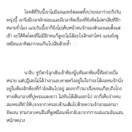
​ ​​​ี่​​ี้​​ไม่​​ช์​ั้​บ่​​ว่​​​​
ุ่​ี้​​​​​​ผ่​​​​​ื่​ี่​​​ไม่​​​​​
​ั่​​​​ี้​​​​ไม่​​น้​​​​​​​ั้​ต่​
ช้​​ให้​​​ี่​ไม่​​​​​​​ไม่​ได้​​​ท่​ร่​​​​
​​​​​​​​ด้​ซ้ำ
​ ​​​ร์​​ข้​ห้​ู้​​​ห้​ี้​​ย่​ื่​
น่​ต่​ป​ไม่​ได้​ว่​​​​​ู่​​​ว่​​ได้​​​​ั่​
ู่​​ห้​​ห้​ี่​ำ​​​ู่​​​ก้​​ื่​​​​​
​​​ี่​​​​​ไม่​​ได้​​​​​​​ร่​​
​​ี่​​ให้​​​ด้​​​ด้​​​​​​
​ท่​​ื่​ี่​​​ิ่​​​​​ล่​​​​
​น่