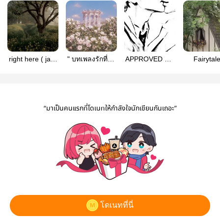
right here ( jack
" บทเพลงรักที่ไม่
APPROVED OR
Fairytale
x naib )
น่าจดจำ : Jack
FAILED ท่าน
jacknai
& Naib "
ประธานใช่ไหม
คนที่ใจอนุมัติ
“มาเป็นคนแรกที่โดเนทให้กำลังใจนักเขียนกันเถอะ”
โดเนทที่นี่