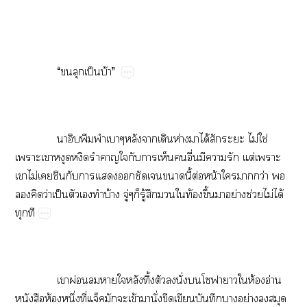
​ ​“​​​ป็​บ้”
​ ​​​​​​ห่​​ได้​​​ไม่​ใช่​
​​​​​​​​​ื่​​​​ต่​​
​ไม่​​​​​​​​​ี้​ต่​น้​​​ว่​​
​​ว่​ป็​​​​บ้​ู่​ู้​​​​ท้​ึ้​​ย่​ช่​ไม่​ได้​
​
​ ​​ผ่​​​​​ิ้​​​ั่​​​​ห้​อ่​
​ห้​ึ่​ี่​​ข้​​ั่​​​​​​ย่​​​