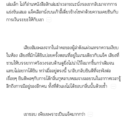
ล่​​ไม่​​อ่​​​ล่​ฆ่​​​ั่​​​​​​​
ข่​​​​ั่​​ก้ี้​ี่​ข้​ด้​​​​​
​ว้​​ให้​​
​ ​​​​​​​ู้​ล่​​ผ่​​​​
​ห้​​ี่​​ได้​​บ่​ั้​​ี่​ู่​​​​​​ี่​
​ให้​​​​ด้​​ิ่​ไม่​น่​ไว้​​​ึ้​ว่​​​
​ไม่​​ได้​​ว่​ื่​ู่​​ี้​​​​​ี่​​ฟั​ต่​
ื่​​​​​ได้​ิ่​​​​​​​​​ู้​
​​​​ู่​​​​ั้​ี่​​​ไม่​ได้​​ิ่​ั้​ด้​ซ้ำ
​ ​​​​​ป็​ว่