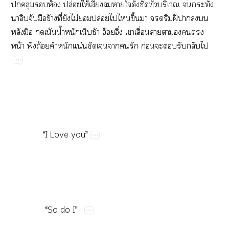
​​​ห้​ปล่​ให้​​​​​​​ั่​​​ั่​
​​ข้​ี่​​ไม่​​ปล่​​​ึ้​​​​ฝี​​​​
​​​น้​น้ำ​​​ช้​อ้ิ่​​ื่​​​​​​
น้​ฟั​ถ้​​​น่​​​​​ก่​​​​​
​ ​“I​Love​you”
​ ​ “So​do​I”