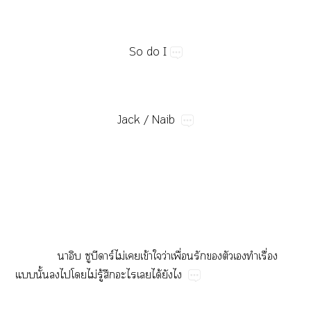
So​do​I
Jack​/​Naib
​ ​​​ร์ไม่​​ข้​​ว่​ื่​​​​​​ื่​
​ั้​​​​ไม่​ู้​​​​ได้​​