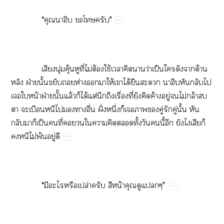
​ ​“​​​​​”
​ ​​ุ่​ุ้​​ี่​ไม่​ต้​ใช้​​​​ว่​ป็​​​​ด้​
​ฝ่​ั้​​​ห่​​​ให้​​ได้​​​​​​
​​น้​ฝ่​ั้​ล้​​ได้​ต่​​​ื่​ี่​​​ค้​ู่​​ไม่​ล้​​
​​​​​​​ื่​ฝั่​ึ่​​​​​ู่​​ู่​ั้​​
​​​ป็​​ี่​​​​​​​ั้​​​ี้​​​​​​
​​ไม่​พ้​ู่​
​ ​“​​​​ปล่​​​น้​​​”