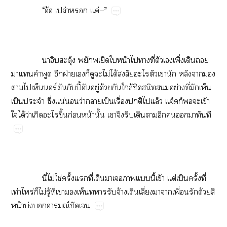
​ ​“​อ้​ปล่​​ค่—”
​ ​
ุ้​​​น้​​​ี่​​​ิ่​​​
​​​​​ฝ่​​​​​ไม่​ได้​​​​​​​​​
​​​ร์​​ปี้​​ู่​ด้​​ล้​​​​ย่​ี่​​​
ป็​​ึ่​น่​​ว่​​ป็​ื่​​​ล้​​​​ข้​
​ได้​ว่​​​ึ้​ก่​น้​ั้​​​​​​​​​​​
​ ​ี่​ไม่​ใช่​ั้​​ี่​​​​​​ี้​ข้​ต่​ป็​ั้​ี่​
ท่​ร่​ไม่​ู้​ี่​​​​​​จ้​​ี่​​​ื่​​ด้​​
น้​บ่​​ณ์​