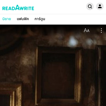
นิยาย
แฟนฟิค
การ์ตูน