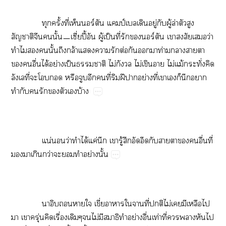
​ ​​ั้​ี่​​ร์​ป์​ู่​​ู้​ล่​​​
​​​ั้ㅡี่ปี้​​ู้​ป็​ี่​​​ร์​​​​ว่​
​​​ั้​​ล้​​​​ต่​​​​ท่​​​
​​ื่​ได้​ย่​ป็​​​ไม่​​ไม่​​​ไม่​ม้​ั่​​
​ี่​​​​​​​​ี่​​ฝี​​ย่​ี่​​​​​​
​​​​​​​บ้
​ ​น่​​ว่​​ได้​ค่​​​ู้​​​​​​​​​ื่​ี่​
​​​ว่​​​​ย่​ั้
​ ​​​​ี่​​​​ี่​​ไม่​​​​​
​​ุ่​​ื่​​ไม่​​​​ย่​ื่​ท่​ี่​​​​​