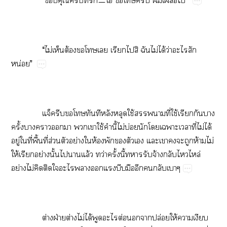
​ ​“​​​ี่​ㅡโอ้​​​​​​”
​ ​“​ไม่​​ต้​​​​​​​​ไม่​ได้​ว่​​​
น่”
​ ​​​​​​​​ใช้​​​ี่​ใช้​​​​
ั้​​​​​​​ใช้​​ี้​ไม่​บ่​​​​​ี่​ไม่​ได้​
ู่​​ี่​ื้​ี่​ส่​​ย่​​ห้​​​​​​​​​​ห้​ไม่
ให้​​ย่​ั้​​​ล้​ว่​ั้​ี้​​​จ้​​​ล่​
ย่​ไม่​​​​​​​​​​​​​
​ ​ต่​ฝ่​ต่​ไม่​ได้​​​ต่​​​ปล่​ให้​​​