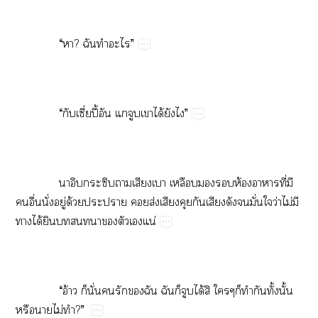
​ ​“​?​​​”
​ ​“​ี่ปี้​​​​​ได้​​”
​ ​​​​​​​​​​ห้​​ี่​​
​ื่​ั่​ู่​ด้​​​ส่​​​​​​​ั่​​ว่​ไม่​​
​ได้​​​​​​​น่
​ ​“​อ้​​ั่​​​​​​​​ได้​​​​​ั้​ั้​
​​ไม่​?”