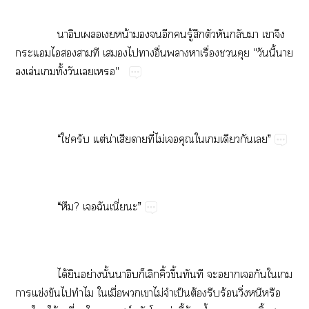
​ ​​​น้​​​​​ู้​​​​​​​​
​​​​​​​​​ื่​​​ื่​​​"​ี้​​
​ล่​​ั้​​​"
​ ​“​ใช่​​ต่​น่​​​ี่​ไม่​​​​​​​”
​ ​“?​​ี่”
​ ​ได้​​ย่​ั้​​​ิ้​ึ้​​​​​​​​​
​ข่​​​​​ื่​​​ไม่​​ป็​ต้​​ร้​ิ่​​​