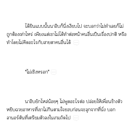
​ ​ได้​​​ั้​​ิ่​​​​​ว่​ไม่​​​​ไม่​
​ต้​ท่​ร่​​ต่​​ไม่​ได้​​ต่​น้​​ื่​ป็​ื่​​​
​​ไม่​​​​​​​ื่​ได้
​ ​“​ไม่​​”
​ ​​ล่​น้​ไม่​​​ต่​ปล่​ให้​ื่​ข้​​
​​​ี่​​ไม่​​​​​ก่​​​​ี่​ั่​​
ร์​ี่​​​​​​​​