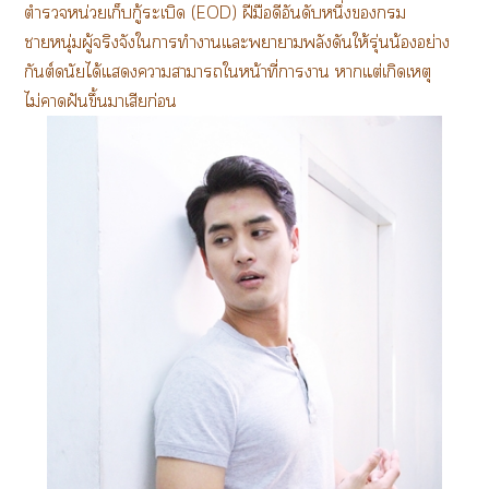
ตำรวจหน่วยเก็บกู้ระเบิด (EOD) ฝีมือดีอันดับหนึ่ง
าหนุ่มผู้จริงจังใาทำาแะาาพลังดันให้รุ่นน้องอย่าง
กันต์ดนัยได้แาาาใหน้าที่าา าแต่เกิดเหตุ
ไม่าฝันขึ้นาเสียก่อน