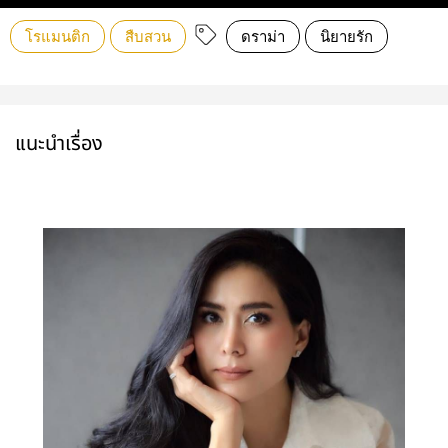
โรแมนติก
สืบสวน
ดราม่า
นิยายรัก
แนะนำเรื่อง