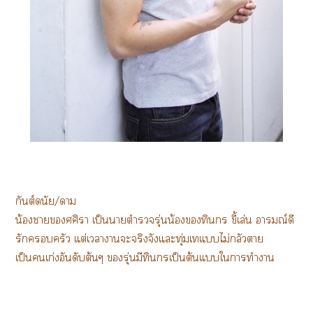
กันต์ดนัย/า
น้องาศศิา เป็นาตำรวจรุ่นน้องทินกร ขี้เล่น อารมณ์ดี
รักครัว แต่เาาะจริงจังแะทุ่มเแไม่กลัวา
เป็นเก่งอันดับต้นๆ รุ่นมีทินกรเป็นต้นแใาทำา