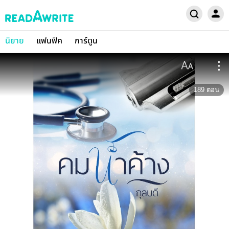
นิยาย
แฟนฟิค
การ์ตูน
189
ตอน