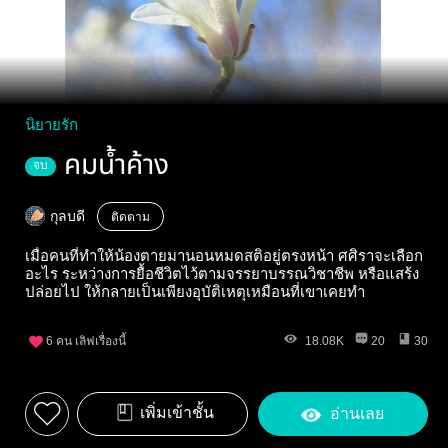
นิยายรัก
คมน้ำค้าง
จบ
กุลบดี
ติดตาม
เมื่อคนที่ทำให้น้องตายมานอนหมดสติอยู่ตรงหน้า ศศิราจะเลือก
อะไร ระหว่างการยื้อชีวิตไว้ตามจรรยาบรรณวิชาชีพ หรือแสร้ง
ปล่อยไป ให้กลายเป็นเพียงอุบัติเหตุเหมือนที่เขาเคยทำ
6
คน เลิฟเรื่องนี้
18.08K
20
30
เพิ่มเข้าชั้น
อ่านเลย