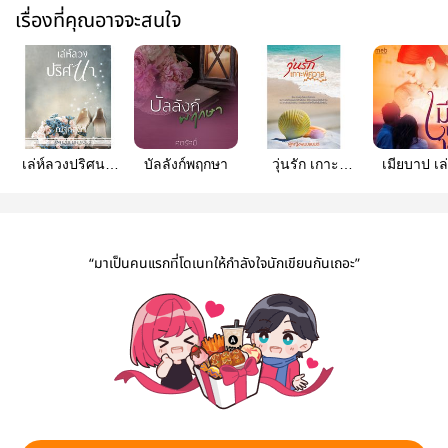
เรื่องที่คุณอาจจะสนใจ
เล่ห์ลวงปริศนา
บัลลังก์พฤกษา
วุ่นรัก เกาะ
เมียบาป เล
(ฉบับปรับปรุง)
พิศวาส
(จบ)
“มาเป็นคนแรกที่โดเนทให้กำลังใจนักเขียนกันเถอะ”