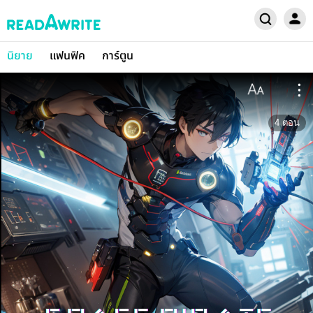
นิยาย
แฟนฟิค
การ์ตูน
4
ตอน