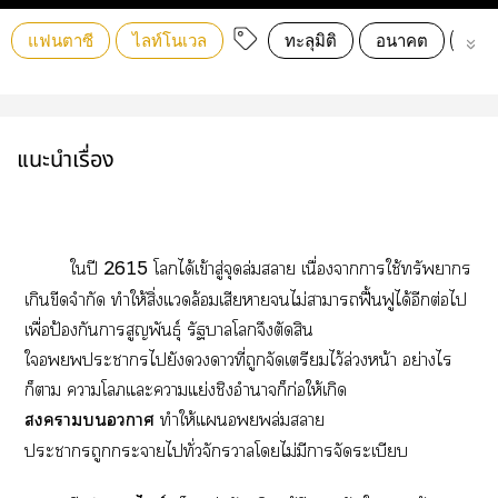
แฟนตาซี
ไลท์โนเวล
ทะลุมิติ
อนาคต
ข้า
แนะนำเรื่อง
ใปี
2615
โได้เข้าสู่จุดล่มา เนื่องจากาใช้ทรัพยากร
เกินขีดจำกัด ทำให้สิ่งแวดล้อมเสียาไม่าาฟื้นฟูได้อีกต่อไ
เพื่อป้องกันาสูญพันธุ์ รัฐบาลโจึงตัดสิน
ใะาไยังาที่ถูกจัดเตรียมไว้ล่วงหน้า อย่างไร
ก็า าโแะาแย่งชิงอำนาจก็ก่อให้เกิด
าา
ทำให้แล่มา
ะาถูกะาไทั่วจักรวาลโไม่มีาจัดระเบียบ