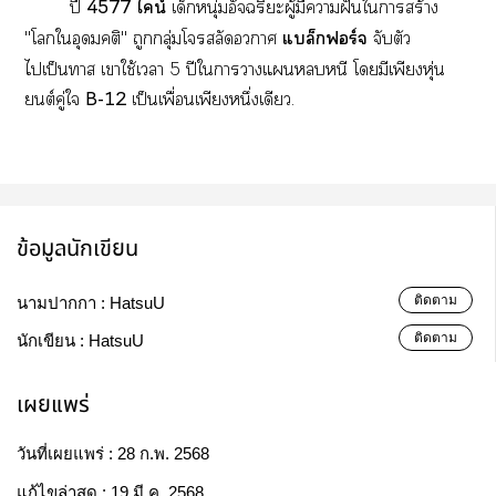
ปี
4577 ไน์
เด็กหนุ่มอัจฉริยะผู้มีาฝันใาสร้าง
"โใอุดมคติ" ถูกกลุ่มโสลัดา
แบล็กฟอร์จ
จับตัว
ไเป็นา เาใช้เา 5 ปีใาาแหนี โมีเพียงหุ่น
ยนต์คู่ใ
B-12
เป็นเพื่อนเพียงหนึ่งเดียว.
ข้อมูลนักเขียน
ติดตาม
นามปากกา :
HatsuU
ติดตาม
นักเขียน :
HatsuU
เผยแพร่
วันที่เผยแพร่ :
28 ก.พ. 2568
แก้ไขล่าสุด :
19 มี.ค. 2568