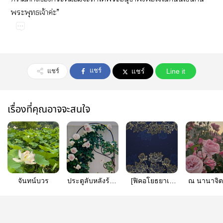
​​จ้​ค่”
แชร์
แชร์
แชร์
Line it
เรื่องที่คุณอาจจะสนใจ
จันทน์บวร
ประตูลับหลังร้าน
[ฟิคอโยธยาเอ
ณ นานาจิตต
ดอกไม้ (os/sf)
ยาวดี] สู่ฝันนิรัน
อโยธยาเอย
ดร์กาล