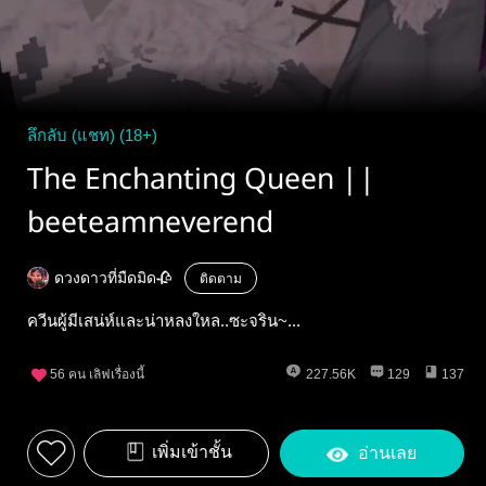
ลึกลับ (แชท) (18+)
The Enchanting Queen ||
beeteamneverend
ดวงดาวที่มืดมิด🥀
ติดตาม
ควีนผู้มีเสน่ห์และน่าหลงใหล..ซะจริน~...
56
คน เลิฟเรื่องนี้
227.56K
129
137
เพิ่มเข้าชั้น
อ่านเลย