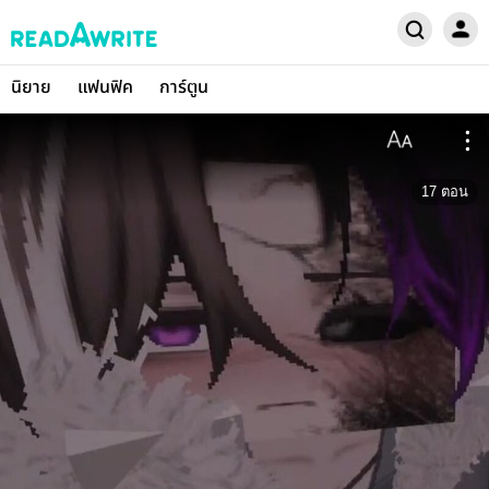
นิยาย
แฟนฟิค
การ์ตูน
17
ตอน