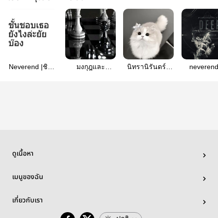
Neverend |ชินจิ
มงกุฎและ
นิทรานิรันดร์ |
neverend
× all (โพธิ์ดำ)
ดอกPink
allชินจิ
Shinji
Peonyที่แห้ง
เหี่ยว•|neverend-
ชินจิ
ดูเนื้อหา
เมนูของฉัน
เกี่ยวกับเรา