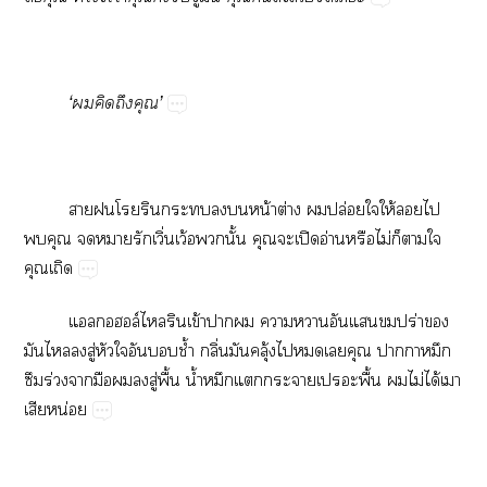
‘​​​​’
​​​​​​​​น้​ต่​​ปล่​​ให้​​​
​​​​ิ่​ว้​ั้​​​ปิ​อ่​​ไม่​​​​
​
ล์​​​ข้​​​​​​​​ปร่​​
​​​ู่​​​​​ช้ำ​ิ่​ุ้​​​​​​​
​ร่​​​​​ู่​ื้​น้ำ​​​​​ื้​​ไม่​ได้​​
​น่