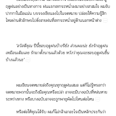
​​ย่​ป็​​​​​​น่ำ​​​ย่​​​​​​
​​​น่​​​​​​​​ปล่​ให้​​ู้​​
​ผ่​​​​ั่​​​ี่​​น่ำ​ู่​ด้​​น้​ต่
‘​​​ปี​ี้​​​​บ้ึ​ส่​น่​​​​​
​​​​​ั้​​ล้​ด้​​ว่​​​​​​ึ้​
บ้​ล้​’
​​​​ส่​​​​​​​ต่​​ไม่​ู้​​ว่​
​​​ั้​​​​​​ปล่​​​​​​ี่​ล่​​
ว่​​​​​​​​​​​​ต่​
​ต่​ให้​​ได้​​​​ไม่​ล้​​​ป็​​​ว่​