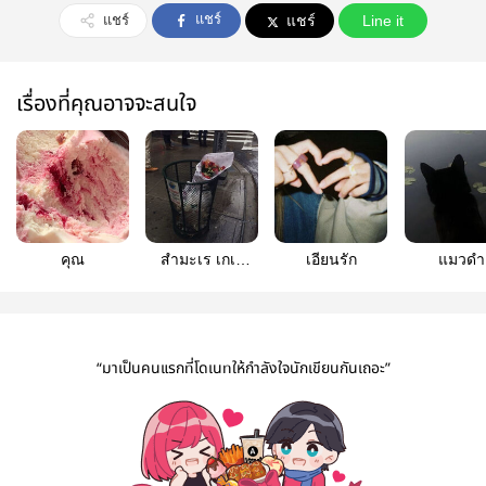
แชร์
แชร์
แชร์
Line it
เรื่องที่คุณอาจจะสนใจ
คุณ
สำมะเร เกเร
เอียนรัก
แมวดำ
เสเพล
“มาเป็นคนแรกที่โดเนทให้กำลังใจนักเขียนกันเถอะ”