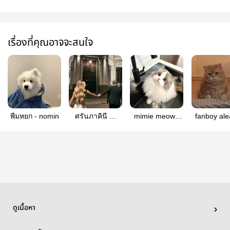
เรื่องที่คุณอาจจะสนใจ
พีมหยก - nomin
ศรันภาคินี —
mimie meow |
fanboy alea
jaedo
jaedo
Jaedo
ดูเนื้อหา