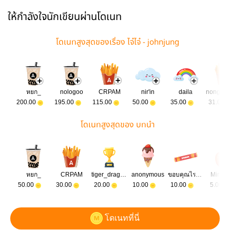
ให้กำลังใจนักเขียนผ่านโดเนท
โดเนทสูงสุดของเรื่อง ไจ๋ไจ๋ - johnjung
หยก_
nologoo
CRPAM
nir'in
daila
200.00
195.00
115.00
50.00
35.00
31.00
โดเนทสูงสุดของ บทนำ
หยก_
CRPAM
tiger_dragon19
anonymous
ขอบคุณไรท์เตอร์ทุกคนเลยค่าาาา
Minor
50.00
30.00
20.00
10.00
10.00
5.00
โดเนทที่นี่