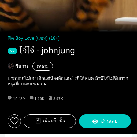
ฟิค Boy Love (แชท) (18+)
ไจ๋ไจ๋ - johnjung
จบ
ซึนกาย
ติดตาม
ปากบอกไม่เอาเด็กแต่น้องอ้อนอะไรก็ให้หมด ถ้าพี่ไจ๋ไม่จีบพวก
หนูเสียบนะบอกก่อน
19.48M
1.66K
3.97K
เพิ่มเข้าชั้น
อ่านเลย