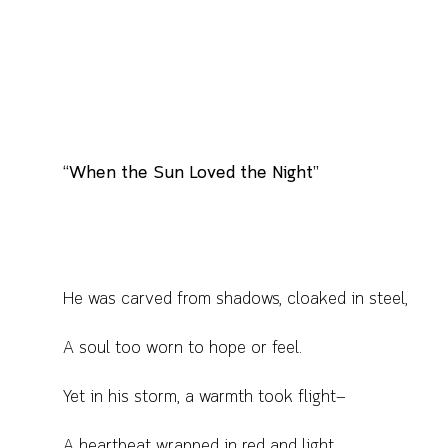
“When the Sun Loved the Night”
He was carved from shadows, cloaked in steel,
A soul too worn to hope or feel.
Yet in his storm, a warmth took flight—
A heartbeat wrapped in red and light.