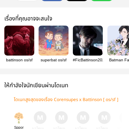
เรื่องที่คุณอาจจะสนใจ
battinson os/sf
superbat os/sf
#FicBattinson2022
Batman Fa
Collecti
ให้กำลังใจนักเขียนผ่านโดเนท
โดเนทสูงสุดของเรื่อง Corensupes x Battinson [ os/sf ]
Sppor
มาโดเน
มาโดเน
มาโดเน
มาโดเน
มาโดเ