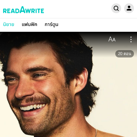
นิยาย
แฟนฟิค
การ์ตูน
20
ตอน